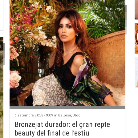
bronzejat
l
3 setembre 2018 - 9:09 in
Bellesa
,
Blog
Bronzejat durador: el gran repte
beauty del final de l’estiu