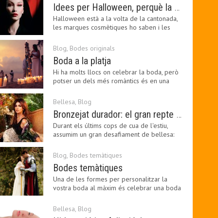
Idees per Halloween, perquè la bellesa pot ser terrorífica
Halloween està a la volta de la cantonada,
les marques cosmètiques ho saben i les
amants de la…
Blog
,
Bodes originals
Boda a la platja
Hi ha molts llocs on celebrar la boda, però
potser un dels més romàntics és en una
platja, a…
Bellesa
,
Blog
Bronzejat durador: el gran repte beauty del final de l’estiu
Durant els últims cops de cua de l'estiu,
assumim un gran desafiament de bellesa:
perllongar el…
Blog
,
Bodes temàtiques
Bodes temàtiques
Una de les formes per personalitzar la
vostra boda al màxim és celebrar una boda
temàtica, és…
Bellesa
,
Blog