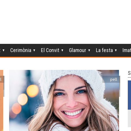
t
Cerimònia
El Convit
Glamour
La festa
Ima
S
l
pell