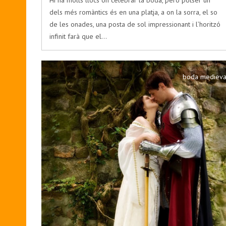
Hi ha molts llocs on celebrar la boda, però potser un
dels més romàntics és en una platja, a on la sorra, el so
de les onades, una posta de sol impressionant i l’horitzó
infinit farà que el…
boda medieva