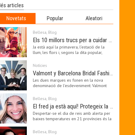
és articles
Novetats
Popular
Aleatori
Bellesa
,
Blog
Els 10 millors trucs per a cuidar de la pell a la primavera
Ja està aquí la primavera, l'estació de la
llum, les flors i, segons la dita popular,
l'estació…
Notícies
Valmont y Barcelona Bridal Fashion Week s’uneixen per donar impuls a la creativitat, la innovació i el disseny de la moda nupcial
Les dues marques es fonen en la nova
denominació de l'esdeveniment: Valmont
Barcelona Bridal Fashion…
Bellesa
,
Blog
El fred ja està aquí! Protegeix la teva pell amb els nostres consells i propostes
Despertar-se el dia de reis amb alerta per
baixes temperatures en 21 províncies és la
forma que…
Bellesa
,
Blog