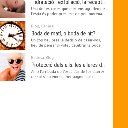
Hidratació i exfoliació, la recepta per mantenir el bronzejat
Una de les coses que més ens agraden de
l'estiu és poder presumir de pell morena.
Amb el 'guapo…
Blog
,
General
Boda de matí, o boda de nit?
Un cop heu pres la decisió de casar-vos,
heu de pensar si voleu celebrar la boda
pel matí o per…
Bellesa
,
Blog
Protecció dels ulls: les ulleres de sol, imprescindibles en una boda estiuenca
Amb l'arribada de l'estiu l'ús de les ulleres
de sol s'incrementa per augmentar el
confort visual.…