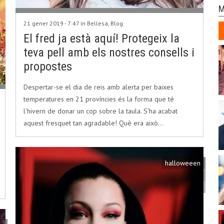
M
21 gener 2019 - 7:47 in
Bellesa
,
Blog
El fred ja està aquí! Protegeix la
teva pell amb els nostres consells i
propostes
Despertar-se el dia de reis amb alerta per baixes
temperatures en 21 províncies és la forma que té
l'hivern de donar un cop sobre la taula. S'ha acabat
aquest fresquet tan agradable! Què era això…
halloweeen