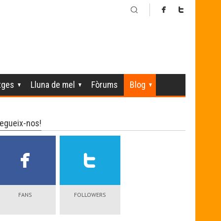
tges
Lluna de mel
Fòrums
Blog
egueix-nos!
FANS
FOLLOWERS