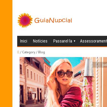
Inici
Notícies
Passarel·la
Assessoramen
/ Category / Blog
pel