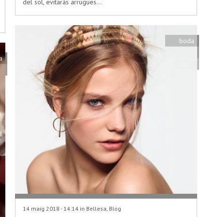
del sol, evitaràs arrugues…
boda
a
14 maig 2018 - 14:14 in
Bellesa
,
Blog