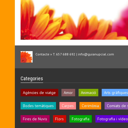
Contacte » T. 657 688 692 | info@guianupcial.com
Categories
Agències de viatge
Amor
Animació
Arts gràfiques
Bodes temàtiques
Carpes
Cerimònia
Comiats de 
Fires de Nuvis
Flors
Fotografia
Fotografia i vídeo