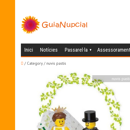
Inici
Notícies
Passarel·la
Assessoramen
/ Category / nuvis pastis
nuvis pasti