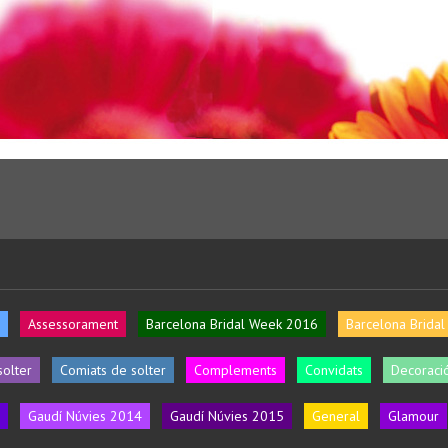
Assessorament
Barcelona Bridal Week 2016
Barcelona Brida
solter
Comiats de solter
Complements
Convidats
Decoració
Gaudí Núvies 2014
Gaudí Núvies 2015
General
Glamour