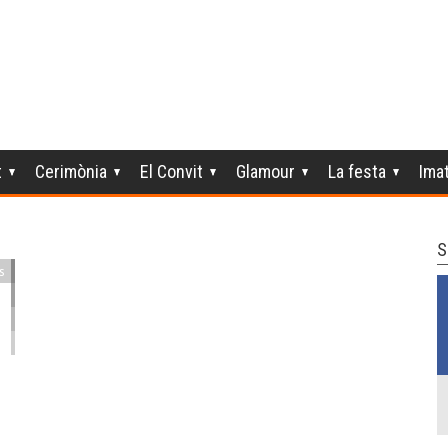
t
Cerimònia
El Convit
Glamour
La festa
Ima
S
s