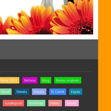
l Week 2017
Bellesa
Blog
Bodes originals
 floral
Detalls
Detalls
El Convit
Espais
GuiaNupcial
Horòscop
Hotels
Humor