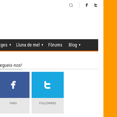
tges
Lluna de mel
Fòrums
Blog
egueix-nos!
FANS
FOLLOWERS