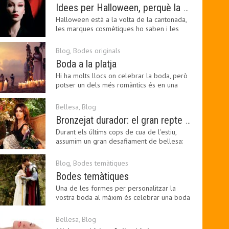
Idees per Halloween, perquè la bellesa pot ser terrorífica
Halloween està a la volta de la cantonada,
les marques cosmètiques ho saben i les
amants de la…
Blog
,
Bodes originals
Boda a la platja
Hi ha molts llocs on celebrar la boda, però
potser un dels més romàntics és en una
platja, a…
Bellesa
,
Blog
Bronzejat durador: el gran repte beauty del final de l’estiu
Durant els últims cops de cua de l'estiu,
assumim un gran desafiament de bellesa:
perllongar el…
Blog
,
Bodes temàtiques
Bodes temàtiques
Una de les formes per personalitzar la
vostra boda al màxim és celebrar una boda
temàtica, és…
Bellesa
,
Blog