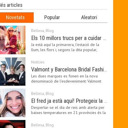
és articles
Novetats
Popular
Aleatori
Bellesa
,
Blog
Els 10 millors trucs per a cuidar de la pell a la primavera
Ja està aquí la primavera, l'estació de la
llum, les flors i, segons la dita popular,
l'estació…
Notícies
Valmont y Barcelona Bridal Fashion Week s’uneixen per donar impuls a la creativitat, la innovació i el disseny de la moda nupcial
Les dues marques es fonen en la nova
denominació de l'esdeveniment: Valmont
Barcelona Bridal Fashion…
Bellesa
,
Blog
El fred ja està aquí! Protegeix la teva pell amb els nostres consells i propostes
Despertar-se el dia de reis amb alerta per
baixes temperatures en 21 províncies és la
forma que…
Bellesa
,
Blog