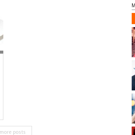
M
more posts