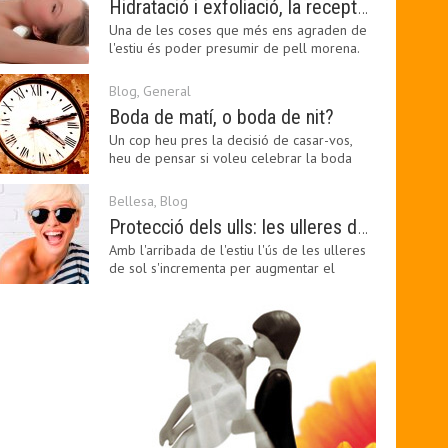
Hidratació i exfoliació, la recepta per mantenir el bronzejat
Una de les coses que més ens agraden de
l'estiu és poder presumir de pell morena.
Amb el 'guapo…
Blog
,
General
Boda de matí, o boda de nit?
Un cop heu pres la decisió de casar-vos,
heu de pensar si voleu celebrar la boda
pel matí o per…
Bellesa
,
Blog
Protecció dels ulls: les ulleres de sol, imprescindibles en una boda estiuenca
Amb l'arribada de l'estiu l'ús de les ulleres
de sol s'incrementa per augmentar el
confort visual.…