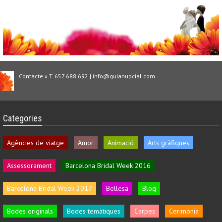
Contacte » T. 657 688 692 | info@guianupcial.com
Categories
Agències de viatge
Amor
Animació
Arts gràfiques
Assessorament
Barcelona Bridal Week 2016
Barcelona Bridal Week 2017
Bellesa
Blog
Bodes originals
Bodes temàtiques
Carpes
Cerimònia