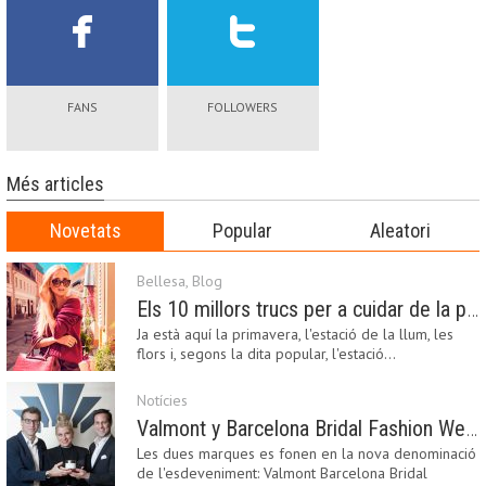
FANS
FOLLOWERS
Més articles
Novetats
Popular
Aleatori
Bellesa
,
Blog
Els 10 millors trucs per a cuidar de la pell a la primavera
Ja està aquí la primavera, l'estació de la llum, les
flors i, segons la dita popular, l'estació…
Notícies
Valmont y Barcelona Bridal Fashion Week s’uneixen per donar impuls a la creativitat, la innovació i el disseny de la moda nupcial
Les dues marques es fonen en la nova denominació
de l'esdeveniment: Valmont Barcelona Bridal