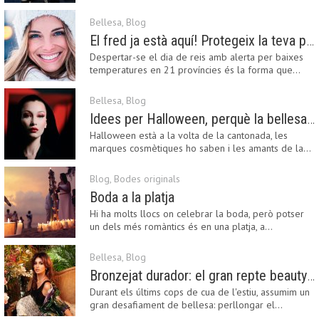
Fashion…
Bellesa
,
Blog
El fred ja està aquí! Protegeix la teva pell amb els nostres consells i propostes
Despertar-se el dia de reis amb alerta per baixes
temperatures en 21 províncies és la forma que…
Bellesa
,
Blog
Idees per Halloween, perquè la bellesa pot ser terrorífica
Halloween està a la volta de la cantonada, les
marques cosmètiques ho saben i les amants de la…
Blog
,
Bodes originals
Boda a la platja
Hi ha molts llocs on celebrar la boda, però potser
un dels més romàntics és en una platja, a…
Bellesa
,
Blog
Bronzejat durador: el gran repte beauty del final de l’estiu
Durant els últims cops de cua de l'estiu, assumim un
gran desafiament de bellesa: perllongar el…