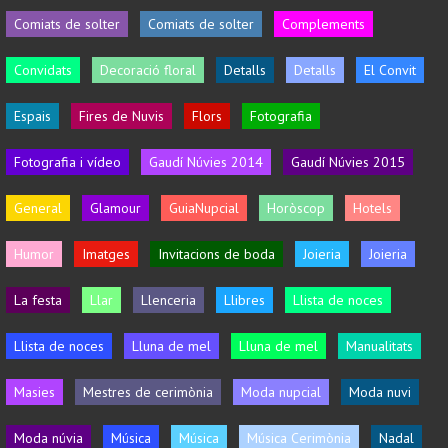
Comiats de solter
Comiats de solter
Complements
Convidats
Decoració floral
Detalls
Detalls
El Convit
Espais
Fires de Nuvis
Flors
Fotografia
Fotografia i vídeo
Gaudí Núvies 2014
Gaudí Núvies 2015
General
Glamour
GuiaNupcial
Horòscop
Hotels
Humor
Imatges
Invitacions de boda
Joieria
Joieria
La festa
Llar
Llenceria
Llibres
Llista de noces
Llista de noces
Lluna de mel
Lluna de mel
Manualitats
Masies
Mestres de cerimònia
Moda nupcial
Moda nuvi
Moda núvia
Música
Música
Música Cerimònia
Nadal