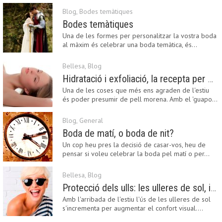
Blog
,
Bodes temàtiques
Bodes temàtiques
Una de les formes per personalitzar la vostra boda
al màxim és celebrar una boda temàtica, és…
Bellesa
,
Blog
Hidratació i exfoliació, la recepta per mantenir el bronzejat
Una de les coses que més ens agraden de l'estiu
és poder presumir de pell morena. Amb el 'guapo…
Blog
,
General
Boda de matí, o boda de nit?
Un cop heu pres la decisió de casar-vos, heu de
pensar si voleu celebrar la boda pel matí o per…
Bellesa
,
Blog
Protecció dels ulls: les ulleres de sol, imprescindibles en una boda estiuenca
Amb l'arribada de l'estiu l'ús de les ulleres de sol
s'incrementa per augmentar el confort visual.…