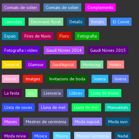
Comiats de solter
Comiats de solter
Complements
Convidats
Decoració floral
Detalls
Detalls
El Convit
Espais
Fires de Nuvis
Flors
Fotografia
Fotografia i vídeo
Gaudí Núvies 2014
Gaudí Núvies 2015
General
Glamour
GuiaNupcial
Horòscop
Hotels
Humor
Imatges
Invitacions de boda
Joieria
Joieria
La festa
Llar
Llenceria
Llibres
Llista de noces
Llista de noces
Lluna de mel
Lluna de mel
Manualitats
Masies
Mestres de cerimònia
Moda nupcial
Moda nuvi
Moda núvia
Música
Música
Música Cerimònia
Nadal