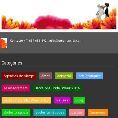
Contacte » T. 657 688 692 | info@guianupcial.com
Categories
Agències de viatge
Amor
Animació
Arts gràfiques
Assessorament
Barcelona Bridal Week 2016
Barcelona Bridal Week 2017
Bellesa
Blog
Bodes originals
Bodes temàtiques
Carpes
Cerimònia