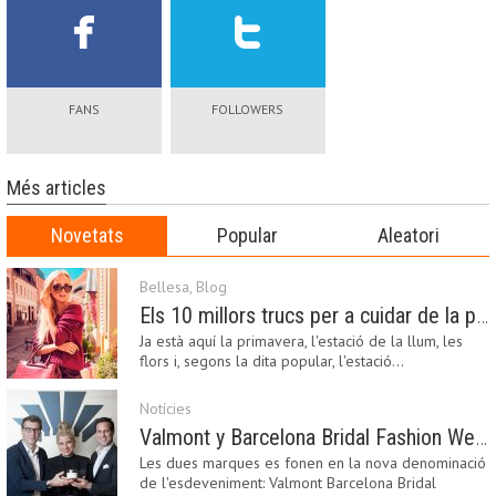
FANS
FOLLOWERS
Més articles
Novetats
Popular
Aleatori
Bellesa
,
Blog
Els 10 millors trucs per a cuidar de la pell a la primavera
Ja està aquí la primavera, l'estació de la llum, les
flors i, segons la dita popular, l'estació…
Notícies
Valmont y Barcelona Bridal Fashion Week s’uneixen per donar impuls a la creativitat, la innovació i el disseny de la moda nupcial
Les dues marques es fonen en la nova denominació
de l'esdeveniment: Valmont Barcelona Bridal