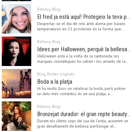
Fashion…
Bellesa
,
Blog
El fred ja està aquí! Protegeix la teva pell amb els nostres consells i propostes
Despertar-se el dia de reis amb alerta per baixes
temperatures en 21 províncies és la forma que…
Bellesa
,
Blog
Idees per Halloween, perquè la bellesa pot ser terrorífica
Halloween està a la volta de la cantonada, les
marques cosmètiques ho saben i les amants de la…
Blog
,
Bodes originals
Boda a la platja
Hi ha molts llocs on celebrar la boda, però potser
un dels més romàntics és en una platja, a…
Bellesa
,
Blog
Bronzejat durador: el gran repte beauty del final de l’estiu
Durant els últims cops de cua de l'estiu, assumim un
gran desafiament de bellesa: perllongar el…