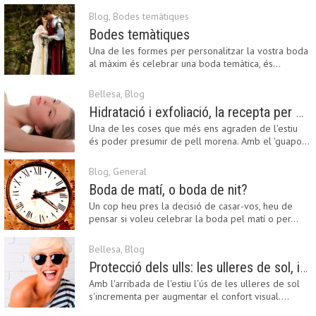
Blog
,
Bodes temàtiques
Bodes temàtiques
Una de les formes per personalitzar la vostra boda
al màxim és celebrar una boda temàtica, és…
Bellesa
,
Blog
Hidratació i exfoliació, la recepta per mantenir el bronzejat
Una de les coses que més ens agraden de l'estiu
és poder presumir de pell morena. Amb el 'guapo…
Blog
,
General
Boda de matí, o boda de nit?
Un cop heu pres la decisió de casar-vos, heu de
pensar si voleu celebrar la boda pel matí o per…
Bellesa
,
Blog
Protecció dels ulls: les ulleres de sol, imprescindibles en una boda estiuenca
Amb l'arribada de l'estiu l'ús de les ulleres de sol
s'incrementa per augmentar el confort visual.…