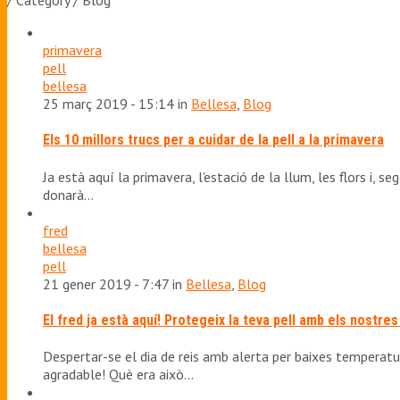
/ Category / Blog
primavera
pell
bellesa
25 març 2019 - 15:14 in
Bellesa
,
Blog
Els 10 millors trucs per a cuidar de la pell a la primavera
Ja està aquí la primavera, l'estació de la llum, les flors i, s
donarà…
fred
bellesa
pell
21 gener 2019 - 7:47 in
Bellesa
,
Blog
El fred ja està aquí! Protegeix la teva pell amb els nostre
Despertar-se el dia de reis amb alerta per baixes temperatu
agradable! Què era això…