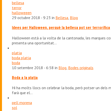
bellesa
terror
halloweeen
29 octubre 2018 - 9:23 in
Bellesa
,
Blog
Idees per Halloween, perquè la bellesa pot ser terrorífica
Halloween està a la volta de la cantonada, les marques cosm
presenta una oportunitat…
platja
boda platja
boda
10 setembre 2018 - 6:58 in
Blog
,
Bodes originals
Boda a la platja
Hi ha molts llocs on celebrar la boda, però potser un dels mé
farà que el…
pell morena
sol