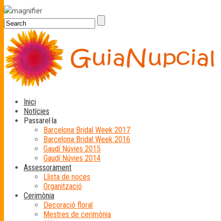
Inici
Notícies
Passarel·la
Barcelona Bridal Week 2017
Barcelona Bridal Week 2016
Gaudí Núvies 2015
Gaudí Núvies 2014
Assessorament
Llista de noces
Organització
Cerimònia
Decoració floral
Mestres de cerimònia