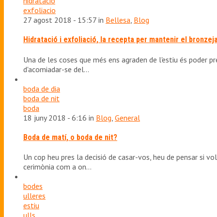
hidratacio
exfoliacio
27 agost 2018 - 15:57 in
Bellesa
,
Blog
Hidratació i exfoliació, la recepta per mantenir el bronzej
Una de les coses que més ens agraden de l'estiu és poder pre
d'acomiadar-se del…
boda de dia
boda de nit
boda
18 juny 2018 - 6:16 in
Blog
,
General
Boda de matí, o boda de nit?
Un cop heu pres la decisió de casar-vos, heu de pensar si vol
cerimònia com a on…
bodes
ulleres
estiu
ulls