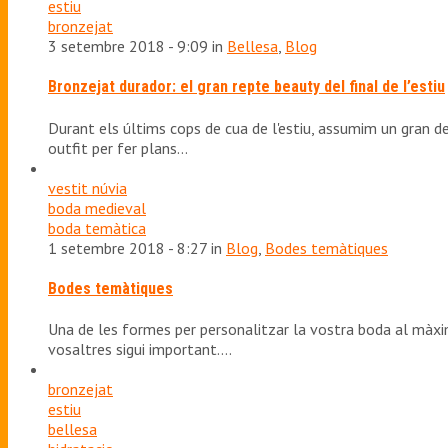
estiu
bronzejat
3 setembre 2018 - 9:09 in
Bellesa
,
Blog
Bronzejat durador: el gran repte beauty del final de l’estiu
Durant els últims cops de cua de l'estiu, assumim un gran d
outfit per fer plans…
vestit núvia
boda medieval
boda temàtica
1 setembre 2018 - 8:27 in
Blog
,
Bodes temàtiques
Bodes temàtiques
Una de les formes per personalitzar la vostra boda al màxim
vosaltres sigui important.…
bronzejat
estiu
bellesa