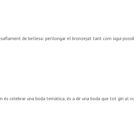
esafiament de bellesa: perllongar el bronzejat tant com sigui possi
 és celebrar una boda temàtica, és a dir una boda que tot giri al v