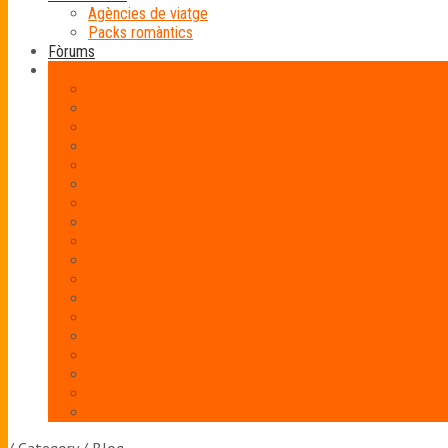
Agències de viatge
Packs romàntics
Fòrums
Blog
Amor
Bellesa
Bodes originals
Bodes temàtiques
Comiats de solter
Convidats
Detalls
Flors
Fotografia
Humor
Invitacions de boda
Joieria
Llar
Llibres
Llista de noces
Lluna de mel
Manualitats
Moda nupcial