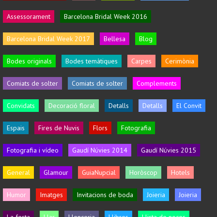
Assessorament
Barcelona Bridal Week 2016
Barcelona Bridal Week 2017
Bellesa
Blog
Bodes originals
Bodes temàtiques
Carpes
Cerimònia
Comiats de solter
Comiats de solter
Complements
Convidats
Decoració floral
Detalls
Detalls
El Convit
Espais
Fires de Nuvis
Flors
Fotografia
Fotografia i vídeo
Gaudí Núvies 2014
Gaudí Núvies 2015
General
Glamour
GuiaNupcial
Horòscop
Hotels
Humor
Imatges
Invitacions de boda
Joieria
Joieria