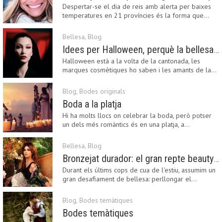
Despertar-se el dia de reis amb alerta per baixes
temperatures en 21 províncies és la forma que…
Bellesa
,
Blog
Idees per Halloween, perquè la bellesa pot ser terrorífica
Halloween està a la volta de la cantonada, les
marques cosmètiques ho saben i les amants de la…
Blog
,
Bodes originals
Boda a la platja
Hi ha molts llocs on celebrar la boda, però potser
un dels més romàntics és en una platja, a…
Bellesa
,
Blog
Bronzejat durador: el gran repte beauty del final de l’estiu
Durant els últims cops de cua de l'estiu, assumim un
gran desafiament de bellesa: perllongar el…
Blog
,
Bodes temàtiques
Bodes temàtiques