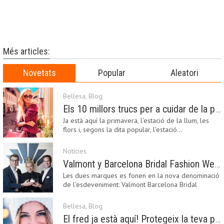
Més articles:
Novetats
Popular
Aleatori
Bellesa
,
Blog
Els 10 millors trucs per a cuidar de la pell a la primavera
Ja està aquí la primavera, l'estació de la llum, les
flors i, segons la dita popular, l'estació…
Notícies
Valmont y Barcelona Bridal Fashion Week s’uneixen per donar impuls a la creativitat, la innovació i el disseny de la moda nupcial
Les dues marques es fonen en la nova denominació
de l'esdeveniment: Valmont Barcelona Bridal
Fashion…
Bellesa
,
Blog
El fred ja està aquí! Protegeix la teva pell amb els nostres consells i propostes