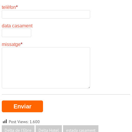
telèfon
*
data casament
missatge
*
Post Views:
1.600
Delta de l'Ebre
Delta Hotel
estada casament