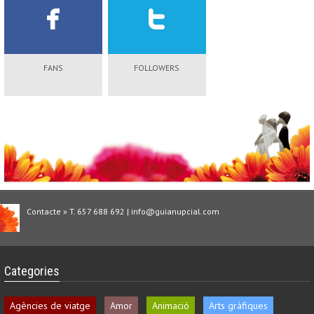
FANS
FOLLOWERS
Contacte » T. 657 688 692 | info@guianupcial.com
Categories
Agències de viatge
Amor
Animació
Arts gràfiques