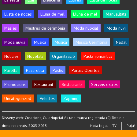
La festa
Llar
Llenceria
Llibres
Llista de noces
Llista de noces
Lluna de mel
Lluna de mel
Manualitats
Masies
Mestres de cerimònia
Moda nupcial
Moda nuvi
Moda núvia
Música
Música
Música Cerimònia
Nadal
Notícies
Novetats
Organització
Packs romàntics
Parella
Pasarel·la
Pastís
Portes Obertes
Promocions
Restaurant
Restaurants
Serveis extres
Uncategorized
Vehicles
Zapping
Disseny web:
Creacions
, GuiaNupcial és una marca registrada (C) Tots els
drets reservats. 2003-2023
Nota legal
TV
Puja!