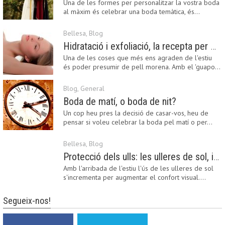
Una de les formes per personalitzar la vostra boda
al màxim és celebrar una boda temàtica, és…
Bellesa
,
Blog
Hidratació i exfoliació, la recepta per mantenir el bronzejat
Una de les coses que més ens agraden de l'estiu
és poder presumir de pell morena. Amb el 'guapo…
Blog
,
General
Boda de matí, o boda de nit?
Un cop heu pres la decisió de casar-vos, heu de
pensar si voleu celebrar la boda pel matí o per…
Bellesa
,
Blog
Protecció dels ulls: les ulleres de sol, imprescindibles en una boda estiuenca
Amb l'arribada de l'estiu l'ús de les ulleres de sol
s'incrementa per augmentar el confort visual.…
Segueix-nos!