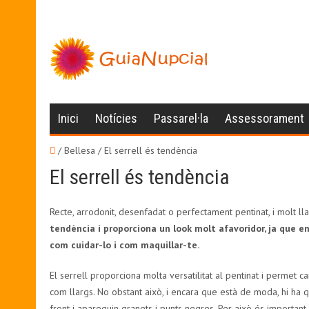
Inici
Notícies
Passarel·la
Assessorament
/ Bellesa /
El serrell és tendència
El serrell és tendència
Recte, arrodonit, desenfadat o perfectament pentinat, i molt llarg
tendència i proporciona un look molt afavoridor, ja que e
com cuidar-lo i com maquillar-te.
El serrell proporciona molta versatilitat al pentinat i permet ca
com llargs. No obstant això, i encara que està de moda, hi ha qu
front i apareguin granets i punts negres. Per això és important 