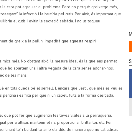
a la cara pot agreujar el problema. Però no perquè greixatge més,
ossegant” la infecció i la brutícia pel cutis. Per això, és important que
librin el cutis i evitin la secreció sebàcia. I no us toqueu
M
ment de greix a la pell ni impedirà que aquesta respiri.
S
, una mica més. No obstant això, la mesura ideal és la que ens permet
il que ho apartem una i altra vegada de la cara sense adonar-nos,
rec de les mans.
rquè en tots queda bé el serrell. I, encara que l’estil que més es veu és
s pentina i es fixa per que ni un cabell fuita a la forma desitjada.
el que pot fer que augmentin les teves visites a la perruqueria.
t per a allisar, mantenir el ris, proporcionar brillantor, etc. Per
entinant-lo” i buidant-lo amb els dits, de manera que no cal allisar.