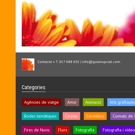
Contacte » T. 657 688 692 | info@guianupcial.com
Categories
Agències de viatge
Amor
Animació
Arts gràfiques
Bodes temàtiques
Carpes
Cerimònia
Comiats de 
Fires de Nuvis
Flors
Fotografia
Fotografia i vídeo