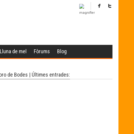
Lluna de mel
Fòrums
Blog
oro de Bodes | Últimes entrades: