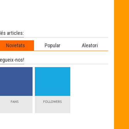
és articles:
Novetats
Popular
Aleatori
egueix-nos!
FANS
FOLLOWERS