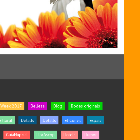
l Week 2017
Bellesa
Blog
Bodes originals
 floral
Detalls
Detalls
El Convit
Espais
GuiaNupcial
Horòscop
Hotels
Humor