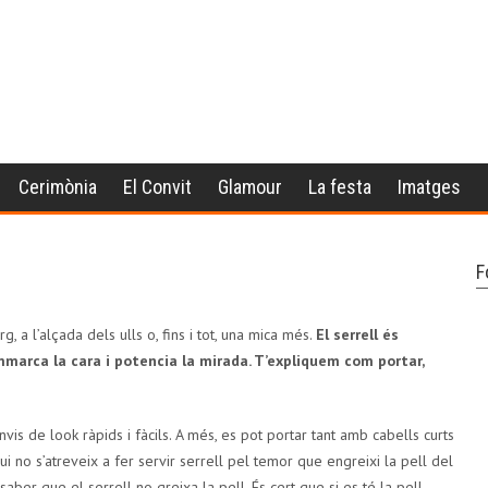
Cerimònia
El Convit
Glamour
La festa
Imatges
F
, a l’alçada dels ulls o, fins i tot, una mica més.
El serrell és
mmarca la cara i potencia la mirada. T’expliquem com portar,
nvis de look ràpids i fàcils. A més, es pot portar tant amb cabells curts
i no s’atreveix a fer servir serrell pel temor que engreixi la pell del
saber que el serrell no greixa la pell. És cert que si es té la pell