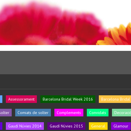
Assessorament
Barcelona Bridal Week 2016
Barcelona Brida
solter
Comiats de solter
Complements
Convidats
Decoració
Gaudí Núvies 2014
Gaudí Núvies 2015
General
Glamour