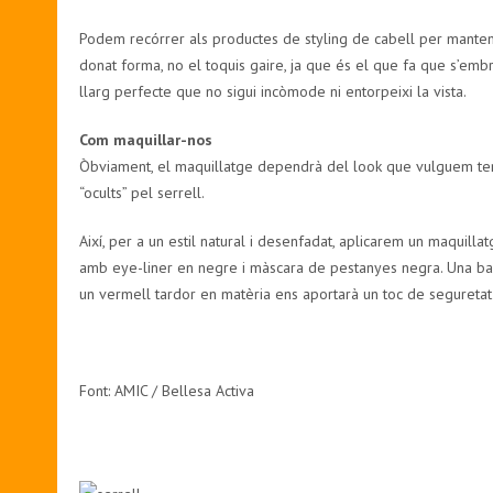
Podem recórrer als productes de styling de cabell per mantenir 
donat forma, no el toquis gaire, ja que és el que fa que s’em
llarg perfecte que no sigui incòmode ni entorpeixi la vista.
Com maquillar-nos
Òbviament, el maquillatge dependrà del look que vulguem tenir
“ocults” pel serrell.
Així, per a un estil natural i desenfadat, aplicarem un maquillatg
amb eye-liner en negre i màscara de pestanyes negra. Una bar
un vermell tardor en matèria ens aportarà un toc de seguretat 
Font: AMIC / Bellesa Activa