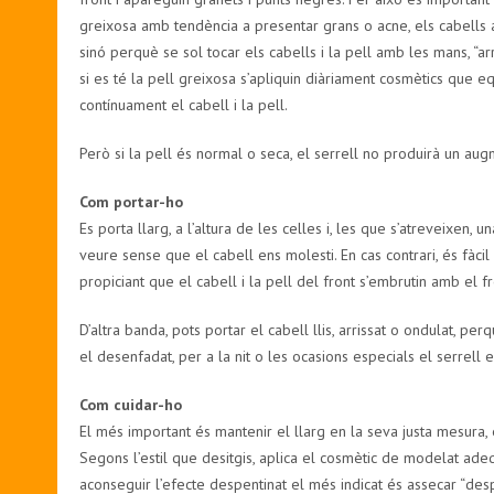
greixosa amb tendència a presentar grans o acne, els cabells 
sinó perquè se sol tocar els cabells i la pell amb les mans, “arr
si es té la pell greixosa s’apliquin diàriament cosmètics que equi
contínuament el cabell i la pell.
Però si la pell és normal o seca, el serrell no produirà un aug
Com portar-ho
Es porta llarg, a l’altura de les celles i, les que s’atreveixen
veure sense que el cabell ens molesti. En cas contrari, és fàc
propiciant que el cabell i la pell del front s’embrutin amb el f
D’altra banda, pots portar el cabell llis, arrissat o ondulat, pe
el desenfadat, per a la nit o les ocasions especials el serrell e
Com cuidar-ho
El més important és mantenir el llarg en la seva justa mesura, 
Segons l’estil que desitgis, aplica el cosmètic de modelat adequa
aconseguir l’efecte despentinat el més indicat és assecar “desp