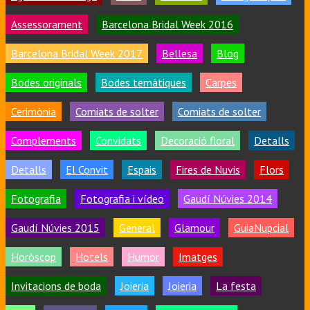
Assessorament
Barcelona Bridal Week 2016
Barcelona Bridal Week 2017
Bellesa
Blog
Bodes originals
Bodes temàtiques
Carpes
Cerimònia
Comiats de solter
Comiats de solter
Complements
Convidats
Decoració floral
Detalls
Detalls
El Convit
Espais
Fires de Nuvis
Flors
Fotografia
Fotografia i vídeo
Gaudí Núvies 2014
Gaudí Núvies 2015
General
Glamour
GuiaNupcial
Horòscop
Hotels
Humor
Imatges
Invitacions de boda
Joieria
Joieria
La festa