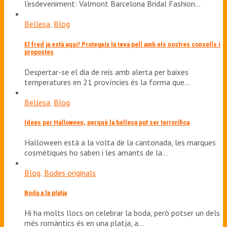
l'esdeveniment: Valmont Barcelona Bridal Fashion…
Bellesa
,
Blog
El fred ja està aquí! Protegeix la teva pell amb els nostres consells i
propostes
Despertar-se el dia de reis amb alerta per baixes
temperatures en 21 províncies és la forma que…
Bellesa
,
Blog
Idees per Halloween, perquè la bellesa pot ser terrorífica
Halloween està a la volta de la cantonada, les marques
cosmètiques ho saben i les amants de la…
Blog
,
Bodes originals
Boda a la platja
Hi ha molts llocs on celebrar la boda, però potser un dels
més romàntics és en una platja, a…