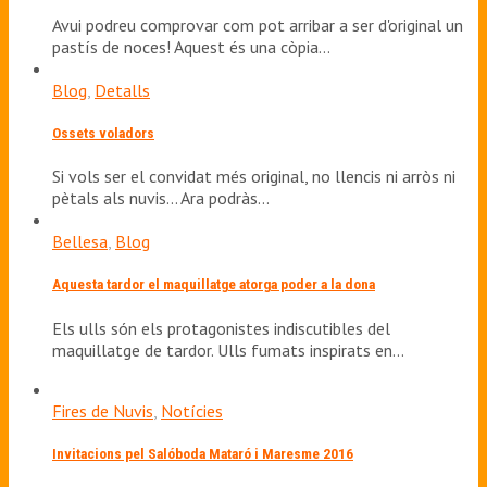
Avui podreu comprovar com pot arribar a ser d'original un
pastís de noces! Aquest és una còpia…
Blog
,
Detalls
Ossets voladors
Si vols ser el convidat més original, no llencis ni arròs ni
pètals als nuvis... Ara podràs…
Bellesa
,
Blog
Aquesta tardor el maquillatge atorga poder a la dona
Els ulls són els protagonistes indiscutibles del
maquillatge de tardor. Ulls fumats inspirats en…
Fires de Nuvis
,
Notícies
Invitacions pel Salóboda Mataró i Maresme 2016