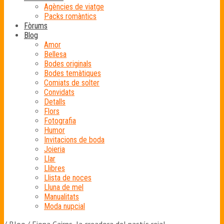
Agències de viatge
Packs romàntics
Fòrums
Blog
Amor
Bellesa
Bodes originals
Bodes temàtiques
Comiats de solter
Convidats
Detalls
Flors
Fotografia
Humor
Invitacions de boda
Joieria
Llar
Llibres
Llista de noces
Lluna de mel
Manualitats
Moda nupcial