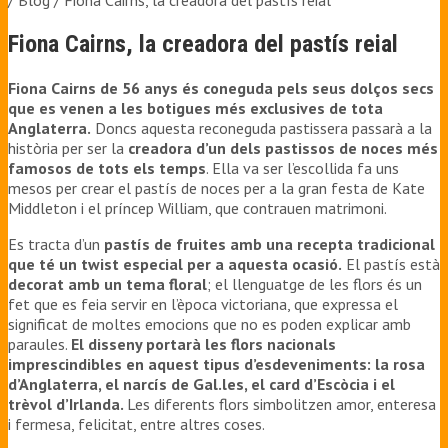
/ Blog /
Fiona Cairns, la creadora del pastís reial
Fiona Cairns, la creadora del pastís reial
Fiona Cairns de 56 anys és coneguda pels seus dolços secs
que es venen a les botigues més exclusives de tota
Anglaterra.
Doncs aquesta reconeguda pastissera passarà a la
història per ser la
creadora d’un dels pastissos de noces més
famosos de tots els temps
. Ella va ser l’escollida fa uns
mesos per crear el pastís de noces per a la gran festa de Kate
Middleton i el príncep William, que contrauen matrimoni.
Es tracta d’un
pastís de fruites amb una recepta tradicional
que té un twist especial per a aquesta ocasió.
El pastís està
decorat amb un tema floral
; el llenguatge de les flors és un
fet que es feia servir en l’època victoriana, que expressa el
significat de moltes emocions que no es poden explicar amb
paraules.
El disseny portarà les flors nacionals
imprescindibles en aquest tipus d’esdeveniments: la rosa
d’Anglaterra, el narcís de Gal.les, el card d’Escòcia i el
trèvol d’Irlanda.
Les diferents flors simbolitzen amor, enteresa
i fermesa, felicitat, entre altres coses.