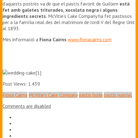
d’aquests postres va dir que el pastís favorit de Guillem
està
fet amb galetes triturades, xocolata negra i alguns
ingredients secrets.
McVitie’s Cake Company ha fet pastissos
per a la família reial des del matrimoni de Jordi V del Regne Unit
al 1893.
Més informació a
Fiona Cairns
www.fionacairns.com
Post Views:
1.439
Fiona Cairns
McVitie's Cake Company
pastis boda
pastis nupcial
Comments are disabled