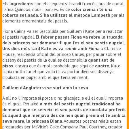
Els
ingredients
són els següents: brandi francès, ous de corral,
farina Quindós, nous i panses. És de
color crema i té una
coberta setinada. S’ha utilitzat el mètode Lambeth
per als
elements ornamentals del pastís.
Fiona Cairns va ser l’escollida per Guillem i Kate per a realitzar
el pastís nupcial.
El febrer passat Fiona va rebre la trucada
dels prínceps per demanar-li que fes el seu pastís nupcial.
Uns dies més tard Kate es va reunir amb Fiona
a Clarence
House, residència oficial del príncep Carles, per parlar sobre el
disseny del pastís de la qual es desconeix la
quantitat de
pisos
, encara que és molt probable que sigui de
quatre
. Kate
tenia molt clar el que volia i li va portar diversos dissenys
dibuixats en paper amb el que tenia en ment.
Guillem d’Anglaterra se surt amb la seva
A ell no li importa si porta o no glacejat, a ell el que li importa
és el gust. Per això
a més del pastís nupcial tradicional ha
demanat que se serveixi el seu pastís de xocolata preferit.
És aquell que menjava des de nen quan prenia el te amb la
seva mare, la princesa Diana
. Aquestes postres reials estan
preparades per McVitie’s Cake Company. Paul Courtney, creador