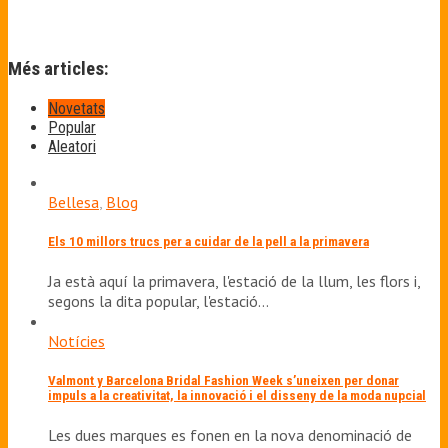
Més articles:
Novetats
Popular
Aleatori
Bellesa
,
Blog
Els 10 millors trucs per a cuidar de la pell a la primavera
Ja està aquí la primavera, l'estació de la llum, les flors i,
segons la dita popular, l'estació…
Notícies
Valmont y Barcelona Bridal Fashion Week s’uneixen per donar
impuls a la creativitat, la innovació i el disseny de la moda nupcial
Les dues marques es fonen en la nova denominació de