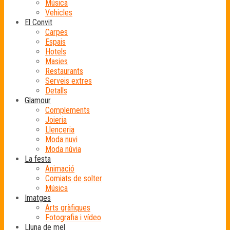
Música
Vehicles
El Convit
Carpes
Espais
Hotels
Masies
Restaurants
Serveis extres
Detalls
Glamour
Complements
Joieria
Llenceria
Moda nuvi
Moda núvia
La festa
Animació
Comiats de solter
Música
Imatges
Arts gràfiques
Fotografia i vídeo
Lluna de mel