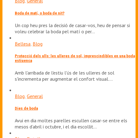
Blog
,
General
Boda de matí, o boda de nit?
Un cop heu pres la decisió de casar-vos, heu de pensar si
voleu celebrar la boda pel matí o per…
Bellesa
,
Blog
Protecció dels ulls: les ulleres de sol, imprescindibles en una boda
estiuenca
Amb l'arribada de l'estiu l'ús de les ulleres de sol
s'incrementa per augmentar el confort visual.…
Blog
,
General
Dies de boda
Avui en dia moltes parelles escullen casar-se entre els
mesos d’abril i octubre, i el dia escollit…