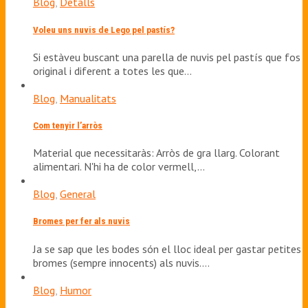
Blog
,
Detalls
Voleu uns nuvis de Lego pel pastís?
Si estàveu buscant una parella de nuvis pel pastís que fos
original i diferent a totes les que…
Blog
,
Manualitats
Com tenyir l’arròs
Material que necessitaràs: Arròs de gra llarg. Colorant
alimentari. N'hi ha de color vermell,…
Blog
,
General
Bromes per fer als nuvis
Ja se sap que les bodes són el lloc ideal per gastar petites
bromes (sempre innocents) als nuvis.…
Blog
,
Humor