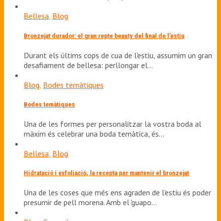
Bellesa
,
Blog
Bronzejat durador: el gran repte beauty del final de l’estiu
Durant els últims cops de cua de l'estiu, assumim un gran
desafiament de bellesa: perllongar el…
Blog
,
Bodes temàtiques
Bodes temàtiques
Una de les formes per personalitzar la vostra boda al
màxim és celebrar una boda temàtica, és…
Bellesa
,
Blog
Hidratació i exfoliació, la recepta per mantenir el bronzejat
Una de les coses que més ens agraden de l'estiu és poder
presumir de pell morena. Amb el 'guapo…