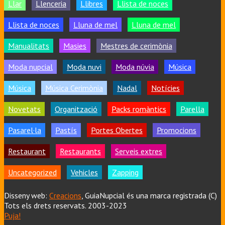
Llar
Llenceria
Llibres
Llista de noces
Llista de noces
Lluna de mel
Lluna de mel
Manualitats
Masies
Mestres de cerimònia
Moda nupcial
Moda nuvi
Moda núvia
Música
Música
Música Cerimònia
Nadal
Notícies
Novetats
Organització
Packs romàntics
Parella
Pasarel·la
Pastís
Portes Obertes
Promocions
Restaurant
Restaurants
Serveis extres
Uncategorized
Vehicles
Zapping
Disseny web:
Creacions
, GuiaNupcial és una marca registrada (C)
Tots els drets reservats. 2003-2023
Puja!