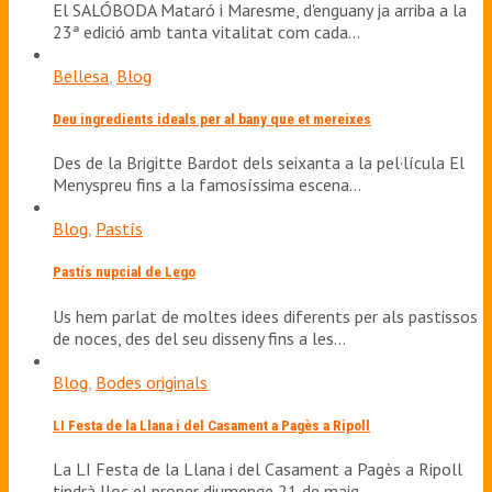
El SALÓBODA Mataró i Maresme, d'enguany ja arriba a la
23ª edició amb tanta vitalitat com cada…
Bellesa
,
Blog
Deu ingredients ideals per al bany que et mereixes
Des de la Brigitte Bardot dels seixanta a la pel·lícula El
Menyspreu fins a la famosíssima escena…
Blog
,
Pastís
Pastís nupcial de Lego
Us hem parlat de moltes idees diferents per als pastissos
de noces, des del seu disseny fins a les…
Blog
,
Bodes originals
LI Festa de la Llana i del Casament a Pagès a Ripoll
La LI Festa de la Llana i del Casament a Pagès a Ripoll
tindrà lloc el proper diumenge 21 de maig.…