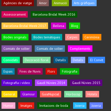
Agències de viatge
Amor
Animació
Arts gràfiques
Assessorament
Barcelona Bridal Week 2016
Barcelona Bridal Week 2017
Bellesa
Blog
Bodes originals
Bodes temàtiques
Carpes
Cerimònia
Comiats de solter
Comiats de solter
Complements
Convidats
Decoració floral
Detalls
Detalls
El Convit
Espais
Fires de Nuvis
Flors
Fotografia
Fotografia i vídeo
Gaudí Núvies 2014
Gaudí Núvies 2015
General
Glamour
GuiaNupcial
Horòscop
Hotels
Humor
Imatges
Invitacions de boda
Joieria
Joieria