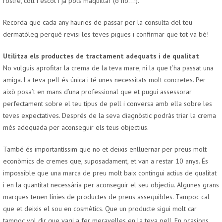
rostre, coll i escot i ja pots maquillar (o no…!).
Recorda que cada any hauries de passar per la consulta del teu
dermatòleg perquè revisi les teves pigues i confirmar que tot va bé!
Utilitza els productes de tractament adequats i de qualitat
No vulguis aprofitar la crema de la teva mare, ni la que t’ha passat una
amiga. La teva pell és única i té unes necessitats molt concretes. Per
això posa’t en mans d’una professional que et pugui assessorar
perfectament sobre el teu tipus de pell i conversa amb ella sobre les
teves expectatives. Després de la seva diagnòstic podràs triar la crema
més adequada per aconseguir els teus objectius.
També és importantíssim que no et deixis enlluernar per preus molt
econòmics de cremes que, suposadament, et van a restar 10 anys. És
impossible que una marca de preu molt baix contingui actius de qualitat
i en la quantitat necessària per aconseguir el seu objectiu. Algunes grans
marques tenen línies de productes de preus assequibles. Tampoc cal
que et deixis el sou en cosmètics. Que un producte sigui molt car
tampoc vol dir que vagi a fer meravelles en la teva pell. En ocasions