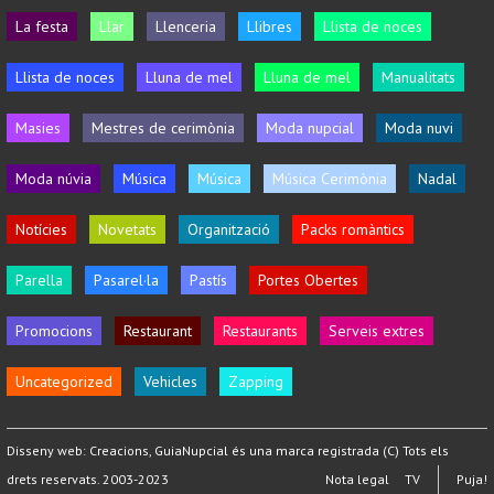
La festa
Llar
Llenceria
Llibres
Llista de noces
Llista de noces
Lluna de mel
Lluna de mel
Manualitats
Masies
Mestres de cerimònia
Moda nupcial
Moda nuvi
Moda núvia
Música
Música
Música Cerimònia
Nadal
Notícies
Novetats
Organització
Packs romàntics
Parella
Pasarel·la
Pastís
Portes Obertes
Promocions
Restaurant
Restaurants
Serveis extres
Uncategorized
Vehicles
Zapping
Disseny web:
Creacions
, GuiaNupcial és una marca registrada (C) Tots els
drets reservats. 2003-2023
Nota legal
TV
Puja!