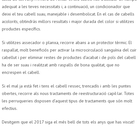
adequat a les teves necessitats i, a continuació, un condicionador que
deixi el teu cabell suau, manejable i desembolicat. En el cas de cabells
acolorits, obtindràs millors resultats i major durada del color si utilitzes
productes específics.
Si utilitzes assecador o planxa, recorre abans a un protector tèrmic. El
raspallat, molt beneficiós per activar la microcirculació sanguínia del cuir
cabellut i per eliminar restes de productes d’acabat i de pols del cabell
ha de ser suau i realitzat amb raspalls de bona qualitat, que no
encrespen el cabell.
Si el mal ja està fet i tens el cabell ressec, trencadís i amb les puntes
obertes, recorre als nous tractaments de reestructuració capil·lar. Totes
les perruqueries disposen d’aquest tipus de tractaments que són molt
efectius.
Desitgem que el 2017 siga el més bell de tots els anys que has viscut!