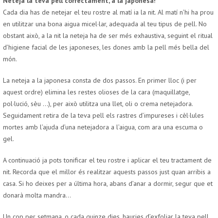
Neteja la teva pell correctament, a la japonesa!
Cada dia has de netejar el teu rostre al matí ia la nit. Al matí n’hi ha prou
en utilitzar una bona aigua micel·lar, adequada al teu tipus de pell. No
obstant això, a la nit la neteja ha de ser més exhaustiva, seguint el ritual
d’higiene facial de les japoneses, les dones amb la pell més bella del
món.
La neteja a la japonesa consta de dos passos. En primer lloc (i per
aquest ordre) elimina les restes olioses de la cara (maquillatge,
pol·lució, sèu …), per això utilitza una llet, oli o crema netejadora.
Seguidament retira de la teva pell els rastres d’impureses i cèl·lules
mortes amb l’ajuda d’una netejadora a l’aigua, com ara una escuma o
gel.
A continuació ja pots tonificar el teu rostre i aplicar el teu tractament de
nit. Recorda que el millor és realitzar aquests passos just quan arribis a
casa. Si ho deixes per a última hora, abans d’anar a dormir, segur que et
donarà molta mandra…
Un cop per setmana, o cada quinze dies, hauries d’exfoliar la teva pell.