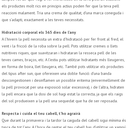
els productes molt rics en principis actius poden fer que la teva pell
reaccioni malament. Tria una crema de qualitat, d’una marca coneguda i
que s’adapti, exactament a les teves necessitats.
Hidratació corporal els 365 dies de l’any
A l’hivern la pell necessita un extra d’hidratació per fer front al fred, el
vent i la fricció de la roba sobre la pell. Pots utilitzar cremes o llets
nutritives riques, que suavitzaran i hidrataran la resseca pell de les
teves cames, braços, etc. A l’estiu pots utilitzar hidratants més lleugeres,
en forma de boira, llet lleugera, etc. També pots utilitzar els productes
del tipus after sun, que ofereixen una doble funció: d’una banda
descongestionen i desinflamen un possible eritema (envermelliment de
la pell provocat per una exposició solar excessiva), i de l’altra, hidraten
la pell encara que la dosi de sol hagi estat la correcta, ja que els raigs
del sol produeixen a la pell una sequedat que ha de ser reposada.
Respecta i cuida el teu cabell, t’ho agrairà
Que durant la primavera i la tardor la caiguda del cabell sigui mínima és
tasca de tot l’any. A l’hora de rentar el teu cabell has d’utilitzar un xampú