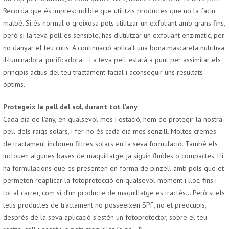
Recorda que és imprescindible que utilitzis productes que no la facin
malbé. Si és normal o greixosa pots utilitzar un exfoliant amb grans fins,
però si la teva pell és sensible, has d’utilitzar un exfoliant enzimàtic, per
no danyar el teu cutis. A continuació aplica’t una bona mascareta nutritiva,
il·luminadora, purificadora… La teva pell estarà a punt per assimilar els
principis actius del teu tractament facial i aconseguir uns resultats
òptims.
Protegeix la pell del sol, durant tot l’any
Cada dia de l’any, en qualsevol mes i estació, hem de protegir la nostra
pell dels raigs solars, i fer-ho és cada dia més senzill. Moltes cremes
de tractament inclouen filtres solars en la seva formulació. També els
inclouen algunes bases de maquillatge, ja siguin fluïdes o compactes. Hi
ha formulacions que es presenten en forma de pinzell amb pols que et
permeten reaplicar la fotoprotecció en qualsevol moment i lloc, fins i
tot al carrer, com si d’un producte de maquillatge es tractés… Però si els
teus productes de tractament no posseeixen SPF, no et preocupis,
després de la seva aplicació s’estén un fotoprotector, sobre el teu