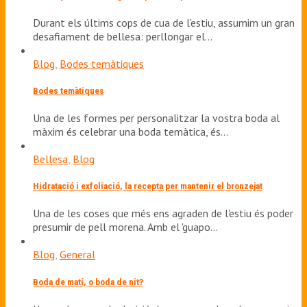
Durant els últims cops de cua de l'estiu, assumim un gran
desafiament de bellesa: perllongar el…
Blog
,
Bodes temàtiques
Bodes temàtiques
Una de les formes per personalitzar la vostra boda al
màxim és celebrar una boda temàtica, és…
Bellesa
,
Blog
Hidratació i exfoliació, la recepta per mantenir el bronzejat
Una de les coses que més ens agraden de l'estiu és poder
presumir de pell morena. Amb el 'guapo…
Blog
,
General
Boda de matí, o boda de nit?