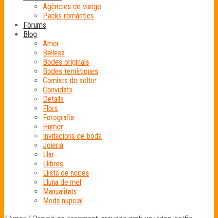
Agències de viatge
Packs romàntics
Fòrums
Blog
Amor
Bellesa
Bodes originals
Bodes temàtiques
Comiats de solter
Convidats
Detalls
Flors
Fotografia
Humor
Invitacions de boda
Joieria
Llar
Llibres
Llista de noces
Lluna de mel
Manualitats
Moda nupcial