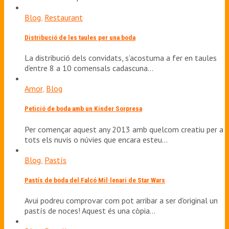
Blog
,
Restaurant
Distribució de les taules per una boda
La distribució dels convidats, s’acostuma a fer en taules
d’entre 8 a 10 comensals cadascuna…
Amor
,
Blog
Petició de boda amb un Kinder Sorpresa
Per començar aquest any 2013 amb quelcom creatiu per a
tots els nuvis o núvies que encara esteu…
Blog
,
Pastís
Pastís de boda del Falcó Mil·lenari de Star Wars
Avui podreu comprovar com pot arribar a ser d'original un
pastís de noces! Aquest és una còpia…