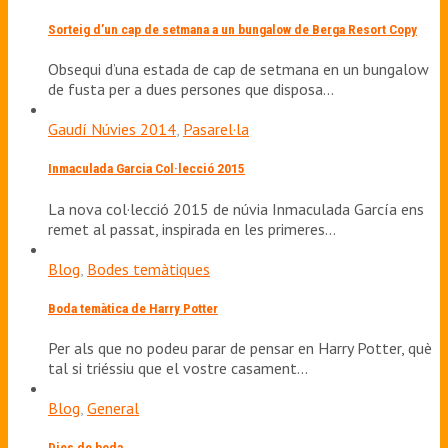
Sorteig d’un cap de setmana a un bungalow de Berga Resort Copy
Obsequi d’una estada de cap de setmana en un bungalow
de fusta per a dues persones que disposa…
Gaudí Núvies 2014
,
Pasarel·la
Inmaculada Garcia Col·lecció 2015
La nova col·lecció 2015 de núvia Inmaculada García ens
remet al passat, inspirada en les primeres…
Blog
,
Bodes temàtiques
Boda temàtica de Harry Potter
Per als que no podeu parar de pensar en Harry Potter, què
tal si triéssiu que el vostre casament…
Blog
,
General
Dies de boda