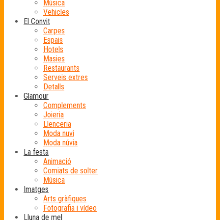
Música
Vehicles
El Convit
Carpes
Espais
Hotels
Masies
Restaurants
Serveis extres
Detalls
Glamour
Complements
Joieria
Llenceria
Moda nuvi
Moda núvia
La festa
Animació
Comiats de solter
Música
Imatges
Arts gràfiques
Fotografia i vídeo
Lluna de mel