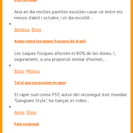
Avui en dia moltes parelles escullen casar-se entre els
mesos d’abril i octubre, i el dia escollit…
Bellesa
,
Blog
Actua contra les taques fosques de la pell
Les taques fosques afecten el 80% de les dones. I,
segurament, a una proporció similar d'homes,…
Blog
,
Música
Tot el que necessitem és amor
El raper sud-coreà PSY, autor del reconegut èxit mundial
"Gangnam Style", ha llançat el vídeo…
Amor
,
Blog
Petó sorpresa!