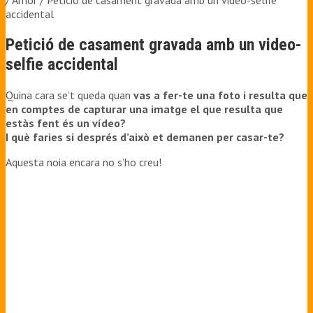
/ Amor /
Petició de casament gravada amb un video-selfie
accidental
Petició de casament gravada amb un video-
selfie accidental
Quina cara se’t queda quan
vas a fer-te una foto i resulta que
en comptes de capturar una imatge el que resulta que
estàs fent és un vídeo?
I què faries si després d’això et demanen per casar-te?
Aquesta noia encara no s’ho creu!