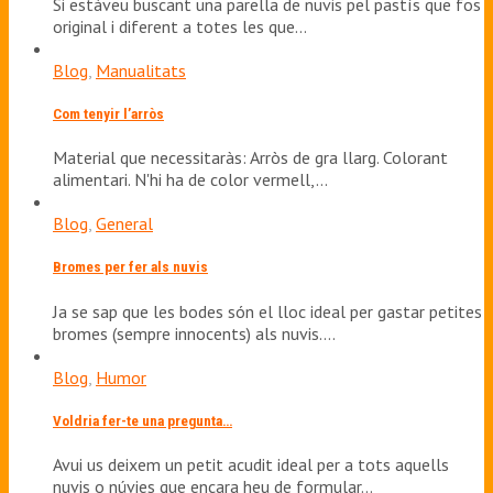
Si estàveu buscant una parella de nuvis pel pastís que fos
original i diferent a totes les que…
Blog
,
Manualitats
Com tenyir l’arròs
Material que necessitaràs: Arròs de gra llarg. Colorant
alimentari. N'hi ha de color vermell,…
Blog
,
General
Bromes per fer als nuvis
Ja se sap que les bodes són el lloc ideal per gastar petites
bromes (sempre innocents) als nuvis.…
Blog
,
Humor
Voldria fer-te una pregunta…
Avui us deixem un petit acudit ideal per a tots aquells
nuvis o núvies que encara heu de formular…