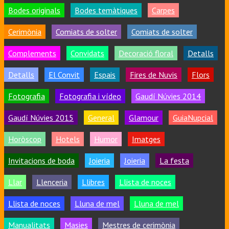
Bodes originals
Bodes temàtiques
Carpes
Cerimònia
Comiats de solter
Comiats de solter
Complements
Convidats
Decoració floral
Detalls
Detalls
El Convit
Espais
Fires de Nuvis
Flors
Fotografia
Fotografia i vídeo
Gaudí Núvies 2014
Gaudí Núvies 2015
General
Glamour
GuiaNupcial
Horòscop
Hotels
Humor
Imatges
Invitacions de boda
Joieria
Joieria
La festa
Llar
Llenceria
Llibres
Llista de noces
Llista de noces
Lluna de mel
Lluna de mel
Manualitats
Masies
Mestres de cerimònia