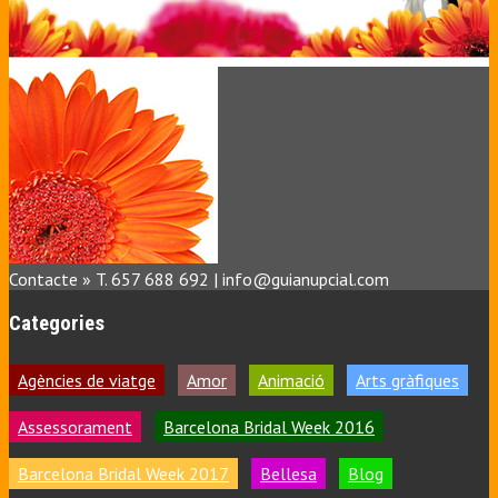
Contacte » T. 657 688 692 | info@guianupcial.com
Categories
Agències de viatge
Amor
Animació
Arts gràfiques
Assessorament
Barcelona Bridal Week 2016
Barcelona Bridal Week 2017
Bellesa
Blog