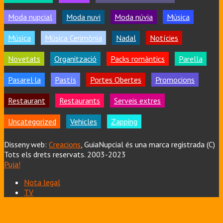
Moda nupcial
Moda nuvi
Moda núvia
Música
Música
Música Cerimònia
Nadal
Notícies
Novetats
Organització
Packs romàntics
Parella
Pasarel·la
Pastís
Portes Obertes
Promocions
Restaurant
Restaurants
Serveis extres
Uncategorized
Vehicles
Zapping
Disseny web:
Creacions
, GuiaNupcial és una marca registrada (C)
Tots els drets reservats. 2003-2023
Puja!
Nota legal
TV