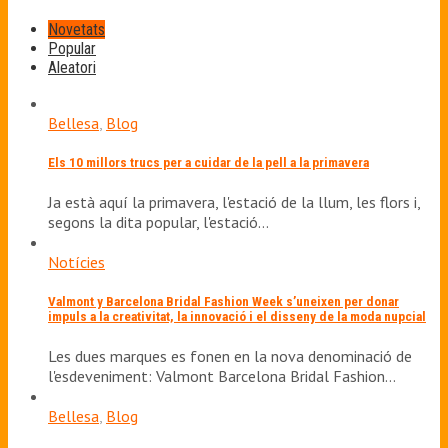
Novetats
Popular
Aleatori
Bellesa
,
Blog
Els 10 millors trucs per a cuidar de la pell a la primavera
Ja està aquí la primavera, l'estació de la llum, les flors i,
segons la dita popular, l'estació…
Notícies
Valmont y Barcelona Bridal Fashion Week s’uneixen per donar
impuls a la creativitat, la innovació i el disseny de la moda nupcial
Les dues marques es fonen en la nova denominació de
l'esdeveniment: Valmont Barcelona Bridal Fashion…
Bellesa
,
Blog