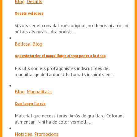
Blog
,
Detalls
Ossets voladors
Si vols ser el convidat més original, no llencis ni arròs ni
pètals als nuvis... Ara podràs…
Bellesa
,
Blog
Aquesta tardor el maquillatge atorga poder a la dona
Els ulls són els protagonistes indiscutibles del
maquillatge de tardor. Ulls fumats inspirats en…
Blog
,
Manualitats
Com tenyir l’arròs
Material que necessitaràs: Arròs de gra llarg. Colorant
alimentari. N'hi ha de color vermell,…
Notícies
,
Promocions