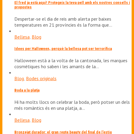
El fred ja està aquí! Protegeix la teva pell amb els nostres consells i
propostes
Despertar-se el dia de reis amb alerta per baixes
temperatures en 21 províncies és la forma que…
Bellesa
,
Blog
Idees per Halloween, perquè la bellesa pot ser terrorífica
Halloween està a la volta de la cantonada, les marques
cosmètiques ho saben i les amants de la…
Blog
,
Bodes originals
Boda a la platja
Hi ha molts llocs on celebrar la boda, però potser un dels
més romàntics és en una platja, a…
Bellesa
,
Blog
Bronzejat durador: el gran repte beauty del final de l’estiu