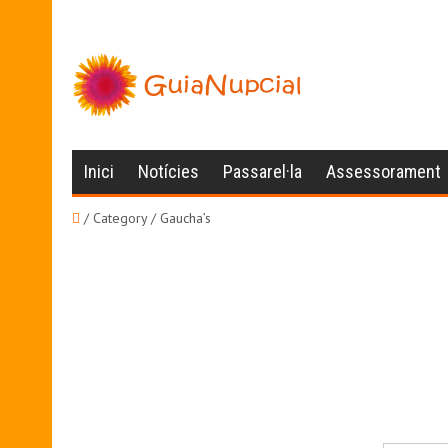
Inici
Notícies
Passarel·la
Assessorament
/ Category / Gaucha’s