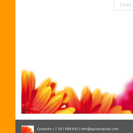
Load 
Contacte » T. 657 688 692 | info@guianupcial.com