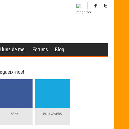
Lluna de mel
Fòrums
Blog
egueix-nos!
FANS
FOLLOWERS