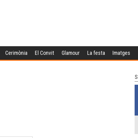
Cerimònia
El Convit
Glamour
La festa
Imatges
S