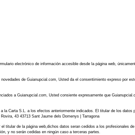
rmulario electrónico de información accesible desde la página web, únicamente
s novedades de Guianupcial.com, Usted da el consentimiento expreso por est
unciados a Guianupcial.com, Usted consiente expresamente que Guianupcial.
a la Carta S.L. a los efectos anteriormente indicados. El titular de los dato
 C/ Rovira, 43 43713 Sant Jaume dels Domenys | Tarragona
el titular de la página web,
dichos datos seran cedidos a los profesionales de
ión,
y no serán cedidas en ningún caso a terceras partes.