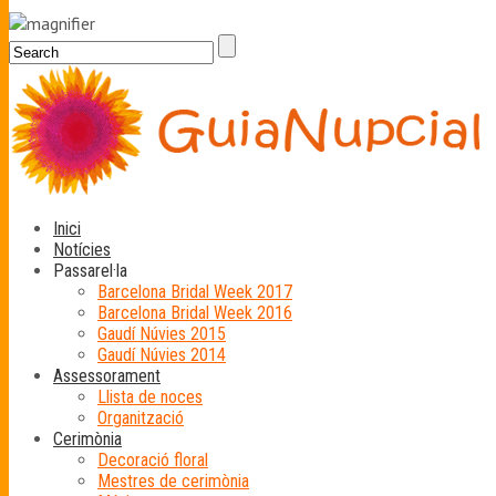
Inici
Notícies
Passarel·la
Barcelona Bridal Week 2017
Barcelona Bridal Week 2016
Gaudí Núvies 2015
Gaudí Núvies 2014
Assessorament
Llista de noces
Organització
Cerimònia
Decoració floral
Mestres de cerimònia