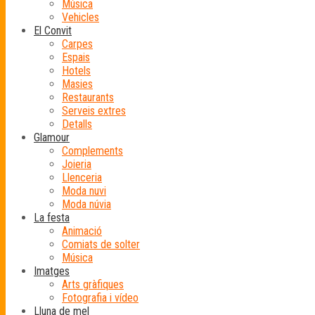
Música
Vehicles
El Convit
Carpes
Espais
Hotels
Masies
Restaurants
Serveis extres
Detalls
Glamour
Complements
Joieria
Llenceria
Moda nuvi
Moda núvia
La festa
Animació
Comiats de solter
Música
Imatges
Arts gràfiques
Fotografia i vídeo
Lluna de mel