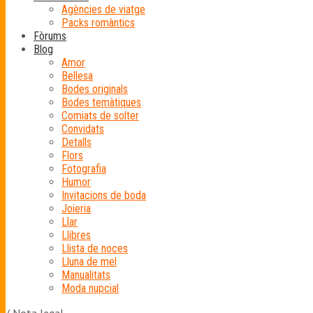
Agències de viatge
Packs romàntics
Fòrums
Blog
Amor
Bellesa
Bodes originals
Bodes temàtiques
Comiats de solter
Convidats
Detalls
Flors
Fotografia
Humor
Invitacions de boda
Joieria
Llar
Llibres
Llista de noces
Lluna de mel
Manualitats
Moda nupcial