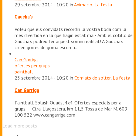
29 setembre 2014 - 10:20 in
Animació
,
La festa
Gaucha’s
Voleu que els convidats recordin la vostra boda com la
més divertida en la que hagin estat mai? Amb el cotilló de
Gaucha's podreu fer aquest somni realitat! A Gaucha's
creen gorres de goma escuma…
Can Garriga
ofertes per grups
paintball
25 setembre 2014 - 10:20 in
Comiats de solter
,
La festa
Can Garriga
Paintball, Splash Quads, 4x4. Ofertes especials per a
grups. Ctra. Llagostera, km 11,5 Tossa de Mar M. 609
100 522 www.cangarriga.com
Load more posts