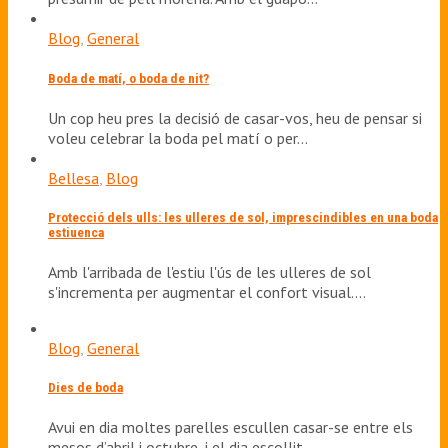
Blog
,
General
Boda de matí, o boda de nit?
Un cop heu pres la decisió de casar-vos, heu de pensar si
voleu celebrar la boda pel matí o per…
Bellesa
,
Blog
Protecció dels ulls: les ulleres de sol, imprescindibles en una boda
estiuenca
Amb l'arribada de l'estiu l'ús de les ulleres de sol
s'incrementa per augmentar el confort visual.…
Blog
,
General
Dies de boda
Avui en dia moltes parelles escullen casar-se entre els
mesos d’abril i octubre, i el dia escollit…