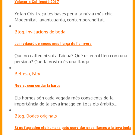
Yolancris Col·lecció 2017
Yolan Cris traça les bases per a la núvia més chic.
Modernitat, avantguarda, contemporaneïtat…
Blog
,
Invitacions de boda
La invitació de noces més llarga de l’univers
Que no calleu ni sota l'aigua? Què us enrotlleu com una
persiana? Que la vostra és una llarga…
Bellesa
,
Blog
Nuvis, com cuidar la barba
Els homes són cada vegada més conscients de la
importància de la seva imatge en tots els àmbits…
Blog
,
Bodes originals
Si no t’agraden els humans pots convidar unes llames a la teva boda