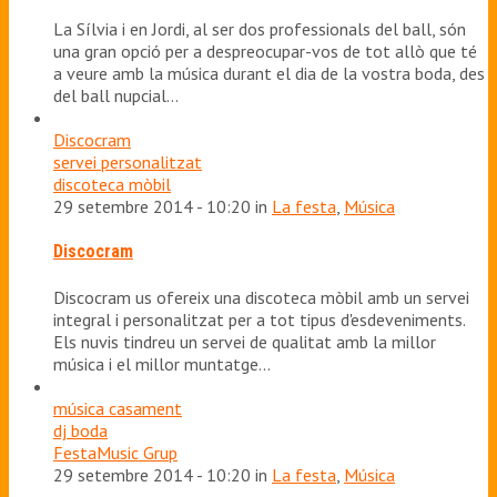
La Sílvia i en Jordi, al ser dos professionals del ball, són
una gran opció per a despreocupar-vos de tot allò que té
a veure amb la música durant el dia de la vostra boda, des
del ball nupcial…
Discocram
servei personalitzat
discoteca mòbil
29 setembre 2014 - 10:20 in
La festa
,
Música
Discocram
Discocram us ofereix una discoteca mòbil amb un servei
integral i personalitzat per a tot tipus d'esdeveniments.
Els nuvis tindreu un servei de qualitat amb la millor
música i el millor muntatge…
música casament
dj boda
FestaMusic Grup
29 setembre 2014 - 10:20 in
La festa
,
Música