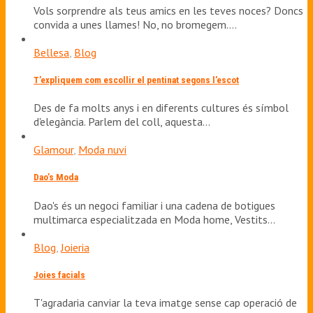
Vols sorprendre als teus amics en les teves noces? Doncs
convida a unes llames! No, no bromegem.…
Bellesa
,
Blog
T’expliquem com escollir el pentinat segons l’escot
Des de fa molts anys i en diferents cultures és símbol
d'elegància. Parlem del coll, aquesta…
Glamour
,
Moda nuvi
Dao’s Moda
Dao's és un negoci familiar i una cadena de botigues
multimarca especialitzada en Moda home, Vestits…
Blog
,
Joieria
Joies facials
T'agradaria canviar la teva imatge sense cap operació de