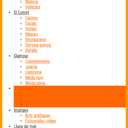
Música
Vehicles
El Convit
Carpes
Espais
Hotels
Masies
Restaurants
Serveis extres
Detalls
Glamour
Complements
Joieria
Llenceria
Moda nuvi
Moda núvia
La festa
Animació
Comiats de solter
Música
Imatges
Arts gràfiques
Fotografia i vídeo
Lluna de mel