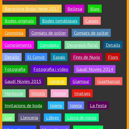
Barcelona Bridal Week 2017
Bellesa
Blog
Bodes originals
Bodes temàtiques
Carpes
Cerimònia
Comiats de solter
Comiats de solter
Complements
Convidats
Decoració floral
Detalls
Detalls
El Convit
Espais
Fires de Nuvis
Flors
Fotografia
Fotografia i vídeo
Gaudí Núvies 2014
Gaudí Núvies 2015
General
Glamour
GuiaNupcial
Horòscop
Hotels
Humor
Imatges
Invitacions de boda
Joieria
Joieria
La festa
Llar
Llenceria
Llibres
Llista de noces