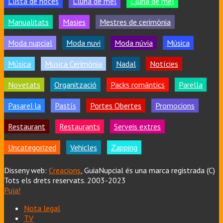
Llista de noces
Lluna de mel
Lluna de mel
Manualitats
Masies
Mestres de cerimònia
Moda nupcial
Moda nuvi
Moda núvia
Música
Música
Música Cerimònia
Nadal
Notícies
Novetats
Organització
Packs romàntics
Parella
Pasarel·la
Pastís
Portes Obertes
Promocions
Restaurant
Restaurants
Serveis extres
Uncategorized
Vehicles
Zapping
Disseny web:
Creacions
, GuiaNupcial és una marca registrada (C)
Tots els drets reservats. 2003-2023
Puja!
Nota legal
TV