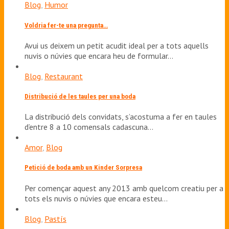
Blog
,
Humor
Voldria fer-te una pregunta…
Avui us deixem un petit acudit ideal per a tots aquells
nuvis o núvies que encara heu de formular…
Blog
,
Restaurant
Distribució de les taules per una boda
La distribució dels convidats, s’acostuma a fer en taules
d’entre 8 a 10 comensals cadascuna…
Amor
,
Blog
Petició de boda amb un Kinder Sorpresa
Per començar aquest any 2013 amb quelcom creatiu per a
tots els nuvis o núvies que encara esteu…
Blog
,
Pastís