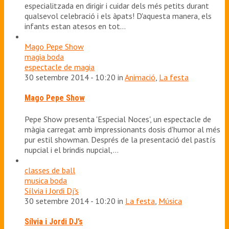
especialitzada en dirigir i cuidar dels més petits durant
qualsevol celebració i els àpats! D'aquesta manera, els
infants estan atesos en tot…
Mago Pepe Show
magia boda
espectacle de magia
30 setembre 2014 - 10:20 in
Animació
,
La festa
Mago Pepe Show
Pepe Show presenta 'Especial Noces', un espectacle de
màgia carregat amb impressionants dosis d'humor al més
pur estil showman. Després de la presentació del pastís
nupcial i el brindis nupcial,…
classes de ball
musica boda
Sílvia i Jordi Dj's
30 setembre 2014 - 10:20 in
La festa
,
Música
Sílvia i Jordi DJ’s