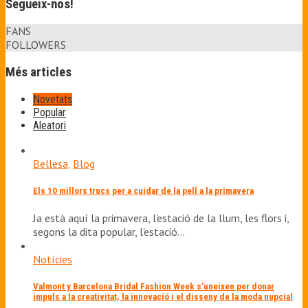
Segueix-nos!
FANS
FOLLOWERS
Més articles
Novetats
Popular
Aleatori
Bellesa
,
Blog
Els 10 millors trucs per a cuidar de la pell a la primavera
Ja està aquí la primavera, l'estació de la llum, les flors i,
segons la dita popular, l'estació…
Notícies
Valmont y Barcelona Bridal Fashion Week s’uneixen per donar
impuls a la creativitat, la innovació i el disseny de la moda nupcial