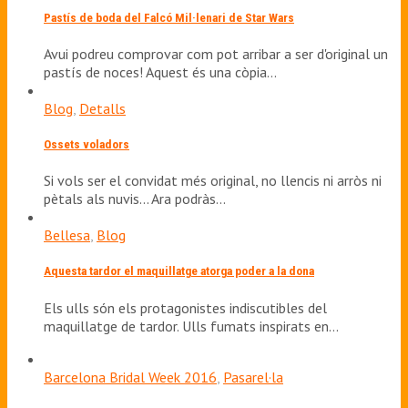
Pastís de boda del Falcó Mil·lenari de Star Wars
Avui podreu comprovar com pot arribar a ser d'original un
pastís de noces! Aquest és una còpia…
Blog
,
Detalls
Ossets voladors
Si vols ser el convidat més original, no llencis ni arròs ni
pètals als nuvis... Ara podràs…
Bellesa
,
Blog
Aquesta tardor el maquillatge atorga poder a la dona
Els ulls són els protagonistes indiscutibles del
maquillatge de tardor. Ulls fumats inspirats en…
Barcelona Bridal Week 2016
,
Pasarel·la