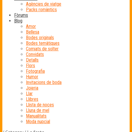
Agències de viatge
Packs romàntics
Fòrums
Blog
Amor
Bellesa
Bodes originals
Bodes temàtiques
Comiats de solter
Convidats
Detalls
Flors
Fotografia
Humor
Invitacions de boda
Joieria
Llar
Llibres
Llista de noces
Lluna de mel
Manualitats
Moda nupcial