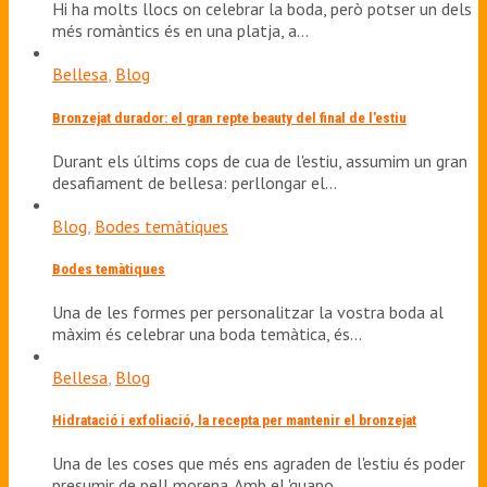
Hi ha molts llocs on celebrar la boda, però potser un dels
més romàntics és en una platja, a…
Bellesa
,
Blog
Bronzejat durador: el gran repte beauty del final de l’estiu
Durant els últims cops de cua de l'estiu, assumim un gran
desafiament de bellesa: perllongar el…
Blog
,
Bodes temàtiques
Bodes temàtiques
Una de les formes per personalitzar la vostra boda al
màxim és celebrar una boda temàtica, és…
Bellesa
,
Blog
Hidratació i exfoliació, la recepta per mantenir el bronzejat
Una de les coses que més ens agraden de l'estiu és poder
presumir de pell morena. Amb el 'guapo…