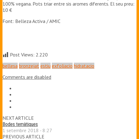
100% vegana. Pots triar entre sis aromes diferents. El seu preu:
10 €
Font: Belleza Activa / AMIC
Post Views:
2.220
bellesa
bronzejat
estiu
exfoliacio
hidratacio
Comments are disabled
NEXT ARTICLE
Bodes temàtiques
1 setembre 2018 - 8:27
PREVIOUS ARTICLE