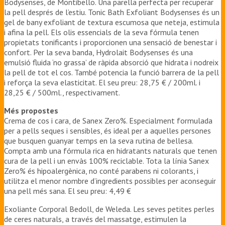
Bodysenses, de Montibello. Una parella perfecta per recuperar
la pell després de l’estiu. Tonic Bath Exfoliant Bodysenses és un
gel de bany exfoliant de textura escumosa que neteja, estimula
i afina la pell. Els olis essencials de la seva fórmula tenen
propietats tonificants i proporcionen una sensació de benestar i
confort. Per la seva banda, Hydrolait Bodysenses és una
emulsió fluida ‘no grassa’ de ràpida absorció que hidrata i nodreix
la pell de tot el cos. També potencia la funció barrera de la pell
i reforça la seva elasticitat. El seu preu: 28,75 € / 200ml. i
28,25 € / 500ml., respectivament.
Més propostes
Crema de cos i cara, de Sanex Zero%. Especialment formulada
per a pells seques i sensibles, és ideal per a aquelles persones
que busquen guanyar temps en la seva rutina de bellesa.
Compta amb una fórmula rica en hidratants naturals que tenen
cura de la pell i un envàs 100% reciclable. Tota la línia Sanex
Zero% és hipoalergènica, no conté parabens ni colorants, i
utilitza el menor nombre d’ingredients possibles per aconseguir
una pell més sana. El seu preu: 4,49 €
Exoliante Corporal Bedoll, de Weleda. Les seves petites perles
de ceres naturals, a través del massatge, estimulen la