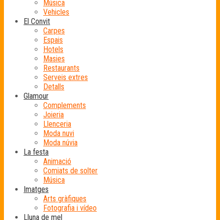
Música
Vehicles
El Convit
Carpes
Espais
Hotels
Masies
Restaurants
Serveis extres
Detalls
Glamour
Complements
Joieria
Llenceria
Moda nuvi
Moda núvia
La festa
Animació
Comiats de solter
Música
Imatges
Arts gràfiques
Fotografia i vídeo
Lluna de mel