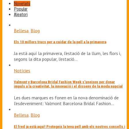
Novetats
Popular
Aleatori
Bellesa
,
Blog
Els 10 millors trucs per a cuidar de la pell a la primavera
Ja està aquí la primavera, l'estació de la llum, les flors i,
segons la dita popular, l'estació…
Notícies
Valmont y Barcelona Bridal Fashion Week s’uneixen per donar
impuls a la creativitat, la innovació i el disseny de la moda nupcial
Les dues marques es fonen en la nova denominació de
l'esdeveniment: Valmont Barcelona Bridal Fashion…
Bellesa
,
Blog
El fred ja està aquí! Protegeix la teva pell amb els nostres consells i