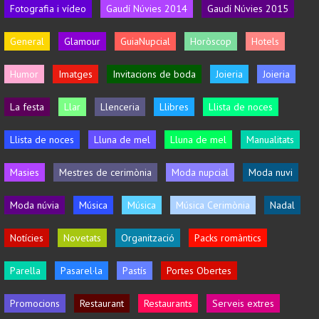
Fotografia i vídeo
Gaudí Núvies 2014
Gaudí Núvies 2015
General
Glamour
GuiaNupcial
Horòscop
Hotels
Humor
Imatges
Invitacions de boda
Joieria
Joieria
La festa
Llar
Llenceria
Llibres
Llista de noces
Llista de noces
Lluna de mel
Lluna de mel
Manualitats
Masies
Mestres de cerimònia
Moda nupcial
Moda nuvi
Moda núvia
Música
Música
Música Cerimònia
Nadal
Notícies
Novetats
Organització
Packs romàntics
Parella
Pasarel·la
Pastís
Portes Obertes
Promocions
Restaurant
Restaurants
Serveis extres