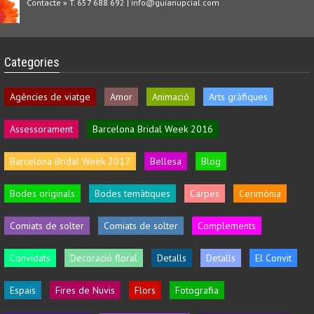
Contacte » T. 657 688 692 | info@guianupcial.com
Categories
Agències de viatge
Amor
Animació
Arts gràfiques
Assessorament
Barcelona Bridal Week 2016
Barcelona Bridal Week 2017
Bellesa
Blog
Bodes originals
Bodes temàtiques
Carpes
Cerimònia
Comiats de solter
Comiats de solter
Complements
Convidats
Decoració floral
Detalls
Detalls
El Convit
Espais
Fires de Nuvis
Flors
Fotografia