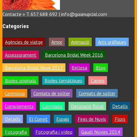
Contacte » T. 657 688 692 | info@guianupcial.com
Categories
Agències de viatge
Amor
Animació
Arts gràfiques
Assessorament
Barcelona Bridal Week 2016
Barcelona Bridal Week 2017
Bellesa
Blog
Bodes originals
Bodes temàtiques
Carpes
Cerimònia
Comiats de solter
Comiats de solter
Complements
Convidats
Decoració floral
Detalls
Detalls
El Convit
Espais
Fires de Nuvis
Flors
Fotografia
Fotografia i vídeo
Gaudí Núvies 2014