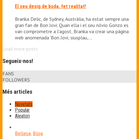
El seu desig de boda, fet realitat!
Branka Delic, de Sydney, Austràlia, ha estat sempre una
gran fan de Bon Jovi. Quan ella i el seu nòvio Gonzo es
van comprometre a l'agost, Branka va crear una pàgina
web anomenada 'Bon Jovi, siusplau,…
Load more posts
Segueix-nos!
FANS
FOLLOWERS
Més articles
Novetats
Popular
Aleatori
Bellesa
,
Blog