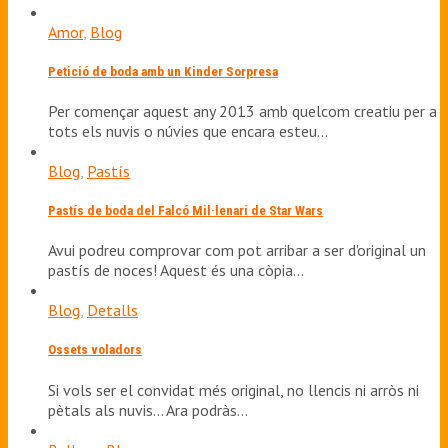
Amor
,
Blog
Petició de boda amb un Kinder Sorpresa
Per començar aquest any 2013 amb quelcom creatiu per a
tots els nuvis o núvies que encara esteu…
Blog
,
Pastís
Pastís de boda del Falcó Mil·lenari de Star Wars
Avui podreu comprovar com pot arribar a ser d'original un
pastís de noces! Aquest és una còpia…
Blog
,
Detalls
Ossets voladors
Si vols ser el convidat més original, no llencis ni arròs ni
pètals als nuvis... Ara podràs…