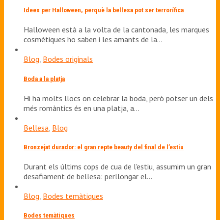
Idees per Halloween, perquè la bellesa pot ser terrorífica
Halloween està a la volta de la cantonada, les marques
cosmètiques ho saben i les amants de la…
Blog
,
Bodes originals
Boda a la platja
Hi ha molts llocs on celebrar la boda, però potser un dels
més romàntics és en una platja, a…
Bellesa
,
Blog
Bronzejat durador: el gran repte beauty del final de l’estiu
Durant els últims cops de cua de l'estiu, assumim un gran
desafiament de bellesa: perllongar el…
Blog
,
Bodes temàtiques
Bodes temàtiques