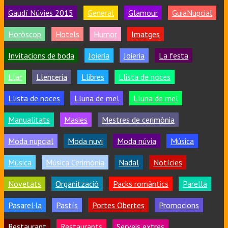
Gaudí Núvies 2015
General
Glamour
GuiaNupcial
Horòscop
Hotels
Humor
Imatges
Invitacions de boda
Joieria
Joieria
La festa
Llar
Llenceria
Llibres
Llista de noces
Llista de noces
Lluna de mel
Lluna de mel
Manualitats
Masies
Mestres de cerimònia
Moda nupcial
Moda nuvi
Moda núvia
Música
Música
Música Cerimònia
Nadal
Notícies
Novetats
Organització
Packs romàntics
Parella
Pasarel·la
Pastís
Portes Obertes
Promocions
Restaurant
Restaurants
Serveis extres