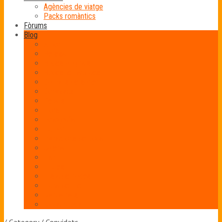
Agències de viatge
Packs romàntics
Fòrums
Blog
Amor
Bellesa
Bodes originals
Bodes temàtiques
Comiats de solter
Convidats
Detalls
Flors
Fotografia
Humor
Invitacions de boda
Joieria
Llar
Llibres
Llista de noces
Lluna de mel
Manualitats
Moda nupcial