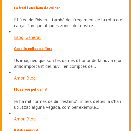
Fa fred i ens hem de cuidar
El fred de l'hivern i també del fregament de la roba o el
calçat fan que algunes zones del nostre…
Blog
,
General
Cadells enlloc de flors
Us imagineu que sou les dames d'honor de la núvia o un
amic important del nuvi i en comptes de…
Amor
,
Blog
I love you pel dematí
Hi ha mil formes de dir 't'estimo' i milers d'elles ja s'han
utilitzat alguna vegada, com per exemple…
Amor
,
Blog
Batalla nupcial