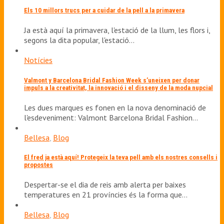
Els 10 millors trucs per a cuidar de la pell a la primavera
Ja està aquí la primavera, l'estació de la llum, les flors i,
segons la dita popular, l'estació…
Notícies
Valmont y Barcelona Bridal Fashion Week s’uneixen per donar
impuls a la creativitat, la innovació i el disseny de la moda nupcial
Les dues marques es fonen en la nova denominació de
l'esdeveniment: Valmont Barcelona Bridal Fashion…
Bellesa
,
Blog
El fred ja està aquí! Protegeix la teva pell amb els nostres consells i
propostes
Despertar-se el dia de reis amb alerta per baixes
temperatures en 21 províncies és la forma que…
Bellesa
,
Blog