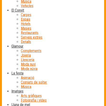
Música
Vehicles
El Convit
Carpes
Espais
Hotels
Masies
Restaurants
Serveis extres
Detalls
Glamour
Complements
Joieria
Llenceria
Moda nuvi
Moda núvia
La festa
Animació
Comiats de solter
Música
Imatges
Arts gràfiques
Fotografia i vídeo
Lluna de mel