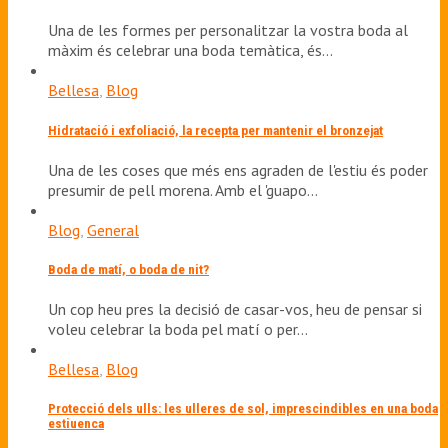
Una de les formes per personalitzar la vostra boda al
màxim és celebrar una boda temàtica, és…
Bellesa
,
Blog
Hidratació i exfoliació, la recepta per mantenir el bronzejat
Una de les coses que més ens agraden de l'estiu és poder
presumir de pell morena. Amb el 'guapo…
Blog
,
General
Boda de matí, o boda de nit?
Un cop heu pres la decisió de casar-vos, heu de pensar si
voleu celebrar la boda pel matí o per…
Bellesa
,
Blog
Protecció dels ulls: les ulleres de sol, imprescindibles en una boda
estiuenca