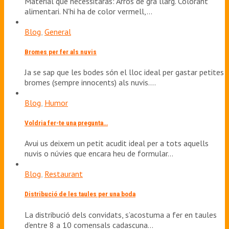
Material que necessitaràs: Arròs de gra llarg. Colorant
alimentari. N'hi ha de color vermell,…
Blog
,
General
Bromes per fer als nuvis
Ja se sap que les bodes són el lloc ideal per gastar petites
bromes (sempre innocents) als nuvis.…
Blog
,
Humor
Voldria fer-te una pregunta…
Avui us deixem un petit acudit ideal per a tots aquells
nuvis o núvies que encara heu de formular…
Blog
,
Restaurant
Distribució de les taules per una boda
La distribució dels convidats, s’acostuma a fer en taules
d’entre 8 a 10 comensals cadascuna…