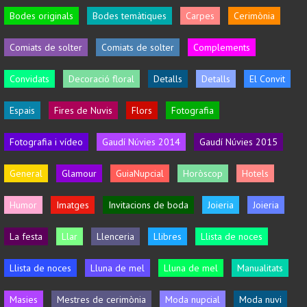
Bodes originals
Bodes temàtiques
Carpes
Cerimònia
Comiats de solter
Comiats de solter
Complements
Convidats
Decoració floral
Detalls
Detalls
El Convit
Espais
Fires de Nuvis
Flors
Fotografia
Fotografia i vídeo
Gaudí Núvies 2014
Gaudí Núvies 2015
General
Glamour
GuiaNupcial
Horòscop
Hotels
Humor
Imatges
Invitacions de boda
Joieria
Joieria
La festa
Llar
Llenceria
Llibres
Llista de noces
Llista de noces
Lluna de mel
Lluna de mel
Manualitats
Masies
Mestres de cerimònia
Moda nupcial
Moda nuvi