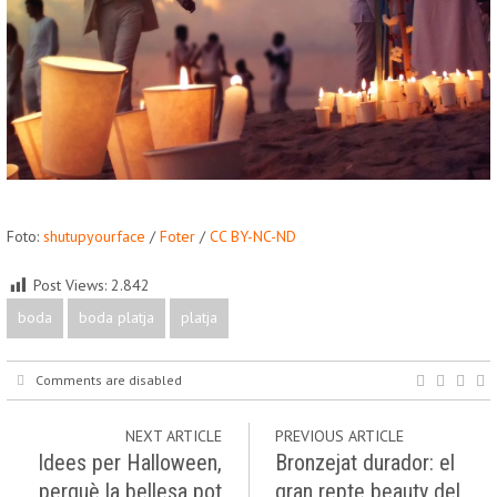
Foto:
shutupyourface
/
Foter
/
CC BY-NC-ND
Post Views:
2.842
boda
boda platja
platja
Comments are disabled
NEXT ARTICLE
PREVIOUS ARTICLE
Idees per Halloween,
Bronzejat durador: el
perquè la bellesa pot
gran repte beauty del