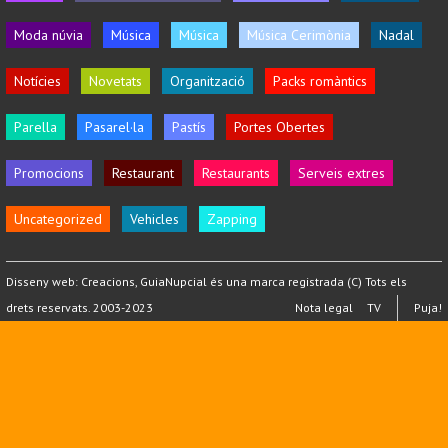
Moda núvia
Música
Música
Música Cerimònia
Nadal
Notícies
Novetats
Organització
Packs romàntics
Parella
Pasarel·la
Pastís
Portes Obertes
Promocions
Restaurant
Restaurants
Serveis extres
Uncategorized
Vehicles
Zapping
Disseny web:
Creacions
, GuiaNupcial és una marca registrada (C) Tots els
drets reservats. 2003-2023
Nota legal
TV
Puja!