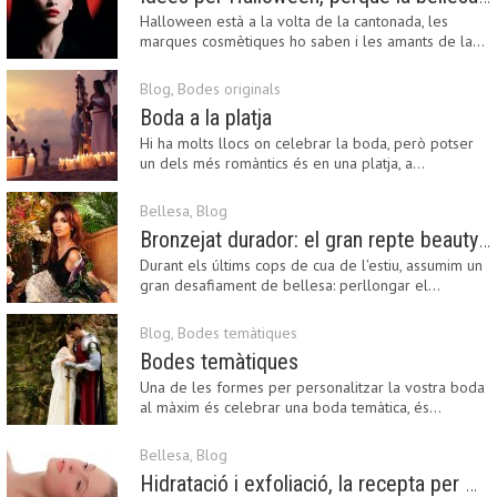
Halloween està a la volta de la cantonada, les
marques cosmètiques ho saben i les amants de la…
Blog
,
Bodes originals
Boda a la platja
Hi ha molts llocs on celebrar la boda, però potser
un dels més romàntics és en una platja, a…
Bellesa
,
Blog
Bronzejat durador: el gran repte beauty del final de l’estiu
Durant els últims cops de cua de l'estiu, assumim un
gran desafiament de bellesa: perllongar el…
Blog
,
Bodes temàtiques
Bodes temàtiques
Una de les formes per personalitzar la vostra boda
al màxim és celebrar una boda temàtica, és…
Bellesa
,
Blog
Hidratació i exfoliació, la recepta per mantenir el bronzejat