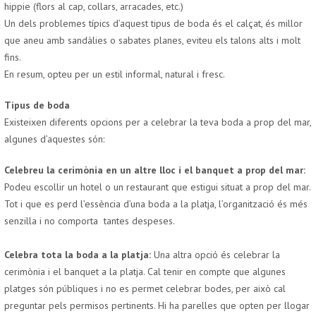
hippie (flors al cap, collars, arracades, etc.)
Un dels problemes típics d’aquest tipus de boda és el calçat, és millor
que aneu amb sandàlies o sabates planes, eviteu els talons alts i molt
fins.
En resum, opteu per un estil informal, natural i fresc.
Tipus de boda
Existeixen diferents opcions per a celebrar la teva boda a prop del mar,
algunes d’aquestes són:
Celebreu la cerimònia en un altre lloc i el banquet a prop del mar:
Podeu escollir un hotel o un restaurant que estigui situat a prop del mar.
Tot i que es perd l’essència d’una boda a la platja, l’organització és més
senzilla i no comporta tantes despeses.
Celebra tota la boda a la platja:
Una altra opció és celebrar la
cerimònia i el banquet a la platja. Cal tenir en compte que algunes
platges són públiques i no es permet celebrar bodes, per això cal
preguntar pels permisos pertinents. Hi ha parelles que opten per llogar