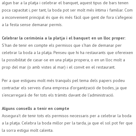
algun bar a la platja i celebrar el banquet, aquest tipus de bars tenen
poca capacitat i, per tant, la boda pot ser molt més íntima i familiar. Com
a inconvenient principal és que és més fàcil que gent de fora s’afegeixi
a la festa sense demanar permís.
Celebrar la cerimònia a la platja i el banquet en un lloc proper:
S’han de tenir en compte els permisos que s’han de demanar per
celebrar la boda a la platja. Penseu que hi ha restaurants que ofereixen
la possibilitat de casar-se en una platja propera, o en un lloc molt a
prop del mar (o amb vistes al mar) i el convit en el restaurant.
Per a que estigueu molt més tranquils pel tema dels papers podeu
contractar els serveis d’una empresa d’organització de bodes, ja que
s’encarregarà de fer tots els tràmits davant de l’administració.
Alguns consells a tenir en compte
Assegura’t de tenir tots els permisos necessaris per a celebrar la boda
a la platja. Celebra la boda millor per la tarda, ja que el sol pot fer que
la sorra estigui molt calenta.