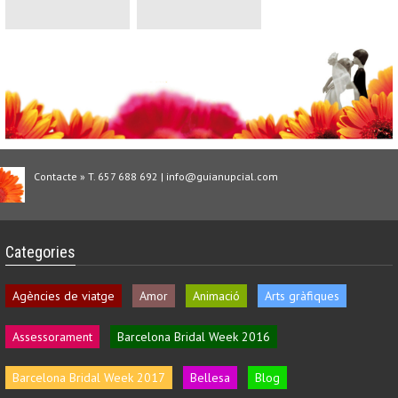
Contacte » T. 657 688 692 | info@guianupcial.com
Categories
Agències de viatge
Amor
Animació
Arts gràfiques
Assessorament
Barcelona Bridal Week 2016
Barcelona Bridal Week 2017
Bellesa
Blog