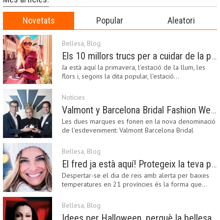
Novetats
Popular
Aleatori
Bellesa
,
Blog
Els 10 millors trucs per a cuidar de la pell a la primavera
Ja està aquí la primavera, l'estació de la llum, les
flors i, segons la dita popular, l'estació…
Notícies
Valmont y Barcelona Bridal Fashion Week s’uneixen per donar impuls a la creativitat, la innovació i el disseny de la moda nupcial
Les dues marques es fonen en la nova denominació
de l'esdeveniment: Valmont Barcelona Bridal
Fashion…
Bellesa
,
Blog
El fred ja està aquí! Protegeix la teva pell amb els nostres consells i propostes
Despertar-se el dia de reis amb alerta per baixes
temperatures en 21 províncies és la forma que…
Bellesa
,
Blog
Idees per Halloween, perquè la bellesa pot ser terrorífica