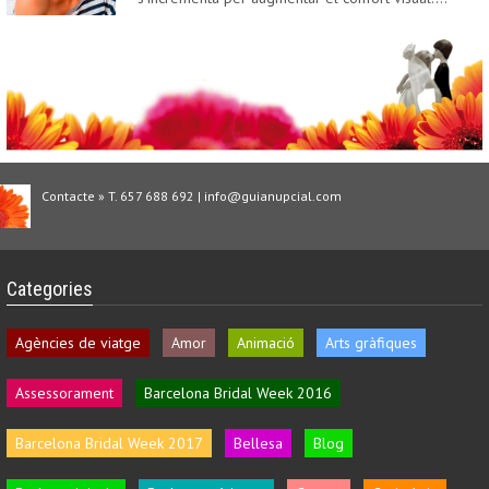
Contacte » T. 657 688 692 | info@guianupcial.com
Categories
Agències de viatge
Amor
Animació
Arts gràfiques
Assessorament
Barcelona Bridal Week 2016
Barcelona Bridal Week 2017
Bellesa
Blog