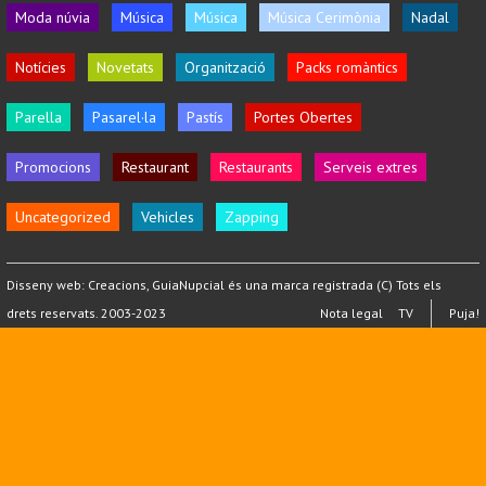
Moda núvia
Música
Música
Música Cerimònia
Nadal
Notícies
Novetats
Organització
Packs romàntics
Parella
Pasarel·la
Pastís
Portes Obertes
Promocions
Restaurant
Restaurants
Serveis extres
Uncategorized
Vehicles
Zapping
Disseny web:
Creacions
, GuiaNupcial és una marca registrada (C) Tots els
drets reservats. 2003-2023
Nota legal
TV
Puja!