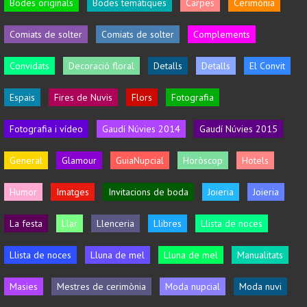
Bodes originals
Bodes temàtiques
Carpes
Cerimònia
Comiats de solter
Comiats de solter
Complements
Convidats
Decoració floral
Detalls
Detalls
El Convit
Espais
Fires de Nuvis
Flors
Fotografia
Fotografia i vídeo
Gaudí Núvies 2014
Gaudí Núvies 2015
General
Glamour
GuiaNupcial
Horòscop
Hotels
Humor
Imatges
Invitacions de boda
Joieria
Joieria
La festa
Llar
Llenceria
Llibres
Llista de noces
Llista de noces
Lluna de mel
Lluna de mel
Manualitats
Masies
Mestres de cerimònia
Moda nupcial
Moda nuvi