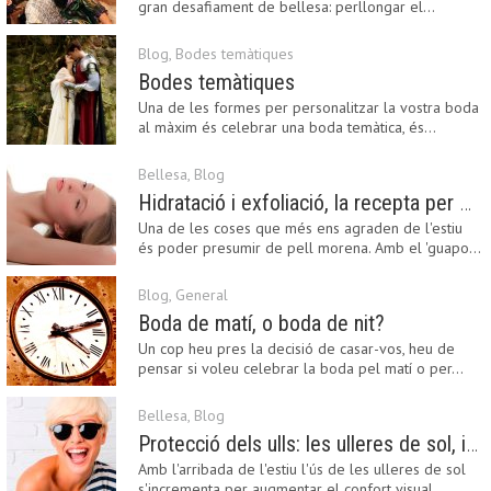
gran desafiament de bellesa: perllongar el…
Blog
,
Bodes temàtiques
Bodes temàtiques
Una de les formes per personalitzar la vostra boda
al màxim és celebrar una boda temàtica, és…
Bellesa
,
Blog
Hidratació i exfoliació, la recepta per mantenir el bronzejat
Una de les coses que més ens agraden de l'estiu
és poder presumir de pell morena. Amb el 'guapo…
Blog
,
General
Boda de matí, o boda de nit?
Un cop heu pres la decisió de casar-vos, heu de
pensar si voleu celebrar la boda pel matí o per…
Bellesa
,
Blog
Protecció dels ulls: les ulleres de sol, imprescindibles en una boda estiuenca
Amb l'arribada de l'estiu l'ús de les ulleres de sol
s'incrementa per augmentar el confort visual.…