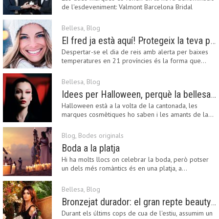
de l'esdeveniment: Valmont Barcelona Bridal
Fashion…
Bellesa
,
Blog
El fred ja està aquí! Protegeix la teva pell amb els nostres consells i propostes
Despertar-se el dia de reis amb alerta per baixes
temperatures en 21 províncies és la forma que…
Bellesa
,
Blog
Idees per Halloween, perquè la bellesa pot ser terrorífica
Halloween està a la volta de la cantonada, les
marques cosmètiques ho saben i les amants de la…
Blog
,
Bodes originals
Boda a la platja
Hi ha molts llocs on celebrar la boda, però potser
un dels més romàntics és en una platja, a…
Bellesa
,
Blog
Bronzejat durador: el gran repte beauty del final de l’estiu
Durant els últims cops de cua de l'estiu, assumim un