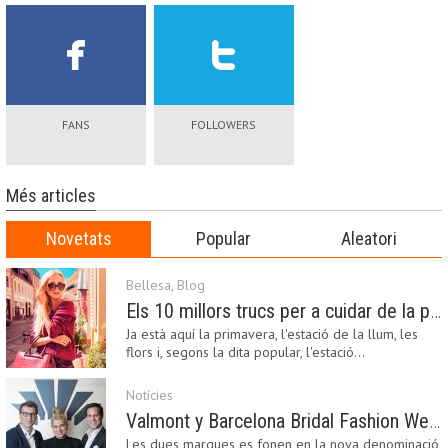
FANS
FOLLOWERS
Més articles
Novetats
Popular
Aleatori
Bellesa
,
Blog
Els 10 millors trucs per a cuidar de la pell a la primavera
Ja està aquí la primavera, l'estació de la llum, les
flors i, segons la dita popular, l'estació…
Notícies
Valmont y Barcelona Bridal Fashion Week s’uneixen per donar impuls a la creativitat, la innovació i el disseny de la moda nupcial
Les dues marques es fonen en la nova denominació