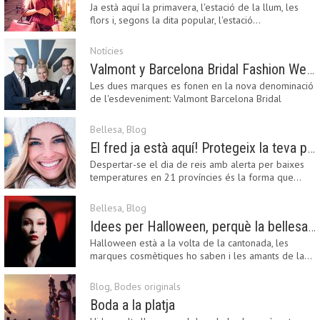
Ja està aquí la primavera, l'estació de la llum, les
flors i, segons la dita popular, l'estació…
Notícies
Valmont y Barcelona Bridal Fashion Week s’uneixen per donar impuls a la creativitat, la innovació i el disseny de la moda nupcial
Les dues marques es fonen en la nova denominació
de l'esdeveniment: Valmont Barcelona Bridal
Fashion…
Bellesa
,
Blog
El fred ja està aquí! Protegeix la teva pell amb els nostres consells i propostes
Despertar-se el dia de reis amb alerta per baixes
temperatures en 21 províncies és la forma que…
Bellesa
,
Blog
Idees per Halloween, perquè la bellesa pot ser terrorífica
Halloween està a la volta de la cantonada, les
marques cosmètiques ho saben i les amants de la…
Blog
,
Bodes originals
Boda a la platja