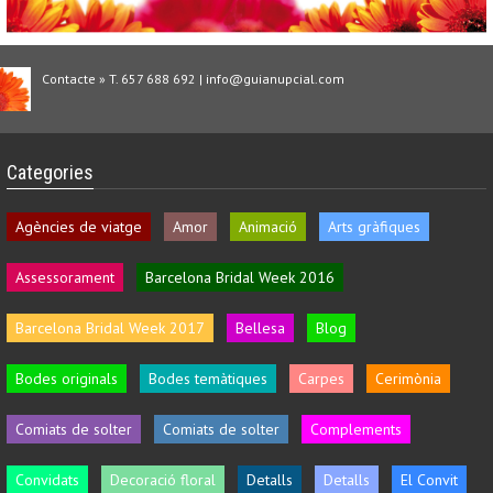
Contacte » T. 657 688 692 | info@guianupcial.com
Categories
Agències de viatge
Amor
Animació
Arts gràfiques
Assessorament
Barcelona Bridal Week 2016
Barcelona Bridal Week 2017
Bellesa
Blog
Bodes originals
Bodes temàtiques
Carpes
Cerimònia
Comiats de solter
Comiats de solter
Complements
Convidats
Decoració floral
Detalls
Detalls
El Convit