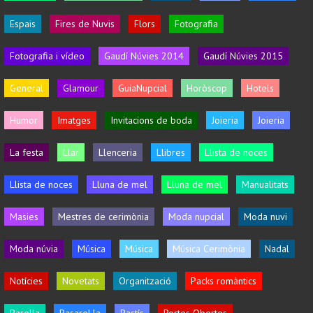
Espais
Fires de Nuvis
Flors
Fotografia
Fotografia i vídeo
Gaudí Núvies 2014
Gaudí Núvies 2015
General
Glamour
GuiaNupcial
Horòscop
Hotels
Humor
Imatges
Invitacions de boda
Joieria
Joieria
La festa
Llar
Llenceria
Llibres
Llista de noces
Llista de noces
Lluna de mel
Lluna de mel
Manualitats
Masies
Mestres de cerimònia
Moda nupcial
Moda nuvi
Moda núvia
Música
Música
Música Cerimònia
Nadal
Notícies
Novetats
Organització
Packs romàntics
Parella
Pasarel·la
Pastís
Portes Obertes