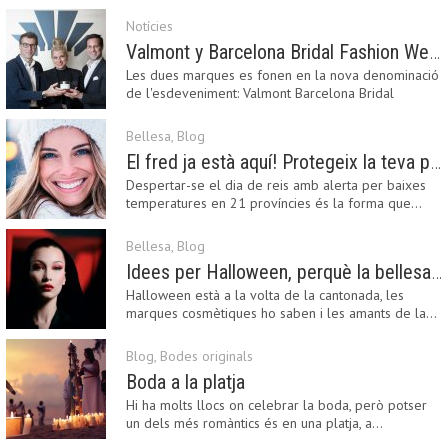
Notícies
Valmont y Barcelona Bridal Fashion Week s’uneixen per donar impuls a la creativitat, la innovació i el disseny de la moda nupcial
Les dues marques es fonen en la nova denominació
de l'esdeveniment: Valmont Barcelona Bridal
Fashion…
Bellesa
,
Blog
El fred ja està aquí! Protegeix la teva pell amb els nostres consells i propostes
Despertar-se el dia de reis amb alerta per baixes
temperatures en 21 províncies és la forma que…
Bellesa
,
Blog
Idees per Halloween, perquè la bellesa pot ser terrorífica
Halloween està a la volta de la cantonada, les
marques cosmètiques ho saben i les amants de la…
Blog
,
Bodes originals
Boda a la platja
Hi ha molts llocs on celebrar la boda, però potser
un dels més romàntics és en una platja, a…