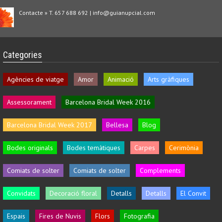
Contacte » T. 657 688 692 | info@guianupcial.com
Categories
Agències de viatge
Amor
Animació
Arts gràfiques
Assessorament
Barcelona Bridal Week 2016
Barcelona Bridal Week 2017
Bellesa
Blog
Bodes originals
Bodes temàtiques
Carpes
Cerimònia
Comiats de solter
Comiats de solter
Complements
Convidats
Decoració floral
Detalls
Detalls
El Convit
Espais
Fires de Nuvis
Flors
Fotografia