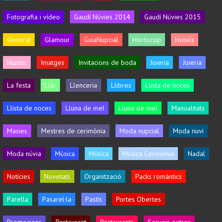
Fotografia i vídeo
Gaudí Núvies 2014
Gaudí Núvies 2015
General
Glamour
GuiaNupcial
Horòscop
Hotels
Humor
Imatges
Invitacions de boda
Joieria
Joieria
La festa
Llar
Llenceria
Llibres
Llista de noces
Llista de noces
Lluna de mel
Lluna de mel
Manualitats
Masies
Mestres de cerimònia
Moda nupcial
Moda nuvi
Moda núvia
Música
Música
Música Cerimònia
Nadal
Notícies
Novetats
Organització
Packs romàntics
Parella
Pasarel·la
Pastís
Portes Obertes