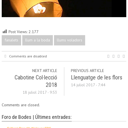
Post Views:
2.177
fanalets
llum a la boda
llums voladors
Comments are disabled
NEXT ARTICLE
PREVIOUS ARTICLE
Cabotine Col·lecció
Llenguatge de les flors
2018
14 juliol 2017 - 7:44
18 juliol 2017 - 9:53
Comments are closed.
Foro de Bodes | Últimes entrades: