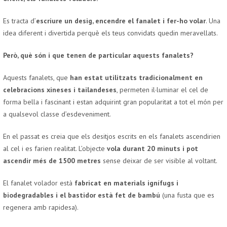
Es tracta d’
escriure un desig, encendre el fanalet i fer-ho volar
. Una
idea diferent i divertida perquè els teus convidats quedin meravellats.
Però, què són i que tenen de particular aquests fanalets?
Aquests fanalets, que
han estat utilitzats tradicionalment en
celebracions xineses i tailandeses
, permeten il·luminar el cel de
forma bella i fascinant i estan adquirint gran popularitat a tot el món per
a qualsevol classe d’esdeveniment.
En el passat es creia que els desitjos escrits en els fanalets ascendirien
al cel i es farien realitat. L’objecte
vola durant 20 minuts i pot
ascendir més de 1500 metres
sense deixar de ser visible al voltant.
El fanalet volador està
fabricat en materials ignífugs i
biodegradables i el bastidor està fet de bambú
(una fusta que es
regenera amb rapidesa).