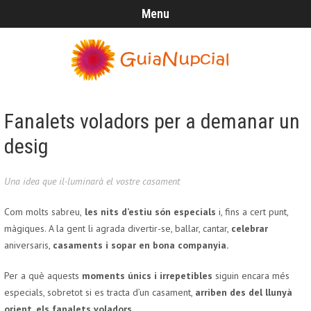
Menu
Fanalets voladors per a demanar un
desig
Una idea que il·luminarà el vostre casament
Com molts sabreu,
les nits d’estiu són especials
i, fins a cert punt,
màgiques. A la gent li agrada divertir-se, ballar, cantar,
celebrar
aniversaris,
casaments i sopar en bona companyia.
Per a què aquests
moments únics i irrepetibles
siguin encara més
especials, sobretot si es tracta d’un casament,
arriben des del llunyà
orient, els fanalets voladors.