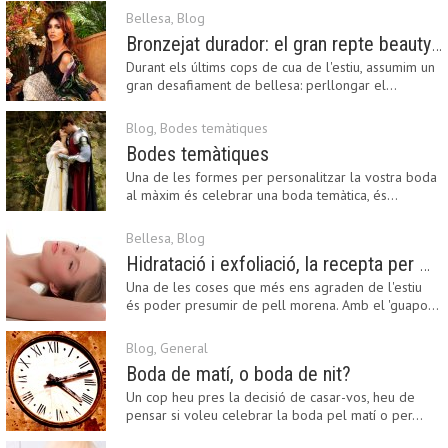
Bellesa
,
Blog
Bronzejat durador: el gran repte beauty del final de l’estiu
Durant els últims cops de cua de l'estiu, assumim un
gran desafiament de bellesa: perllongar el…
Blog
,
Bodes temàtiques
Bodes temàtiques
Una de les formes per personalitzar la vostra boda
al màxim és celebrar una boda temàtica, és…
Bellesa
,
Blog
Hidratació i exfoliació, la recepta per mantenir el bronzejat
Una de les coses que més ens agraden de l'estiu
és poder presumir de pell morena. Amb el 'guapo…
Blog
,
General
Boda de matí, o boda de nit?
Un cop heu pres la decisió de casar-vos, heu de
pensar si voleu celebrar la boda pel matí o per…