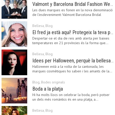
Valmont y Barcelona Bridal Fashion Week s’uneixen per donar impuls a la creativitat, la innovació i el disseny de la moda nupcial
Les dues marques es fonen en la nova denominació
de l'esdeveniment: Valmont Barcelona Bridal
Fashion…
Bellesa
,
Blog
El fred ja està aquí! Protegeix la teva pell amb els nostres consells i propostes
Despertar-se el dia de reis amb alerta per baixes
temperatures en 21 províncies és la forma que…
Bellesa
,
Blog
Idees per Halloween, perquè la bellesa pot ser terrorífica
Halloween està a la volta de la cantonada, les
marques cosmètiques ho saben i les amants de la…
Blog
,
Bodes originals
Boda a la platja
Hi ha molts llocs on celebrar la boda, però potser
un dels més romàntics és en una platja, a…
Bellesa
,
Blog