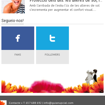
Protecció dels ulls: les ulleres de sol, imprescindibles en una boda estiuenca
Amb l'arribada de l'estiu l'ús de les ulleres de sol
s'incrementa per augmentar el confort visual.…
Segueix-nos!
FANS
FOLLOWERS
Contacte » T. 657 688 692 | info@guianupcial.com