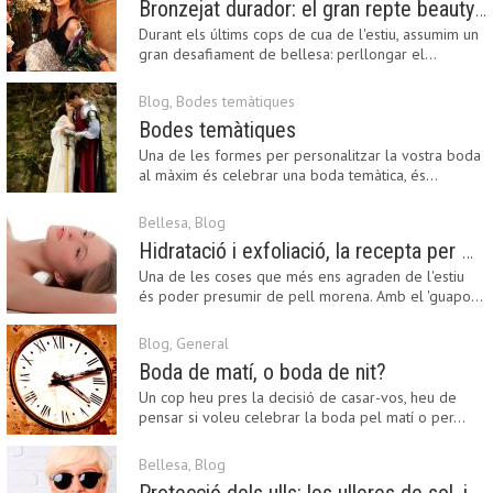
Bronzejat durador: el gran repte beauty del final de l’estiu
Durant els últims cops de cua de l'estiu, assumim un
gran desafiament de bellesa: perllongar el…
Blog
,
Bodes temàtiques
Bodes temàtiques
Una de les formes per personalitzar la vostra boda
al màxim és celebrar una boda temàtica, és…
Bellesa
,
Blog
Hidratació i exfoliació, la recepta per mantenir el bronzejat
Una de les coses que més ens agraden de l'estiu
és poder presumir de pell morena. Amb el 'guapo…
Blog
,
General
Boda de matí, o boda de nit?
Un cop heu pres la decisió de casar-vos, heu de
pensar si voleu celebrar la boda pel matí o per…
Bellesa
,
Blog