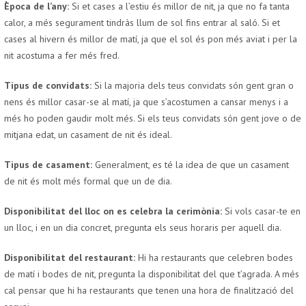
Època de l’any:
Si et cases a l’estiu és millor de nit, ja que no fa tanta
calor, a més segurament tindràs llum de sol fins entrar al saló. Si et
cases al hivern és millor de matí, ja que el sol és pon més aviat i per la
nit acostuma a fer més fred.
Tipus de convidats:
Si la majoria dels teus convidats són gent gran o
nens és millor casar-se al matí, ja que s’acostumen a cansar menys i a
més ho poden gaudir molt més. Si els teus convidats són gent jove o de
mitjana edat, un casament de nit és ideal.
Tipus de casament:
Generalment, es té la idea de que un casament
de nit és molt més formal que un de dia.
Disponibilitat del lloc on es celebra la cerimònia:
Si vols casar-te en
un lloc, i en un dia concret, pregunta els seus horaris per aquell dia.
Disponibilitat del restaurant:
Hi ha restaurants que celebren bodes
de matí i bodes de nit, pregunta la disponibilitat del que t’agrada. A més
cal pensar que hi ha restaurants que tenen una hora de finalització del