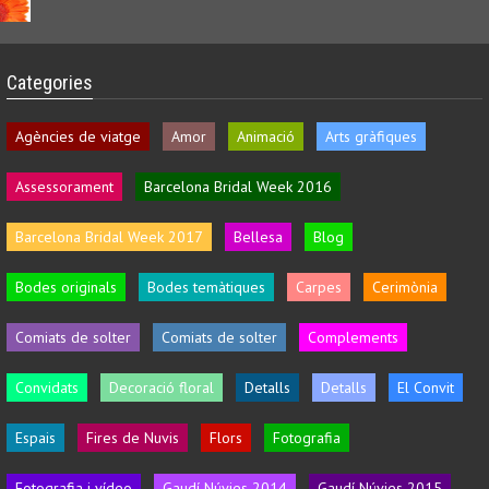
Categories
Agències de viatge
Amor
Animació
Arts gràfiques
Assessorament
Barcelona Bridal Week 2016
Barcelona Bridal Week 2017
Bellesa
Blog
Bodes originals
Bodes temàtiques
Carpes
Cerimònia
Comiats de solter
Comiats de solter
Complements
Convidats
Decoració floral
Detalls
Detalls
El Convit
Espais
Fires de Nuvis
Flors
Fotografia
Fotografia i vídeo
Gaudí Núvies 2014
Gaudí Núvies 2015