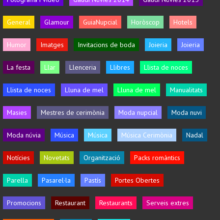
General
Glamour
GuiaNupcial
Horòscop
Hotels
Humor
Imatges
Invitacions de boda
Joieria
Joieria
La festa
Llar
Llenceria
Llibres
Llista de noces
Llista de noces
Lluna de mel
Lluna de mel
Manualitats
Masies
Mestres de cerimònia
Moda nupcial
Moda nuvi
Moda núvia
Música
Música
Música Cerimònia
Nadal
Notícies
Novetats
Organització
Packs romàntics
Parella
Pasarel·la
Pastís
Portes Obertes
Promocions
Restaurant
Restaurants
Serveis extres