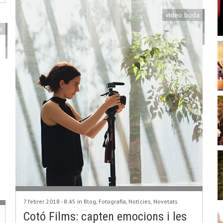
video boda
s
7 febrer 2018 - 8:45 in
Blog
,
Fotografia
,
Notícies
,
Novetats
Cotó Films: capten emocions i les