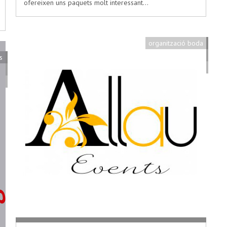
ofereixen uns paquets molt interessant…
organització boda
s