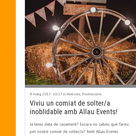
9 maig 2017 - 10:17 in
Notícies
,
Promocions
Viviu un comiat de solter/a
inoblidable amb Allau Events!
Ja teniu data de casament? Encara no sabeu què fareu
pel vostre comiat de solter/a? Amb Allau Events