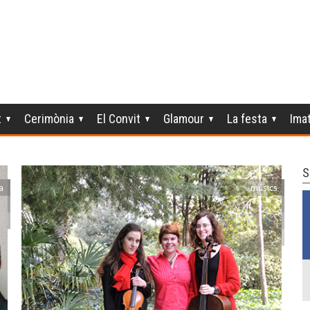
t
Cerimònia
El Convit
Glamour
La festa
Ima
S
a
músics