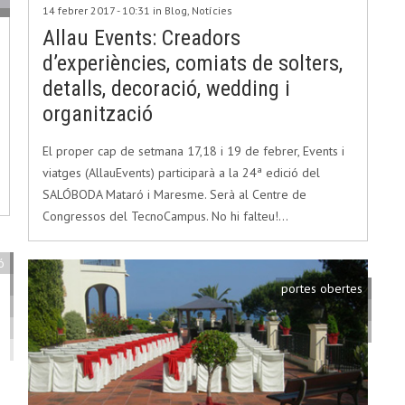
14 febrer 2017 - 10:31 in
Blog
,
Notícies
Allau Events: Creadors
d’experiències, comiats de solters,
detalls, decoració, wedding i
organització
El proper cap de setmana 17,18 i 19 de febrer, Events i
viatges (AllauEvents) participarà a la 24ª edició del
SALÓBODA Mataró i Maresme. Serà al Centre de
Congressos del TecnoCampus. No hi falteu!…
ó
portes obertes