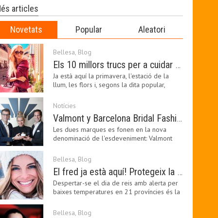
és articles
Novetats
Popular
Aleatori
Bellesa
,
Blog
Els 10 millors trucs per a cuidar de la pell a la primavera
Ja està aquí la primavera, l'estació de la
llum, les flors i, segons la dita popular,
l'estació…
Notícies
Valmont y Barcelona Bridal Fashion Week s’uneixen per donar impuls a la creativitat, la innovació i el disseny de la moda nupcial
Les dues marques es fonen en la nova
denominació de l'esdeveniment: Valmont
Barcelona Bridal Fashion…
Bellesa
,
Blog
El fred ja està aquí! Protegeix la teva pell amb els nostres consells i propostes
Despertar-se el dia de reis amb alerta per
baixes temperatures en 21 províncies és la
forma que…
Bellesa
,
Blog