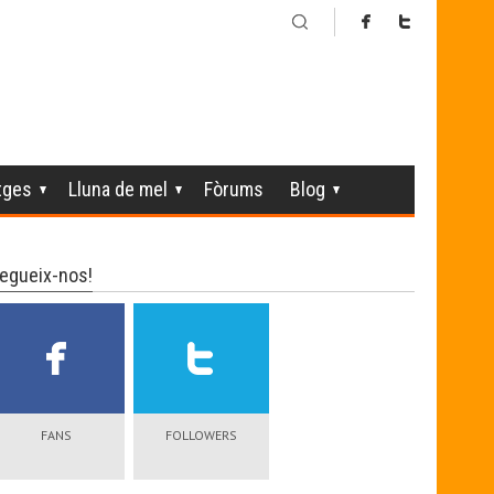
tges
Lluna de mel
Fòrums
Blog
egueix-nos!
FANS
FOLLOWERS