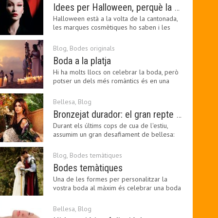
Idees per Halloween, perquè la bellesa pot ser terrorífica
Halloween està a la volta de la cantonada,
les marques cosmètiques ho saben i les
amants de la…
Blog
,
Bodes originals
Boda a la platja
Hi ha molts llocs on celebrar la boda, però
potser un dels més romàntics és en una
platja, a…
Bellesa
,
Blog
Bronzejat durador: el gran repte beauty del final de l’estiu
Durant els últims cops de cua de l'estiu,
assumim un gran desafiament de bellesa:
perllongar el…
Blog
,
Bodes temàtiques
Bodes temàtiques
Una de les formes per personalitzar la
vostra boda al màxim és celebrar una boda
temàtica, és…
Bellesa
,
Blog