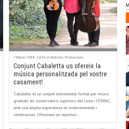
M
7 febrer 2018 - 10:56 in
Notícies
,
Promocions
Conjunt Cabaletta us ofereix la
música personalitzada pel vostre
casament!
'Cabaletta' és un conjunt instrumental format per músics
graduats als conservatoris superiors del Liceu i l'ESMuC,
amb una àmplia experiència en esdeveniments i
celebracions. Ofereixen un repertori…