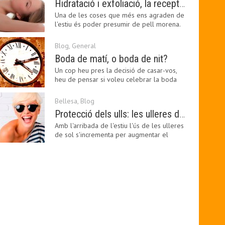
Hidratació i exfoliació, la recepta per mantenir el bronzejat
Una de les coses que més ens agraden de
l'estiu és poder presumir de pell morena.
Amb el 'guapo…
Blog
,
General
Boda de matí, o boda de nit?
Un cop heu pres la decisió de casar-vos,
heu de pensar si voleu celebrar la boda
pel matí o per…
Bellesa
,
Blog
Protecció dels ulls: les ulleres de sol, imprescindibles en una boda estiuenca
Amb l'arribada de l'estiu l'ús de les ulleres
de sol s'incrementa per augmentar el
confort visual.…