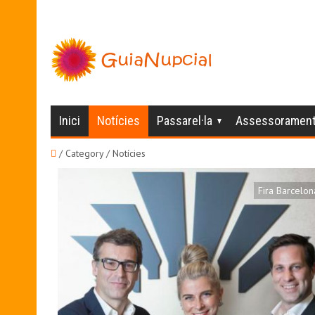
Inici
Notícies
Passarel·la
Assessoramen
/ Category / Notícies
Fira Barcelon