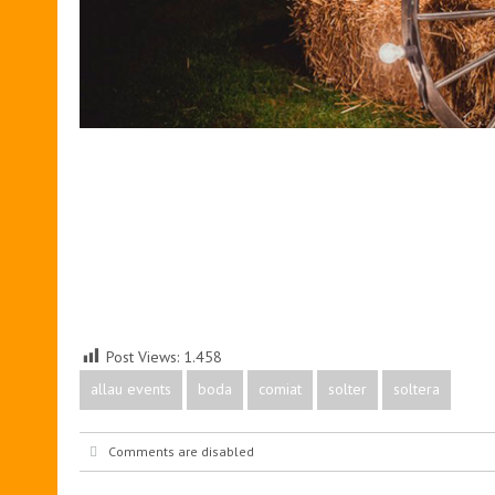
Post Views:
1.458
allau events
boda
comiat
solter
soltera
Comments are disabled