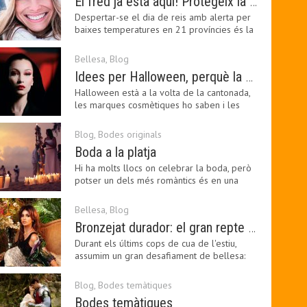
El fred ja està aquí! Protegeix la teva pell amb els nostres consells i propostes
Despertar-se el dia de reis amb alerta per
baixes temperatures en 21 províncies és la
forma que…
Bellesa
,
Blog
Idees per Halloween, perquè la bellesa pot ser terrorífica
Halloween està a la volta de la cantonada,
les marques cosmètiques ho saben i les
amants de la…
Blog
,
Bodes originals
Boda a la platja
Hi ha molts llocs on celebrar la boda, però
potser un dels més romàntics és en una
platja, a…
Bellesa
,
Blog
Bronzejat durador: el gran repte beauty del final de l’estiu
Durant els últims cops de cua de l'estiu,
assumim un gran desafiament de bellesa:
perllongar el…
Blog
,
Bodes temàtiques
Bodes temàtiques