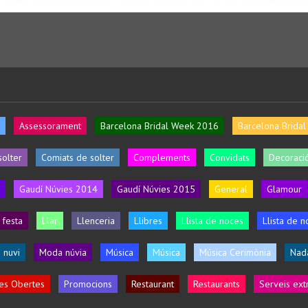
Assessorament
Barcelona Bridal Week 2016
Barcelona Brida
solter
Comiats de solter
Complements
Convidats
Decoració
Gaudí Núvies 2014
Gaudí Núvies 2015
General
Glamour
 festa
Llar
Llenceria
Llibres
Llista de noces
Llista de n
 nuvi
Moda núvia
Música
Música
Música Cerimònia
Nad
es Obertes
Promocions
Restaurant
Restaurants
Serveis ext