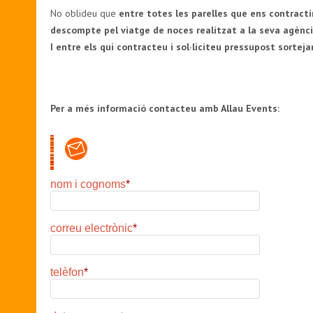
No oblideu que
entre totes les parelles que
ens contracti
descompte pel viatge de noces realitzat a la seva agènci
I entre els qui contracteu i sol·liciteu pressupost sortej
Per a més informació contacteu amb Allau Events:
nom i cognoms
*
correu electrònic
*
telèfon
*