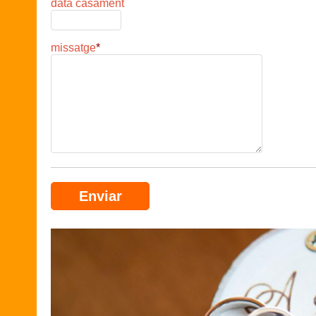
data casament
missatge
*