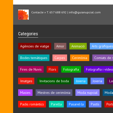
Contacte » T. 657 688 692 | info@guianupcial.com
Categories
Agències de viatge
Amor
Animació
Arts gràfiques
Bodes temàtiques
Carpes
Cerimònia
Comiats de 
Fires de Nuvis
Flors
Fotografia
Fotografia i vídeo
Imatges
Invitacions de boda
Joieria
Joieria
La
Masies
Mestres de cerimònia
Moda nupcial
Moda
Packs romàntics
Parella
Pasarel·la
Pastís
Port