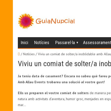
Inici
Notícies
Passarel·la
Assessoramen
/ Notícies /
Viviu un comiat de solter/a inoblidable amb Allau
Viviu un comiat de solter/a ino
Ja teniu data de casament? Encara no sabeu què fareu pe
Amb Allau Events trobareu una solució al vostre gust!
Ells us preparen el vostre comiat de solters
de manera pers
natura amb activitats d’aventura, humor groc, menjades en espa
mar…