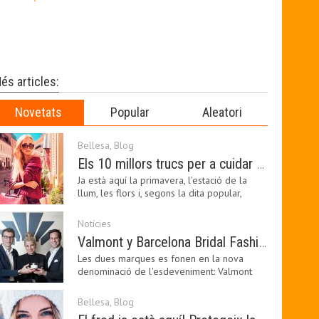
és articles:
Novetats
Popular
Aleatori
Bellesa
,
Blog
Els 10 millors trucs per a cuidar de la pell a la primavera
Ja està aquí la primavera, l'estació de la
llum, les flors i, segons la dita popular,
l'estació…
Notícies
Valmont y Barcelona Bridal Fashion Week s’uneixen per donar impuls a la creativitat, la innovació i el disseny de la moda nupcial
Les dues marques es fonen en la nova
denominació de l'esdeveniment: Valmont
Barcelona Bridal Fashion…
Bellesa
,
Blog