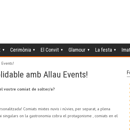
t
Cerimònia
El Convit
Glamour
La festa
Ima
 Events!
blidable amb Allau Events!
F
l vostre comiat de solter/a?
onalitzada! Comiats mixtes nuvis i núvies, per separat, a plena
i singulars on la gastronomia cobra el protagonisme , comiats en el