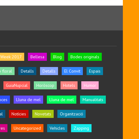
l Week 2017
Bellesa
Blog
Bodes originals
 floral
Detalls
Detalls
El Convit
Espais
GuiaNupcial
Horòscop
Hotels
Humor
oces
Lluna de mel
Lluna de mel
Manualitats
al
Notícies
Novetats
Organització
res
Uncategorized
Vehicles
Zapping