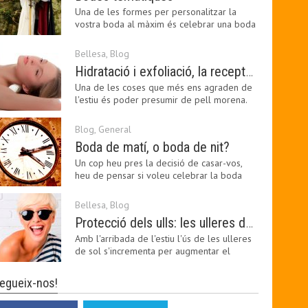
Una de les formes per personalitzar la
vostra boda al màxim és celebrar una boda
temàtica, és…
Bellesa
,
Blog
Hidratació i exfoliació, la recepta per mantenir el bronzejat
Una de les coses que més ens agraden de
l'estiu és poder presumir de pell morena.
Amb el 'guapo…
Blog
,
General
Boda de matí, o boda de nit?
Un cop heu pres la decisió de casar-vos,
heu de pensar si voleu celebrar la boda
pel matí o per…
Bellesa
,
Blog
Protecció dels ulls: les ulleres de sol, imprescindibles en una boda estiuenca
Amb l'arribada de l'estiu l'ús de les ulleres
de sol s'incrementa per augmentar el
confort visual.…
egueix-nos!