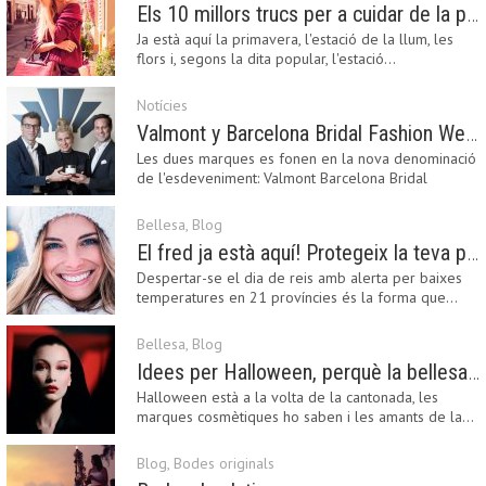
Els 10 millors trucs per a cuidar de la pell a la primavera
Ja està aquí la primavera, l'estació de la llum, les
flors i, segons la dita popular, l'estació…
Notícies
Valmont y Barcelona Bridal Fashion Week s’uneixen per donar impuls a la creativitat, la innovació i el disseny de la moda nupcial
Les dues marques es fonen en la nova denominació
de l'esdeveniment: Valmont Barcelona Bridal
Fashion…
Bellesa
,
Blog
El fred ja està aquí! Protegeix la teva pell amb els nostres consells i propostes
Despertar-se el dia de reis amb alerta per baixes
temperatures en 21 províncies és la forma que…
Bellesa
,
Blog
Idees per Halloween, perquè la bellesa pot ser terrorífica
Halloween està a la volta de la cantonada, les
marques cosmètiques ho saben i les amants de la…
Blog
,
Bodes originals