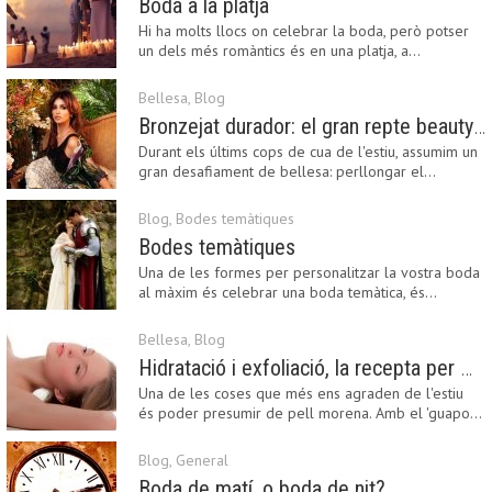
Boda a la platja
Hi ha molts llocs on celebrar la boda, però potser
un dels més romàntics és en una platja, a…
Bellesa
,
Blog
Bronzejat durador: el gran repte beauty del final de l’estiu
Durant els últims cops de cua de l'estiu, assumim un
gran desafiament de bellesa: perllongar el…
Blog
,
Bodes temàtiques
Bodes temàtiques
Una de les formes per personalitzar la vostra boda
al màxim és celebrar una boda temàtica, és…
Bellesa
,
Blog
Hidratació i exfoliació, la recepta per mantenir el bronzejat
Una de les coses que més ens agraden de l'estiu
és poder presumir de pell morena. Amb el 'guapo…
Blog
,
General
Boda de matí, o boda de nit?