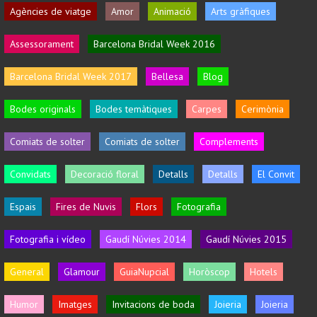
Agències de viatge
Amor
Animació
Arts gràfiques
Assessorament
Barcelona Bridal Week 2016
Barcelona Bridal Week 2017
Bellesa
Blog
Bodes originals
Bodes temàtiques
Carpes
Cerimònia
Comiats de solter
Comiats de solter
Complements
Convidats
Decoració floral
Detalls
Detalls
El Convit
Espais
Fires de Nuvis
Flors
Fotografia
Fotografia i vídeo
Gaudí Núvies 2014
Gaudí Núvies 2015
General
Glamour
GuiaNupcial
Horòscop
Hotels
Humor
Imatges
Invitacions de boda
Joieria
Joieria