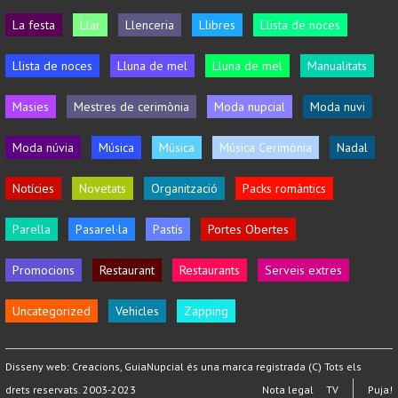
La festa
Llar
Llenceria
Llibres
Llista de noces
Llista de noces
Lluna de mel
Lluna de mel
Manualitats
Masies
Mestres de cerimònia
Moda nupcial
Moda nuvi
Moda núvia
Música
Música
Música Cerimònia
Nadal
Notícies
Novetats
Organització
Packs romàntics
Parella
Pasarel·la
Pastís
Portes Obertes
Promocions
Restaurant
Restaurants
Serveis extres
Uncategorized
Vehicles
Zapping
Disseny web:
Creacions
, GuiaNupcial és una marca registrada (C) Tots els
drets reservats. 2003-2023
Nota legal
TV
Puja!