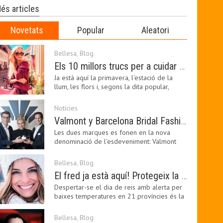
és articles
Novetats
Popular
Aleatori
Bellesa
,
Blog
Els 10 millors trucs per a cuidar de la pell a la primavera
Ja està aquí la primavera, l'estació de la
llum, les flors i, segons la dita popular,
l'estació…
Notícies
Valmont y Barcelona Bridal Fashion Week s’uneixen per donar impuls a la creativitat, la innovació i el disseny de la moda nupcial
Les dues marques es fonen en la nova
denominació de l'esdeveniment: Valmont
Barcelona Bridal Fashion…
Bellesa
,
Blog
El fred ja està aquí! Protegeix la teva pell amb els nostres consells i propostes
Despertar-se el dia de reis amb alerta per
baixes temperatures en 21 províncies és la
forma que…
Bellesa
,
Blog