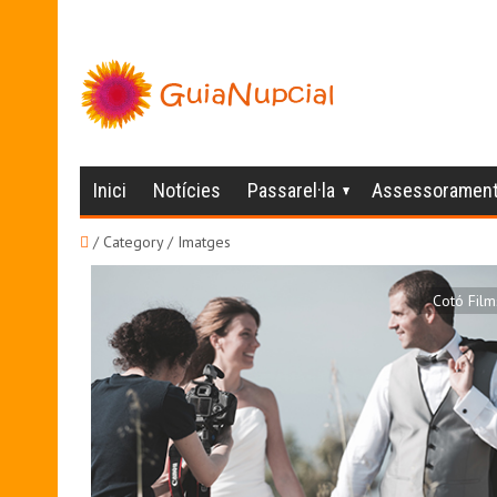
Inici
Notícies
Passarel·la
Assessoramen
/ Category / Imatges
Cotó Film