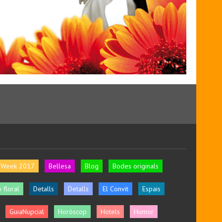
l Week 2017
Bellesa
Blog
Bodes originals
 floral
Detalls
Detalls
El Convit
Espais
GuiaNupcial
Horòscop
Hotels
Humor