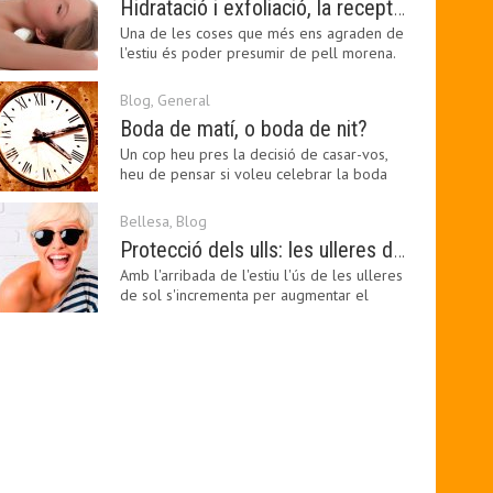
Hidratació i exfoliació, la recepta per mantenir el bronzejat
Una de les coses que més ens agraden de
l'estiu és poder presumir de pell morena.
Amb el 'guapo…
Blog
,
General
Boda de matí, o boda de nit?
Un cop heu pres la decisió de casar-vos,
heu de pensar si voleu celebrar la boda
pel matí o per…
Bellesa
,
Blog
Protecció dels ulls: les ulleres de sol, imprescindibles en una boda estiuenca
Amb l'arribada de l'estiu l'ús de les ulleres
de sol s'incrementa per augmentar el
confort visual.…