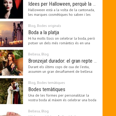
Idees per Halloween, perquè la bellesa pot ser terrorífica
Halloween està a la volta de la cantonada,
les marques cosmètiques ho saben i les
amants de la…
Blog
,
Bodes originals
Boda a la platja
Hi ha molts llocs on celebrar la boda, però
potser un dels més romàntics és en una
platja, a…
Bellesa
,
Blog
Bronzejat durador: el gran repte beauty del final de l’estiu
Durant els últims cops de cua de l'estiu,
assumim un gran desafiament de bellesa:
perllongar el…
Blog
,
Bodes temàtiques
Bodes temàtiques
Una de les formes per personalitzar la
vostra boda al màxim és celebrar una boda
temàtica, és…
Bellesa
,
Blog