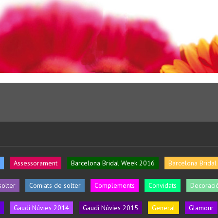
Assessorament
Barcelona Bridal Week 2016
Barcelona Brida
solter
Comiats de solter
Complements
Convidats
Decoració
Gaudí Núvies 2014
Gaudí Núvies 2015
General
Glamour