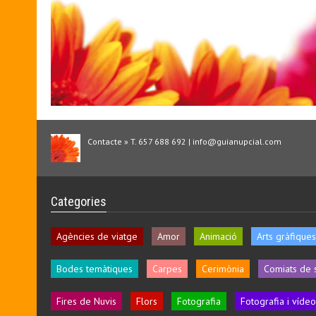
Contacte » T. 657 688 692 | info@guianupcial.com
Categories
Agències de viatge
Amor
Animació
Arts gràfiques
Bodes temàtiques
Carpes
Cerimònia
Comiats de 
Fires de Nuvis
Flors
Fotografia
Fotografia i vídeo