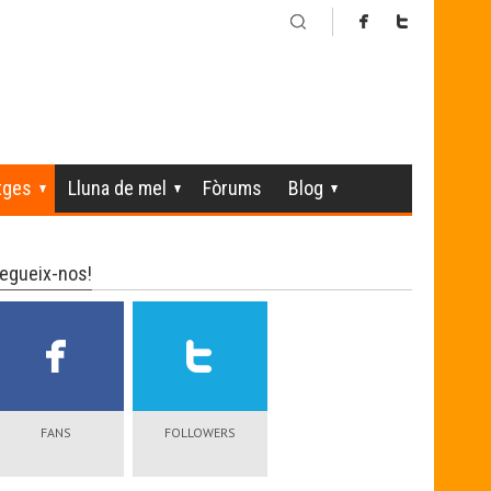
tges
Lluna de mel
Fòrums
Blog
egueix-nos!
FANS
FOLLOWERS