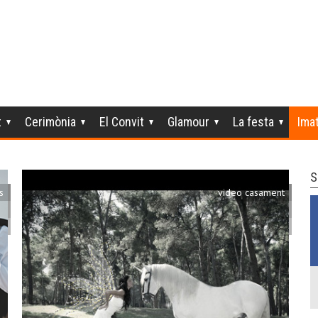
t
Cerimònia
El Convit
Glamour
La festa
Ima
S
s
video casament