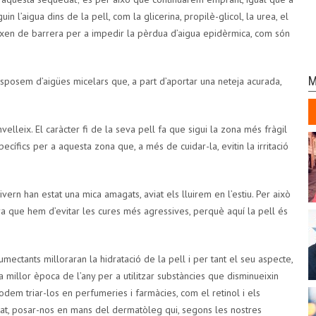
 l’aigua dins de la pell, com la glicerina, propilè-glicol, la urea, el
eixen de barrera per a impedir la pèrdua d’aigua epidèrmica, com són
M
isposem d’aigües micelars que, a part d’aportar una neteja acurada,
elleix. El caràcter fi de la seva pell fa que sigui la zona més fràgil
ecífics per a aquesta zona que, a més de cuidar-la, evitin la irritació
vern han estat una mica amagats, aviat els lluirem en l’estiu. Per això
a que hem d’evitar les cures més agressives, perquè aquí la pell és
ectants milloraran la hidratació de la pell i per tant el seu aspecte,
 millor època de l’any per a utilitzar substàncies que disminueixin
dem triar-los en perfumeries i farmàcies, com el retinol i els
itat, posar-nos en mans del dermatòleg qui, segons les nostres