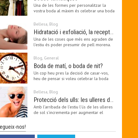
Una de les formes per personalitzar la
vostra boda al màxim és celebrar una boda
temàtica, és…
Bellesa
,
Blog
Hidratació i exfoliació, la recepta per mantenir el bronzejat
Una de les coses que més ens agraden de
l'estiu és poder presumir de pell morena.
Amb el 'guapo…
Blog
,
General
Boda de matí, o boda de nit?
Un cop heu pres la decisió de casar-vos,
heu de pensar si voleu celebrar la boda
pel matí o per…
Bellesa
,
Blog
Protecció dels ulls: les ulleres de sol, imprescindibles en una boda estiuenca
Amb l'arribada de l'estiu l'ús de les ulleres
de sol s'incrementa per augmentar el
confort visual.…
egueix-nos!