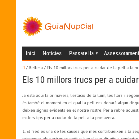
Inici
Notícies
Passarel·la
Assessoramen
/ Bellesa /
Els 10 millors trucs per a cuidar de la pell a la 
Els 10 millors trucs per a cuidar
Ja està aquí la primavera, l’estació de la llum, les flors i, segon
és també el moment en el qual la pell ens donarà algun disgust
deixen signes evidents en el nostre rostre. Per a rebre aquest
millors tips per a cuidar de la pell a la primavera…
1. El fred és una de les causes que més contribueixen a la seq
primavera els nostres cosmètics han d’anar dirigits a combatr