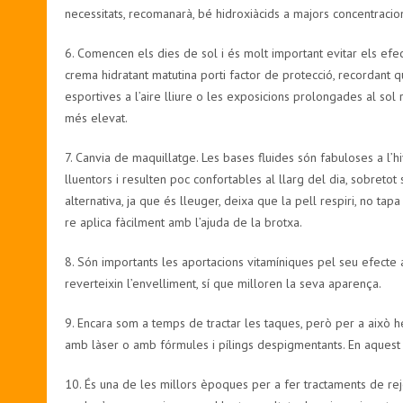
necessitats, recomanarà, bé hidroxiàcids a majors concentracions
6. Comencen els dies de sol i és molt important evitar els ef
crema hidratant matutina porti factor de protecció, recordant que
esportives a l’aire lliure o les exposicions prolongades al sol
més elevat.
7. Canvia de maquillatge. Les bases fluides són fabuloses a l’hi
lluentors i resulten poc confortables al llarg del dia, sobreto
alternativa, ja que és lleuger, deixa que la pell respiri, no tapa
re aplica fàcilment amb l’ajuda de la brotxa.
8. Són importants les aportacions vitamíniques pel seu efecte a
reverteixin l’envelliment, sí que milloren la seva aparença.
9. Encara som a temps de tractar les taques, però per a això h
amb làser o amb fórmules i pílings despigmentants. En aquest 
10. És una de les millors èpoques per a fer tractaments de rej