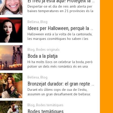
El fred ja està aquí! Protegeix la teva pell amb els nostres consells i propostes
Despertar-se el dia de reis amb alerta per
baixes temperatures en 21 províncies és la
forma que…
Bellesa
,
Blog
Idees per Halloween, perquè la bellesa pot ser terrorífica
Halloween està a la volta de la cantonada,
les marques cosmètiques ho saben i les
amants de la…
Blog
,
Bodes originals
Boda a la platja
Hi ha molts llocs on celebrar la boda, però
potser un dels més romàntics és en una
platja, a…
Bellesa
,
Blog
Bronzejat durador: el gran repte beauty del final de l’estiu
Durant els últims cops de cua de l'estiu,
assumim un gran desafiament de bellesa:
perllongar el…
Blog
,
Bodes temàtiques
Bodes temàtiques