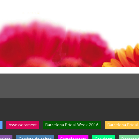
Assessorament
Barcelona Bridal Week 2016
Barcelona Brida
solter
Comiats de solter
Complements
Convidats
Decoració