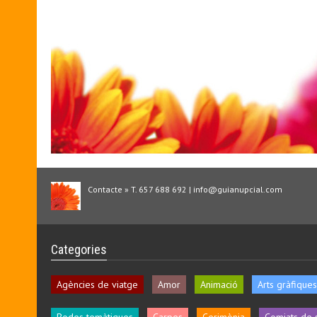
Contacte » T. 657 688 692 | info@guianupcial.com
Categories
Agències de viatge
Amor
Animació
Arts gràfiques
Bodes temàtiques
Carpes
Cerimònia
Comiats de 