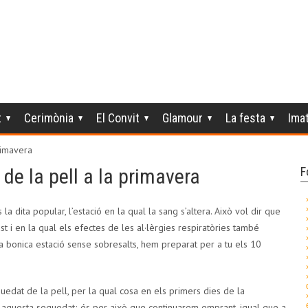
t
Cerimònia
El Convit
Glamour
La festa
Ima
primavera
 de la pell a la primavera
F
s la dita popular, l’estació en la qual la sang s’altera. Això vol dir que
 i en la qual els efectes de les al·lèrgies respiratòries també
a bonica estació sense sobresalts, hem preparat per a tu els 10
uedat de la pell, per la qual cosa en els primers dies de la
e aquesta sequedat; és per això que continuarem emprant, igual que a