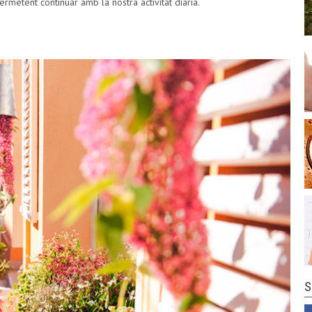
rmetent continuar amb la nostra activitat diària.
S