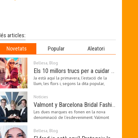
és articles:
Novetats
Popular
Aleatori
Bellesa
,
Blog
Els 10 millors trucs per a cuidar de la pell a la primavera
Ja està aquí la primavera, l'estació de la
llum, les flors i, segons la dita popular,
l'estació…
Notícies
Valmont y Barcelona Bridal Fashion Week s’uneixen per donar impuls a la creativitat, la innovació i el disseny de la moda nupcial
Les dues marques es fonen en la nova
denominació de l'esdeveniment: Valmont
Barcelona Bridal Fashion…
Bellesa
,
Blog