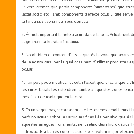
l’hivern, cremes que portin components “humectants”, que atreguin
lactat sòdic, etc. i amb components d’efecte oclusiu, que serv
la lanolina, silicona i els seus derivats.
2. És molt important la neteja acurada de la pell. Actualment d
augmenten la hidratació cutània.
3. No oblidem el contorn d’ulls, ja que és la zona que abans env
de la nostra cara, per la qual cosa hem d’utilitzar productes esp
ocular.
4. Tampoc podem oblidar el coll i l’escot que, encara que a l’hi
les cures facials les estendrem també a aquestes zones, encar
més fina i delicada que en la cara.
5. En un segon pas, recordarem que les cremes emol·lients i hum
però no actuen sobre les arrugues fines i és per això que és la
aquestes arrugues, fonamentalment retinoides i hidroxiàcids. Po
hidroxiàcids a baixes concentracions o, si volem major efectiv