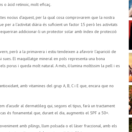
 o àcid retinoic, molt eficaç.
ectes nocius d’aquest, per la qual cosa comprovarem que la nostra
 per a l’activitat diària és suficient un factor 15 però les activitats
 requeriran addicionar-li un protector solar amb índex de protecció
vern, però a la primavera i estiu tendeixen a afavorir l’aparició de
t si sues. El maquillatge mineral en pols representa una bona
 els porus i queda molt natural. A més, il·lumina moltíssim la pell i es
ntioxidant, amb vitamines del grup A, B, C i E que, encara que no
em d’acudir al dermatòleg qui, segons el tipus, farà un tractament
cas és fonamental que, durant el dia, augmentis el SPF a 50+.
oveniment amb pílings, llum polsada o el làser fraccional, amb els