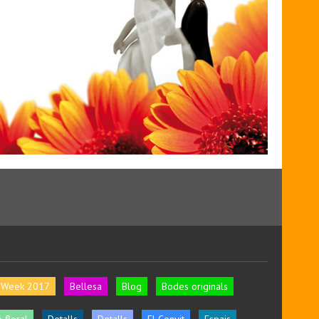
l Week 2017
Bellesa
Blog
Bodes originals
 floral
Detalls
Detalls
El Convit
Espais