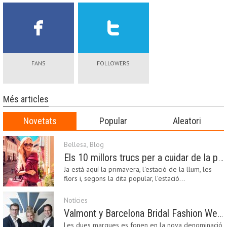
FANS
FOLLOWERS
Més articles
Novetats
Popular
Aleatori
Bellesa
,
Blog
Els 10 millors trucs per a cuidar de la pell a la primavera
Ja està aquí la primavera, l'estació de la llum, les
flors i, segons la dita popular, l'estació…
Notícies
Valmont y Barcelona Bridal Fashion Week s’uneixen per donar impuls a la creativitat, la innovació i el disseny de la moda nupcial
Les dues marques es fonen en la nova denominació