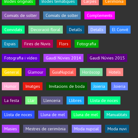
Bodes originals
Bodes temàtiques
Carpes
Cerimònia
Comiats de solter
Comiats de solter
Complements
Convidats
Decoració floral
Detalls
Detalls
El Convit
Espais
Fires de Nuvis
Flors
Fotografia
Fotografia i vídeo
Gaudí Núvies 2014
Gaudí Núvies 2015
General
Glamour
GuiaNupcial
Horòscop
Hotels
Humor
Imatges
Invitacions de boda
Joieria
Joieria
La festa
Llar
Llenceria
Llibres
Llista de noces
Llista de noces
Lluna de mel
Lluna de mel
Manualitats
Masies
Mestres de cerimònia
Moda nupcial
Moda nuvi