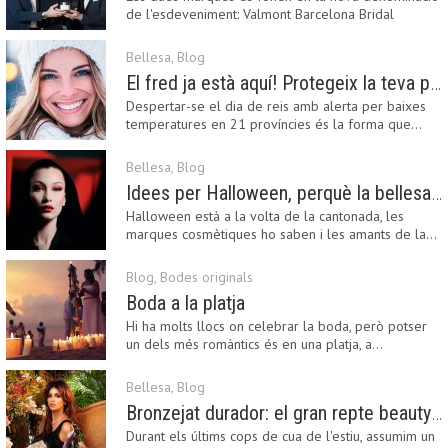
de l'esdeveniment: Valmont Barcelona Bridal
Fashion…
Bellesa
,
Blog
El fred ja està aquí! Protegeix la teva pell amb els nostres consells i propostes
Despertar-se el dia de reis amb alerta per baixes
temperatures en 21 províncies és la forma que…
Bellesa
,
Blog
Idees per Halloween, perquè la bellesa pot ser terrorífica
Halloween està a la volta de la cantonada, les
marques cosmètiques ho saben i les amants de la…
Blog
,
Bodes originals
Boda a la platja
Hi ha molts llocs on celebrar la boda, però potser
un dels més romàntics és en una platja, a…
Bellesa
,
Blog
Bronzejat durador: el gran repte beauty del final de l’estiu
Durant els últims cops de cua de l'estiu, assumim un