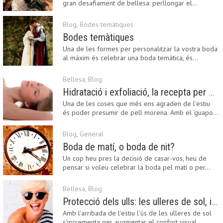
gran desafiament de bellesa: perllongar el…
Blog
,
Bodes temàtiques
Bodes temàtiques
Una de les formes per personalitzar la vostra boda
al màxim és celebrar una boda temàtica, és…
Bellesa
,
Blog
Hidratació i exfoliació, la recepta per mantenir el bronzejat
Una de les coses que més ens agraden de l'estiu
és poder presumir de pell morena. Amb el 'guapo…
Blog
,
General
Boda de matí, o boda de nit?
Un cop heu pres la decisió de casar-vos, heu de
pensar si voleu celebrar la boda pel matí o per…
Bellesa
,
Blog
Protecció dels ulls: les ulleres de sol, imprescindibles en una boda estiuenca
Amb l'arribada de l'estiu l'ús de les ulleres de sol
s'incrementa per augmentar el confort visual.…