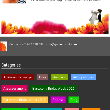
Contacte » T. 657 688 692 | info@guianupcial.com
Categories
Agències de viatge
Amor
Animació
Arts gràfiques
Assessorament
Barcelona Bridal Week 2016
Barcelona Bridal Week 2017
Bellesa
Blog