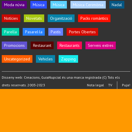
Moda núvia
Música
Música
Música Cerimònia
Nadal
Notícies
Novetats
Organització
Packs romàntics
Parella
Pasarel·la
Pastís
Portes Obertes
Promocions
Restaurant
Restaurants
Serveis extres
Uncategorized
Vehicles
Zapping
Disseny web:
Creacions
, GuiaNupcial és una marca registrada (C) Tots els
drets reservats. 2003-2023
Nota legal
TV
Puja!