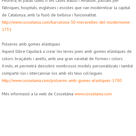
Pedrera, el palau Güell o les cases Batlló i Amatller, passant per
fàbriques, hospitals, esglésies i escoles que van modernitzar la capital
de Catalunya, amb la fusió de bellesa i funcionalitat.
http://www.cossetania.com/barcelona-50-meravelles-del-modernisme-
1731
Polseres amb gomes elàstiques
Aquest llibre t’ajudarà a crear les teves joies amb gomes elàstiques de
colors: braçalets i anells, amb una gran varietat de formes i colors.
A més, et permetrà descobrir nombrosos models personalitzats i també
compartir-los i intercanviar-los amb els teus col·legues.
http://www.cossetania.com/polseres-amb-gomes-elastiques-1700
Més informació a la web de
Cossetània
www.cossetania.com