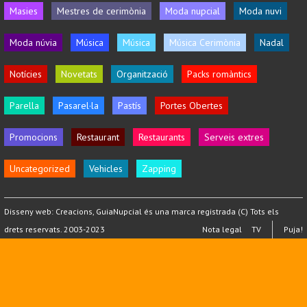
Masies
Mestres de cerimònia
Moda nupcial
Moda nuvi
Moda núvia
Música
Música
Música Cerimònia
Nadal
Notícies
Novetats
Organització
Packs romàntics
Parella
Pasarel·la
Pastís
Portes Obertes
Promocions
Restaurant
Restaurants
Serveis extres
Uncategorized
Vehicles
Zapping
Disseny web:
Creacions
, GuiaNupcial és una marca registrada (C) Tots els
drets reservats. 2003-2023
Nota legal
TV
Puja!