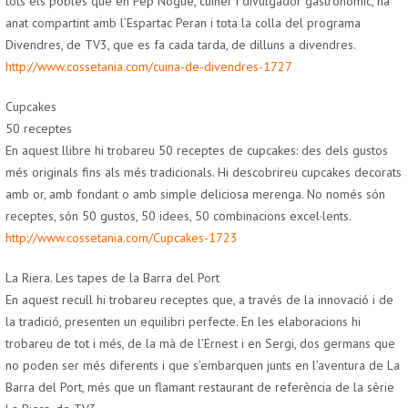
tots els pobles que en Pep Nogué, cuiner i divulgador gastronòmic, ha
anat compartint amb l’Espartac Peran i tota la colla del programa
Divendres, de TV3, que es fa cada tarda, de dilluns a divendres.
http://www.cossetania.com/cuina-de-divendres-1727
Cupcakes
50 receptes
En aquest llibre hi trobareu 50 receptes de cupcakes: des dels gustos
més originals fins als més tradicionals. Hi descobrireu cupcakes decorats
amb or, amb fondant o amb simple deliciosa merenga. No només són
receptes, són 50 gustos, 50 idees, 50 combinacions excel·lents.
http://www.cossetania.com/Cupcakes-1723
La Riera. Les tapes de la Barra del Port
En aquest recull hi trobareu receptes que, a través de la innovació i de
la tradició, presenten un equilibri perfecte. En les elaboracions hi
trobareu de tot i més, de la mà de l’Ernest i en Sergi, dos germans que
no poden ser més diferents i que s’embarquen junts en l’aventura de La
Barra del Port, més que un flamant restaurant de referència de la sèrie