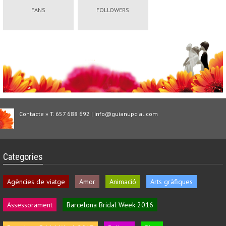
FANS
FOLLOWERS
Contacte » T. 657 688 692 | info@guianupcial.com
Categories
Agències de viatge
Amor
Animació
Arts gràfiques
Assessorament
Barcelona Bridal Week 2016