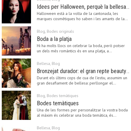
Idees per Halloween, perquè la bellesa pot ser terrorífica
Halloween està a la volta de la cantonada, les
marques cosmètiques ho saben i les amants de la…
Blog
,
Bodes originals
Boda a la platja
Hi ha molts llocs on celebrar la boda, però potser
un dels més romàntics és en una platja, a…
Bellesa
,
Blog
Bronzejat durador: el gran repte beauty del final de l’estiu
Durant els últims cops de cua de l'estiu, assumim un
gran desafiament de bellesa: perllongar el…
Blog
,
Bodes temàtiques
Bodes temàtiques
Una de les formes per personalitzar la vostra boda
al màxim és celebrar una boda temàtica, és…
Bellesa
,
Blog