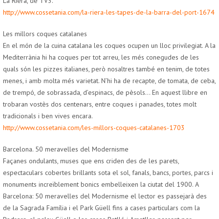
La Riera, de TV3.
http://www.cossetania.com/la-riera-les-tapes-de-la-barra-del-port-1674
Les millors coques catalanes
En el món de la cuina catalana les coques ocupen un lloc privilegiat. A la
Mediterrània hi ha coques per tot arreu, les més conegudes de les
quals són les pizzes italianes, però nosaltres també en tenim, de totes
menes, i amb molta més varietat. N’hi ha de recapte, de tomata, de ceba,
de trempó, de sobrassada, d’espinacs, de pèsols… En aquest llibre en
trobaran vostès dos centenars, entre coques i panades, totes molt
tradicionals i ben vives encara.
http://www.cossetania.com/les-millors-coques-catalanes-1703
Barcelona. 50 meravelles del Modernisme
Façanes ondulants, muses que ens criden des de les parets,
espectaculars cobertes brillants sota el sol, fanals, bancs, portes, parcs i
monuments increïblement bonics embelleixen la ciutat del 1900. A
Barcelona: 50 meravelles del Modernisme el lector es passejarà des
de la Sagrada Família i el Park Güell fins a cases particulars com la