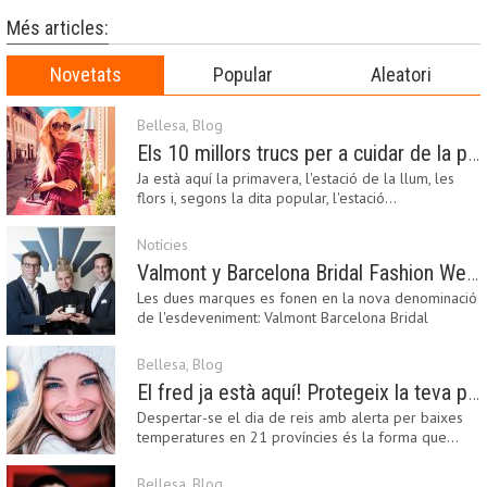
Més articles:
Novetats
Popular
Aleatori
Bellesa
,
Blog
Els 10 millors trucs per a cuidar de la pell a la primavera
Ja està aquí la primavera, l'estació de la llum, les
flors i, segons la dita popular, l'estació…
Notícies
Valmont y Barcelona Bridal Fashion Week s’uneixen per donar impuls a la creativitat, la innovació i el disseny de la moda nupcial
Les dues marques es fonen en la nova denominació
de l'esdeveniment: Valmont Barcelona Bridal
Fashion…
Bellesa
,
Blog
El fred ja està aquí! Protegeix la teva pell amb els nostres consells i propostes
Despertar-se el dia de reis amb alerta per baixes
temperatures en 21 províncies és la forma que…
Bellesa
,
Blog