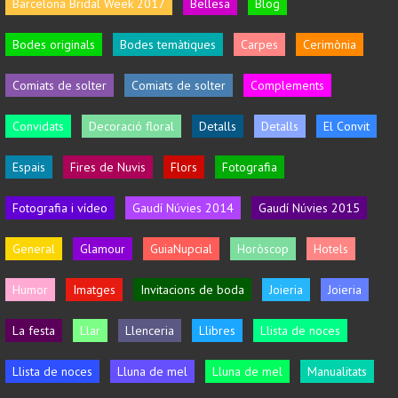
Barcelona Bridal Week 2017
Bellesa
Blog
Bodes originals
Bodes temàtiques
Carpes
Cerimònia
Comiats de solter
Comiats de solter
Complements
Convidats
Decoració floral
Detalls
Detalls
El Convit
Espais
Fires de Nuvis
Flors
Fotografia
Fotografia i vídeo
Gaudí Núvies 2014
Gaudí Núvies 2015
General
Glamour
GuiaNupcial
Horòscop
Hotels
Humor
Imatges
Invitacions de boda
Joieria
Joieria
La festa
Llar
Llenceria
Llibres
Llista de noces
Llista de noces
Lluna de mel
Lluna de mel
Manualitats