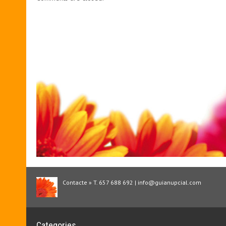
Contacte » T. 657 688 692 | info@guianupcial.com
Categories