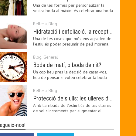
Una de les formes per personalitzar la
vostra boda al màxim és celebrar una boda
temàtica, és…
Bellesa
,
Blog
Hidratació i exfoliació, la recepta per mantenir el bronzejat
Una de les coses que més ens agraden de
l'estiu és poder presumir de pell morena.
Amb el 'guapo…
Blog
,
General
Boda de matí, o boda de nit?
Un cop heu pres la decisió de casar-vos,
heu de pensar si voleu celebrar la boda
pel matí o per…
Bellesa
,
Blog
Protecció dels ulls: les ulleres de sol, imprescindibles en una boda estiuenca
Amb l'arribada de l'estiu l'ús de les ulleres
de sol s'incrementa per augmentar el
confort visual.…
egueix-nos!