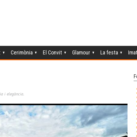
t
Cerimònia
El Convit
Glamour
La festa
Ima
F
ia i elegància.