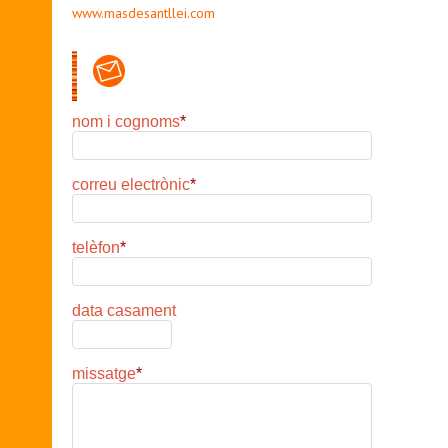
www.masdesantllei.com
nom i cognoms
*
correu electrònic
*
telèfon
*
data casament
missatge
*