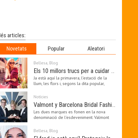
és articles:
Novetats
Popular
Aleatori
Bellesa
,
Blog
Els 10 millors trucs per a cuidar de la pell a la primavera
Ja està aquí la primavera, l'estació de la
llum, les flors i, segons la dita popular,
l'estació…
Notícies
Valmont y Barcelona Bridal Fashion Week s’uneixen per donar impuls a la creativitat, la innovació i el disseny de la moda nupcial
Les dues marques es fonen en la nova
denominació de l'esdeveniment: Valmont
Barcelona Bridal Fashion…
Bellesa
,
Blog