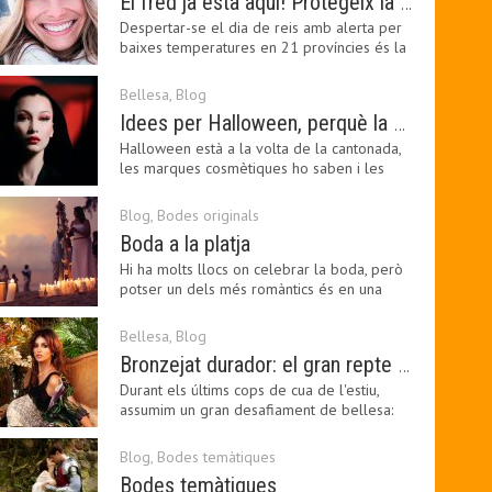
El fred ja està aquí! Protegeix la teva pell amb els nostres consells i propostes
Despertar-se el dia de reis amb alerta per
baixes temperatures en 21 províncies és la
forma que…
Bellesa
,
Blog
Idees per Halloween, perquè la bellesa pot ser terrorífica
Halloween està a la volta de la cantonada,
les marques cosmètiques ho saben i les
amants de la…
Blog
,
Bodes originals
Boda a la platja
Hi ha molts llocs on celebrar la boda, però
potser un dels més romàntics és en una
platja, a…
Bellesa
,
Blog
Bronzejat durador: el gran repte beauty del final de l’estiu
Durant els últims cops de cua de l'estiu,
assumim un gran desafiament de bellesa:
perllongar el…
Blog
,
Bodes temàtiques
Bodes temàtiques