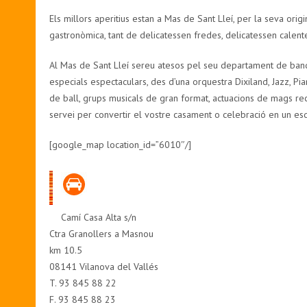
Els millors aperitius estan a Mas de Sant Lleí, per la seva origin
gastronòmica, tant de delicatessen fredes, delicatessen calen
Al Mas de Sant Lleí sereu atesos pel seu departament de ban
especials espectaculars, des d’una orquestra Dixiland, Jazz, Pi
de ball, grups musicals de gran format, actuacions de mags rec
servei per convertir el vostre casament o celebració en un e
[google_map location_id=”6010″/]
Camí Casa Alta s/n
Ctra Granollers a Masnou
km 10.5
08141 Vilanova del Vallés
T. 93 845 88 22
F. 93 845 88 23