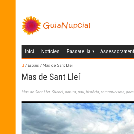
Inici
Notícies
Passarel·la
Assessoramen
/ Espais /
Mas de Sant Lleí
Mas de Sant Lleí
Mas de Sant Lleí. Silenci, natura, pau, història, romanticisme, poes