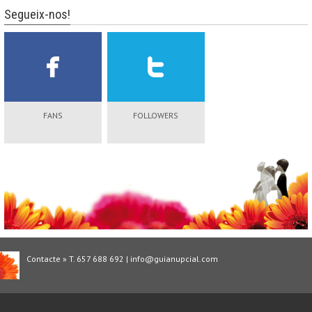
Segueix-nos!
FANS
FOLLOWERS
Contacte » T. 657 688 692 | info@guianupcial.com