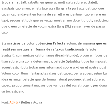
troba en el tall:
cabells, en general, molt curts sobre el clatell,
esculpits cap amunt en els laterals i llargs a la part alta del cap, que
cauen cap endavant en forma de serrell o es pentinen cap enrere en
tupè, segons el look que es vulgui mostrar: noi dolent o dolç seductor, i
que creen un efecte de volum extra llarg (XL) sense haver de passar
calor.
Els matisos de color potencien l’efecte volum, de manera que es
realitzen metxes en forma de reflexos tradicionals
(efecte
Sunlight), com metxes californianes (Beach-Blonde), o com un focus de
llum sobre una zona determinada, l’efecte Splashlight que ha imposat
aquest estiu (pots trobar més informació sobre això en el nostre post
Volum, color, llum i fantasia, les claus del cabell per a aquest estiu). La
idea és imitar l’efecte que de forma natural produeix el sol sobre el
cabell, proporcionant matisos que van des del ros al rogenc per donar
un toc estiuenc.
Font:
ACPG
/ Bellesa Activa