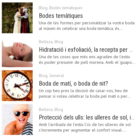
Blog
,
Bodes temàtiques
Bodes temàtiques
Una de les formes per personalitzar la vostra boda
al màxim és celebrar una boda temàtica, és…
Bellesa
,
Blog
Hidratació i exfoliació, la recepta per mantenir el bronzejat
Una de les coses que més ens agraden de l'estiu
és poder presumir de pell morena. Amb el 'guapo…
Blog
,
General
Boda de matí, o boda de nit?
Un cop heu pres la decisió de casar-vos, heu de
pensar si voleu celebrar la boda pel matí o per…
Bellesa
,
Blog
Protecció dels ulls: les ulleres de sol, imprescindibles en una boda estiuenca
Amb l'arribada de l'estiu l'ús de les ulleres de sol
s'incrementa per augmentar el confort visual.…