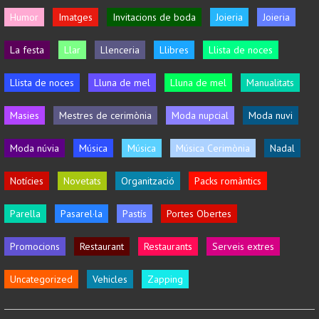
Humor
Imatges
Invitacions de boda
Joieria
Joieria
La festa
Llar
Llenceria
Llibres
Llista de noces
Llista de noces
Lluna de mel
Lluna de mel
Manualitats
Masies
Mestres de cerimònia
Moda nupcial
Moda nuvi
Moda núvia
Música
Música
Música Cerimònia
Nadal
Notícies
Novetats
Organització
Packs romàntics
Parella
Pasarel·la
Pastís
Portes Obertes
Promocions
Restaurant
Restaurants
Serveis extres
Uncategorized
Vehicles
Zapping