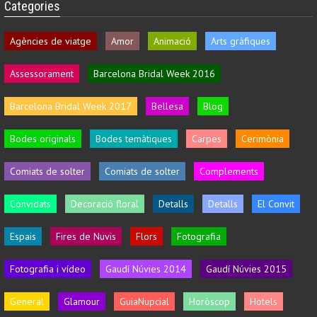
Categories
Agències de viatge
Amor
Animació
Arts gràfiques
Assessorament
Barcelona Bridal Week 2016
Barcelona Bridal Week 2017
Bellesa
Blog
Bodes originals
Bodes temàtiques
Carpes
Cerimònia
Comiats de solter
Comiats de solter
Complements
Convidats
Decoració floral
Detalls
Detalls
El Convit
Espais
Fires de Nuvis
Flors
Fotografia
Fotografia i vídeo
Gaudí Núvies 2014
Gaudí Núvies 2015
General
Glamour
GuiaNupcial
Horòscop
Hotels