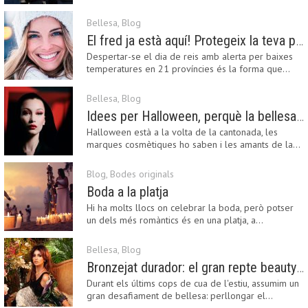
Fashion…
Bellesa
,
Blog
El fred ja està aquí! Protegeix la teva pell amb els nostres consells i propostes
Despertar-se el dia de reis amb alerta per baixes
temperatures en 21 províncies és la forma que…
Bellesa
,
Blog
Idees per Halloween, perquè la bellesa pot ser terrorífica
Halloween està a la volta de la cantonada, les
marques cosmètiques ho saben i les amants de la…
Blog
,
Bodes originals
Boda a la platja
Hi ha molts llocs on celebrar la boda, però potser
un dels més romàntics és en una platja, a…
Bellesa
,
Blog
Bronzejat durador: el gran repte beauty del final de l’estiu
Durant els últims cops de cua de l'estiu, assumim un
gran desafiament de bellesa: perllongar el…