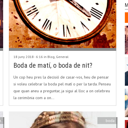
M
18 juny 2018 - 6:16 in
Blog
,
General
Boda de matí, o boda de nit?
Un cop heu pres la decisió de casar-vos, heu de pensar
si voleu celebrar la boda pel matí o per la tarda. Penseu
que quan aneu a preguntar, ja sigui al lloc a on celebreu
la cerimònia com a on…
s
boda