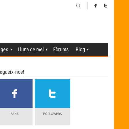
tges
Lluna de mel
Fòrums
Blog
egueix-nos!
FANS
FOLLOWERS