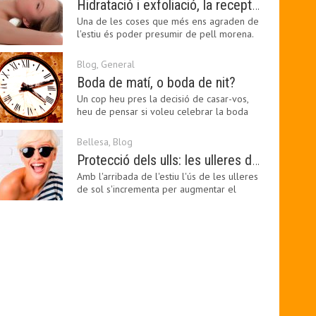
Hidratació i exfoliació, la recepta per mantenir el bronzejat
Una de les coses que més ens agraden de
l'estiu és poder presumir de pell morena.
Amb el 'guapo…
Blog
,
General
Boda de matí, o boda de nit?
Un cop heu pres la decisió de casar-vos,
heu de pensar si voleu celebrar la boda
pel matí o per…
Bellesa
,
Blog
Protecció dels ulls: les ulleres de sol, imprescindibles en una boda estiuenca
Amb l'arribada de l'estiu l'ús de les ulleres
de sol s'incrementa per augmentar el
confort visual.…