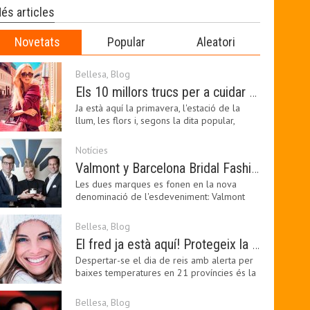
és articles
Novetats
Popular
Aleatori
Bellesa
,
Blog
Els 10 millors trucs per a cuidar de la pell a la primavera
Ja està aquí la primavera, l'estació de la
llum, les flors i, segons la dita popular,
l'estació…
Notícies
Valmont y Barcelona Bridal Fashion Week s’uneixen per donar impuls a la creativitat, la innovació i el disseny de la moda nupcial
Les dues marques es fonen en la nova
denominació de l'esdeveniment: Valmont
Barcelona Bridal Fashion…
Bellesa
,
Blog
El fred ja està aquí! Protegeix la teva pell amb els nostres consells i propostes
Despertar-se el dia de reis amb alerta per
baixes temperatures en 21 províncies és la
forma que…
Bellesa
,
Blog