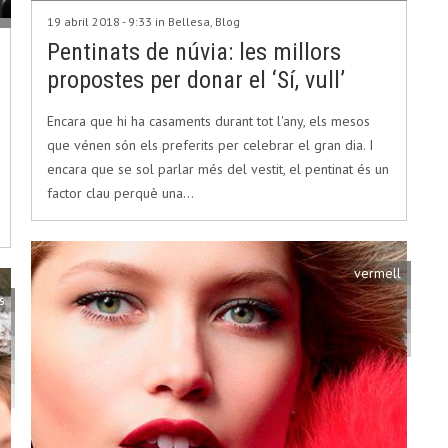
19 abril 2018 - 9:33 in
Bellesa
,
Blog
Pentinats de núvia: les millors
propostes per donar el ‘Sí, vull’
Encara que hi ha casaments durant tot l'any, els mesos
que vénen són els preferits per celebrar el gran dia. I
encara que se sol parlar més del vestit, el pentinat és un
factor clau perquè una…
vermell
s