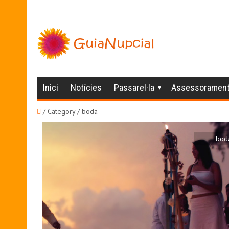
Inici
Notícies
Passarel·la
Assessoramen
/ Category / boda
bod