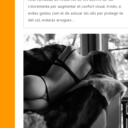
s'incrementa per augmentar el confort visual. A més, si
evites gestos com el de aclucar els ulls per protegir-te
del sol, evitaràs arrugues…
bod