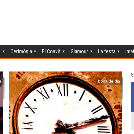
t
Cerimònia
El Convit
Glamour
La festa
Ima
S
a
boda de dia