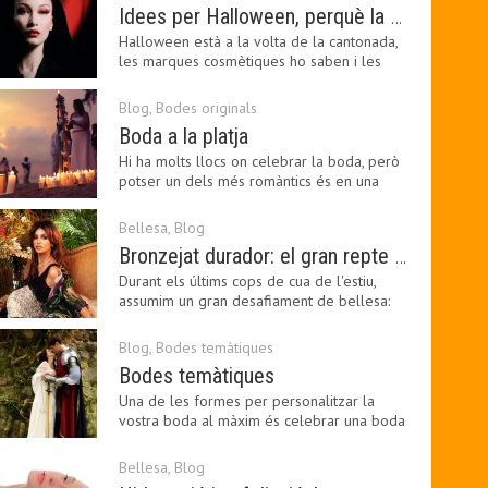
Idees per Halloween, perquè la bellesa pot ser terrorífica
Halloween està a la volta de la cantonada,
les marques cosmètiques ho saben i les
amants de la…
Blog
,
Bodes originals
Boda a la platja
Hi ha molts llocs on celebrar la boda, però
potser un dels més romàntics és en una
platja, a…
Bellesa
,
Blog
Bronzejat durador: el gran repte beauty del final de l’estiu
Durant els últims cops de cua de l'estiu,
assumim un gran desafiament de bellesa:
perllongar el…
Blog
,
Bodes temàtiques
Bodes temàtiques
Una de les formes per personalitzar la
vostra boda al màxim és celebrar una boda
temàtica, és…
Bellesa
,
Blog