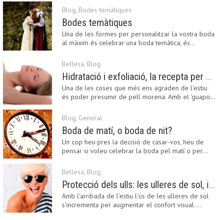
Blog
,
Bodes temàtiques
Bodes temàtiques
Una de les formes per personalitzar la vostra boda
al màxim és celebrar una boda temàtica, és…
Bellesa
,
Blog
Hidratació i exfoliació, la recepta per mantenir el bronzejat
Una de les coses que més ens agraden de l'estiu
és poder presumir de pell morena. Amb el 'guapo…
Blog
,
General
Boda de matí, o boda de nit?
Un cop heu pres la decisió de casar-vos, heu de
pensar si voleu celebrar la boda pel matí o per…
Bellesa
,
Blog
Protecció dels ulls: les ulleres de sol, imprescindibles en una boda estiuenca
Amb l'arribada de l'estiu l'ús de les ulleres de sol
s'incrementa per augmentar el confort visual.…