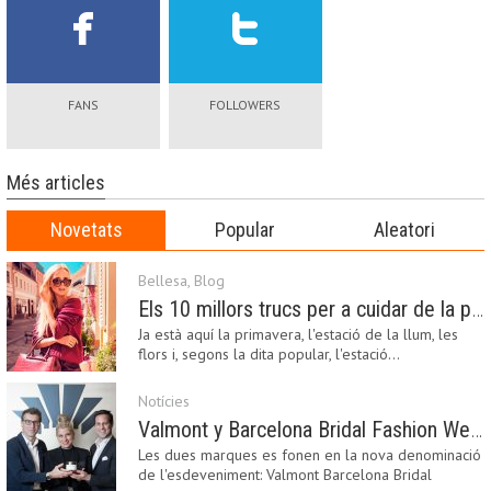
FANS
FOLLOWERS
Més articles
Novetats
Popular
Aleatori
Bellesa
,
Blog
Els 10 millors trucs per a cuidar de la pell a la primavera
Ja està aquí la primavera, l'estació de la llum, les
flors i, segons la dita popular, l'estació…
Notícies
Valmont y Barcelona Bridal Fashion Week s’uneixen per donar impuls a la creativitat, la innovació i el disseny de la moda nupcial
Les dues marques es fonen en la nova denominació
de l'esdeveniment: Valmont Barcelona Bridal