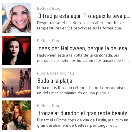
Fashion…
Bellesa
,
Blog
El fred ja està aquí! Protegeix la teva pell amb els nostres consells i propostes
Despertar-se el dia de reis amb alerta per baixes
temperatures en 21 províncies és la forma que…
Bellesa
,
Blog
Idees per Halloween, perquè la bellesa pot ser terrorífica
Halloween està a la volta de la cantonada, les
marques cosmètiques ho saben i les amants de la…
Blog
,
Bodes originals
Boda a la platja
Hi ha molts llocs on celebrar la boda, però potser
un dels més romàntics és en una platja, a…
Bellesa
,
Blog
Bronzejat durador: el gran repte beauty del final de l’estiu
Durant els últims cops de cua de l'estiu, assumim un
gran desafiament de bellesa: perllongar el…