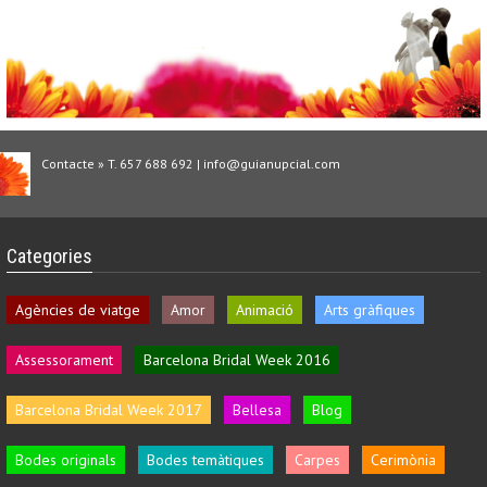
Contacte » T. 657 688 692 | info@guianupcial.com
Categories
Agències de viatge
Amor
Animació
Arts gràfiques
Assessorament
Barcelona Bridal Week 2016
Barcelona Bridal Week 2017
Bellesa
Blog
Bodes originals
Bodes temàtiques
Carpes
Cerimònia