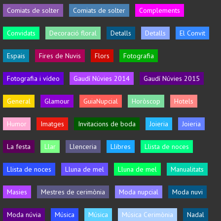
Comiats de solter
Comiats de solter
Complements
Convidats
Decoració floral
Detalls
Detalls
El Convit
Espais
Fires de Nuvis
Flors
Fotografia
Fotografia i vídeo
Gaudí Núvies 2014
Gaudí Núvies 2015
General
Glamour
GuiaNupcial
Horòscop
Hotels
Humor
Imatges
Invitacions de boda
Joieria
Joieria
La festa
Llar
Llenceria
Llibres
Llista de noces
Llista de noces
Lluna de mel
Lluna de mel
Manualitats
Masies
Mestres de cerimònia
Moda nupcial
Moda nuvi
Moda núvia
Música
Música
Música Cerimònia
Nadal