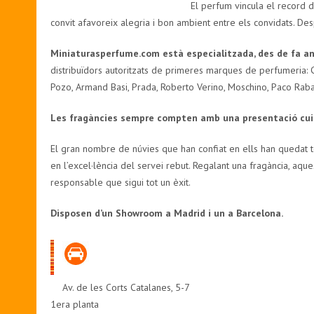
El perfum vincula el record d
convit afavoreix alegria i bon ambient entre els convidats. Des
Miniaturasperfume.com està especialitzada, des de fa an
distribuïdors autoritzats de primeres marques de perfumeria: C
Pozo, Armand Basi, Prada, Roberto Verino, Moschino, Paco Raba
Les fragàncies sempre compten amb una presentació cuida
El gran nombre de núvies que han confiat en ells han quedat t
en l’excel·lència del servei rebut. Regalant una fragància, aqu
responsable que sigui tot un èxit.
Disposen d’un Showroom a Madrid i un a Barcelona.
Av. de les Corts Catalanes, 5-7
1era planta