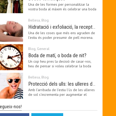
Una de les formes per personalitzar la
vostra boda al màxim és celebrar una boda
temàtica, és…
Bellesa
,
Blog
Hidratació i exfoliació, la recepta per mantenir el bronzejat
Una de les coses que més ens agraden de
l'estiu és poder presumir de pell morena.
Amb el 'guapo…
Blog
,
General
Boda de matí, o boda de nit?
Un cop heu pres la decisió de casar-vos,
heu de pensar si voleu celebrar la boda
pel matí o per…
Bellesa
,
Blog
Protecció dels ulls: les ulleres de sol, imprescindibles en una boda estiuenca
Amb l'arribada de l'estiu l'ús de les ulleres
de sol s'incrementa per augmentar el
confort visual.…
egueix-nos!