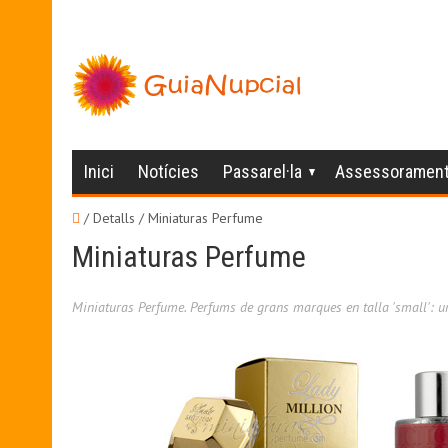
Inici
Notícies
Passarel·la
Assessoramen
/ Detalls /
Miniaturas Perfume
Miniaturas Perfume
Miniaturas Perfume. Perfums de grans marques en talla 'small': un