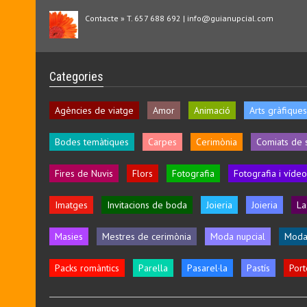
Contacte » T. 657 688 692 | info@guianupcial.com
Categories
Agències de viatge
Amor
Animació
Arts gràfiques
Bodes temàtiques
Carpes
Cerimònia
Comiats de 
Fires de Nuvis
Flors
Fotografia
Fotografia i vídeo
Imatges
Invitacions de boda
Joieria
Joieria
La
Masies
Mestres de cerimònia
Moda nupcial
Moda
Packs romàntics
Parella
Pasarel·la
Pastís
Port