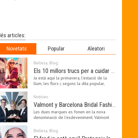
és articles:
Novetats
Popular
Aleatori
Bellesa
,
Blog
Els 10 millors trucs per a cuidar de la pell a la primavera
Ja està aquí la primavera, l'estació de la
llum, les flors i, segons la dita popular,
l'estació…
Notícies
Valmont y Barcelona Bridal Fashion Week s’uneixen per donar impuls a la creativitat, la innovació i el disseny de la moda nupcial
Les dues marques es fonen en la nova
denominació de l'esdeveniment: Valmont
Barcelona Bridal Fashion…
Bellesa
,
Blog