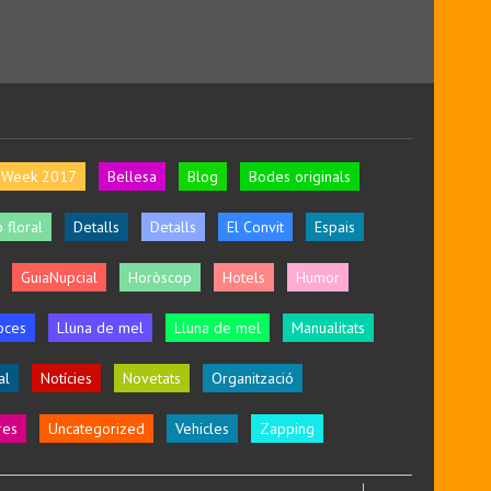
l Week 2017
Bellesa
Blog
Bodes originals
 floral
Detalls
Detalls
El Convit
Espais
GuiaNupcial
Horòscop
Hotels
Humor
oces
Lluna de mel
Lluna de mel
Manualitats
al
Notícies
Novetats
Organització
res
Uncategorized
Vehicles
Zapping