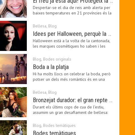
El fred ja està aquí! Protegeix la teva pell amb els nostres consells i propostes
Despertar-se el dia de reis amb alerta per
baixes temperatures en 21 províncies és la
forma que…
Bellesa
,
Blog
Idees per Halloween, perquè la bellesa pot ser terrorífica
Halloween està a la volta de la cantonada,
les marques cosmètiques ho saben i les
amants de la…
Blog
,
Bodes originals
Boda a la platja
Hi ha molts llocs on celebrar la boda, però
potser un dels més romàntics és en una
platja, a…
Bellesa
,
Blog
Bronzejat durador: el gran repte beauty del final de l’estiu
Durant els últims cops de cua de l'estiu,
assumim un gran desafiament de bellesa:
perllongar el…
Blog
,
Bodes temàtiques
Bodes temàtiques