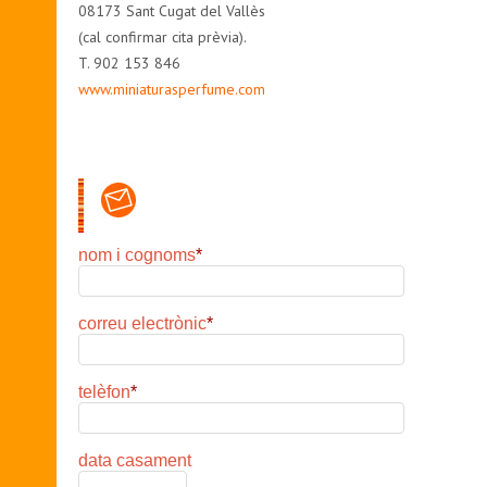
08173 Sant Cugat del Vallès
(cal confirmar cita prèvia).
T. 902 153 846
www.miniaturasperfume.com
nom i cognoms
*
correu electrònic
*
telèfon
*
data casament