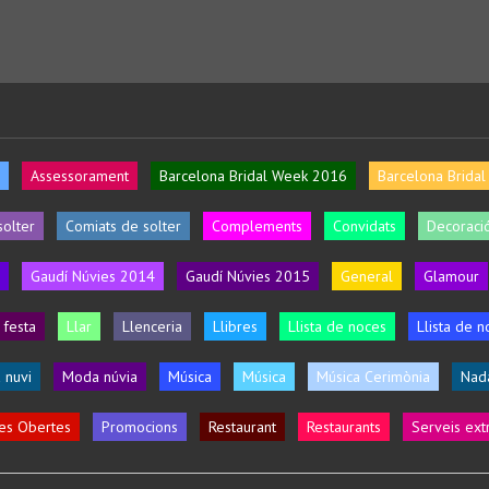
Assessorament
Barcelona Bridal Week 2016
Barcelona Brida
solter
Comiats de solter
Complements
Convidats
Decoració
Gaudí Núvies 2014
Gaudí Núvies 2015
General
Glamour
 festa
Llar
Llenceria
Llibres
Llista de noces
Llista de n
 nuvi
Moda núvia
Música
Música
Música Cerimònia
Nad
es Obertes
Promocions
Restaurant
Restaurants
Serveis ext