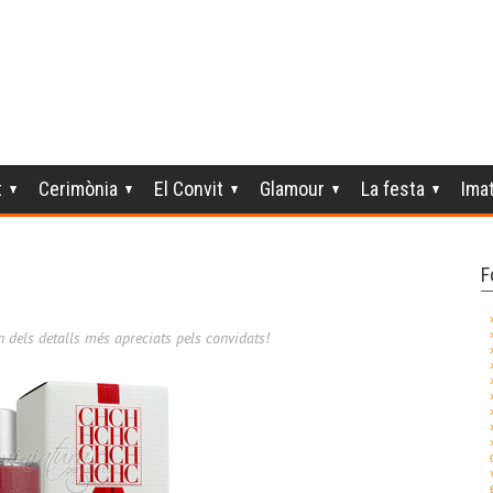
t
Cerimònia
El Convit
Glamour
La festa
Ima
F
 dels detalls més apreciats pels convidats!