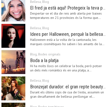
Bellesa
,
Blog
El fred ja està aquí! Protegeix la teva pell amb els nostres consells i propostes
Despertar-se el dia de reis amb alerta per baixes
temperatures en 21 províncies és la forma que…
Bellesa
,
Blog
Idees per Halloween, perquè la bellesa pot ser terrorífica
Halloween està a la volta de la cantonada, les
marques cosmètiques ho saben i les amants de la…
Blog
,
Bodes originals
Boda a la platja
Hi ha molts llocs on celebrar la boda, però potser
un dels més romàntics és en una platja, a…
Bellesa
,
Blog
Bronzejat durador: el gran repte beauty del final de l’estiu
Durant els últims cops de cua de l'estiu, assumim un
gran desafiament de bellesa: perllongar el…
Blog
,
Bodes temàtiques