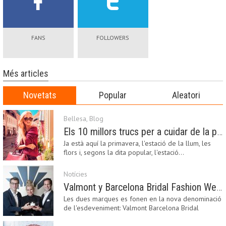
FANS
FOLLOWERS
Més articles
Novetats
Popular
Aleatori
Bellesa
,
Blog
Els 10 millors trucs per a cuidar de la pell a la primavera
Ja està aquí la primavera, l'estació de la llum, les
flors i, segons la dita popular, l'estació…
Notícies
Valmont y Barcelona Bridal Fashion Week s’uneixen per donar impuls a la creativitat, la innovació i el disseny de la moda nupcial
Les dues marques es fonen en la nova denominació
de l'esdeveniment: Valmont Barcelona Bridal
Fashion…