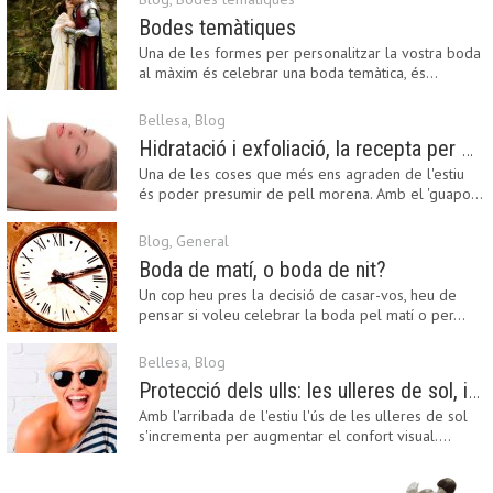
Bodes temàtiques
Una de les formes per personalitzar la vostra boda
al màxim és celebrar una boda temàtica, és…
Bellesa
,
Blog
Hidratació i exfoliació, la recepta per mantenir el bronzejat
Una de les coses que més ens agraden de l'estiu
és poder presumir de pell morena. Amb el 'guapo…
Blog
,
General
Boda de matí, o boda de nit?
Un cop heu pres la decisió de casar-vos, heu de
pensar si voleu celebrar la boda pel matí o per…
Bellesa
,
Blog
Protecció dels ulls: les ulleres de sol, imprescindibles en una boda estiuenca
Amb l'arribada de l'estiu l'ús de les ulleres de sol
s'incrementa per augmentar el confort visual.…