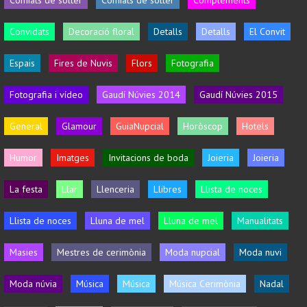
Convidats
Decoració floral
Detalls
Detalls
El Convit
Espais
Fires de Nuvis
Flors
Fotografia
Fotografia i vídeo
Gaudí Núvies 2014
Gaudí Núvies 2015
General
Glamour
GuiaNupcial
Horòscop
Hotels
Humor
Imatges
Invitacions de boda
Joieria
Joieria
La festa
Llar
Llenceria
Llibres
Llista de noces
Llista de noces
Lluna de mel
Lluna de mel
Manualitats
Masies
Mestres de cerimònia
Moda nupcial
Moda nuvi
Moda núvia
Música
Música
Música Cerimònia
Nadal