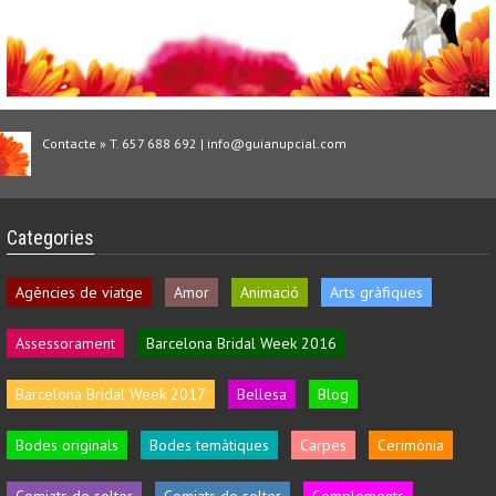
Contacte » T. 657 688 692 | info@guianupcial.com
Categories
Agències de viatge
Amor
Animació
Arts gràfiques
Assessorament
Barcelona Bridal Week 2016
Barcelona Bridal Week 2017
Bellesa
Blog
Bodes originals
Bodes temàtiques
Carpes
Cerimònia
Comiats de solter
Comiats de solter
Complements