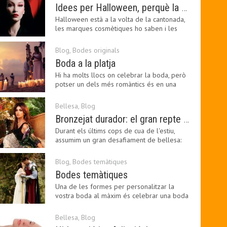
Idees per Halloween, perquè la bellesa pot ser terrorífica
Halloween està a la volta de la cantonada,
les marques cosmètiques ho saben i les
amants de la…
Blog
,
Bodes originals
Boda a la platja
Hi ha molts llocs on celebrar la boda, però
potser un dels més romàntics és en una
platja, a…
Bellesa
,
Blog
Bronzejat durador: el gran repte beauty del final de l’estiu
Durant els últims cops de cua de l'estiu,
assumim un gran desafiament de bellesa:
perllongar el…
Blog
,
Bodes temàtiques
Bodes temàtiques
Una de les formes per personalitzar la
vostra boda al màxim és celebrar una boda
temàtica, és…
Bellesa
,
Blog