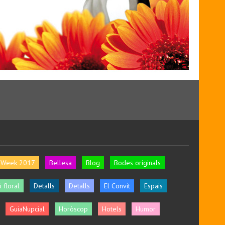
l Week 2017
Bellesa
Blog
Bodes originals
 floral
Detalls
Detalls
El Convit
Espais
GuiaNupcial
Horòscop
Hotels
Humor