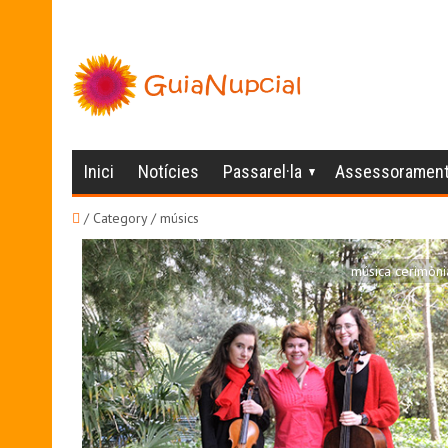
Inici
Notícies
Passarel·la
Assessoramen
/ Category / músics
música cerimòni