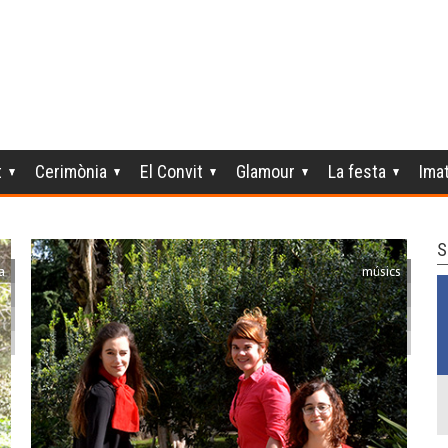
t
Cerimònia
El Convit
Glamour
La festa
Ima
S
a
músics