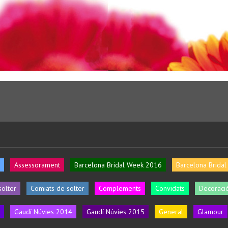
Assessorament
Barcelona Bridal Week 2016
Barcelona Brida
solter
Comiats de solter
Complements
Convidats
Decoració
Gaudí Núvies 2014
Gaudí Núvies 2015
General
Glamour