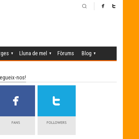
tges
Lluna de mel
Fòrums
Blog
egueix-nos!
FANS
FOLLOWERS