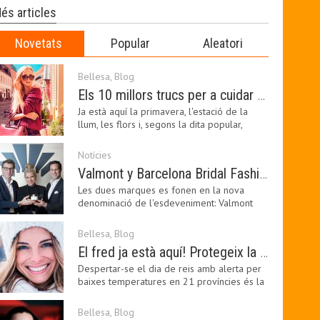
és articles
Novetats
Popular
Aleatori
Bellesa
,
Blog
Els 10 millors trucs per a cuidar de la pell a la primavera
Ja està aquí la primavera, l'estació de la
llum, les flors i, segons la dita popular,
l'estació…
Notícies
Valmont y Barcelona Bridal Fashion Week s’uneixen per donar impuls a la creativitat, la innovació i el disseny de la moda nupcial
Les dues marques es fonen en la nova
denominació de l'esdeveniment: Valmont
Barcelona Bridal Fashion…
Bellesa
,
Blog
El fred ja està aquí! Protegeix la teva pell amb els nostres consells i propostes
Despertar-se el dia de reis amb alerta per
baixes temperatures en 21 províncies és la
forma que…
Bellesa
,
Blog