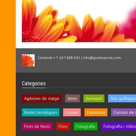
Contacte » T. 657 688 692 | info@guianupcial.com
Categories
Agències de viatge
Amor
Animació
Arts gràfiques
Bodes temàtiques
Carpes
Cerimònia
Comiats de 
Fires de Nuvis
Flors
Fotografia
Fotografia i vídeo