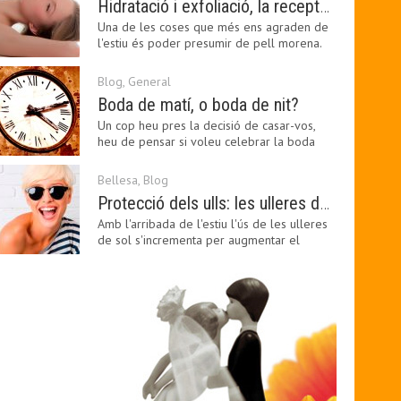
Hidratació i exfoliació, la recepta per mantenir el bronzejat
Una de les coses que més ens agraden de
l'estiu és poder presumir de pell morena.
Amb el 'guapo…
Blog
,
General
Boda de matí, o boda de nit?
Un cop heu pres la decisió de casar-vos,
heu de pensar si voleu celebrar la boda
pel matí o per…
Bellesa
,
Blog
Protecció dels ulls: les ulleres de sol, imprescindibles en una boda estiuenca
Amb l'arribada de l'estiu l'ús de les ulleres
de sol s'incrementa per augmentar el
confort visual.…