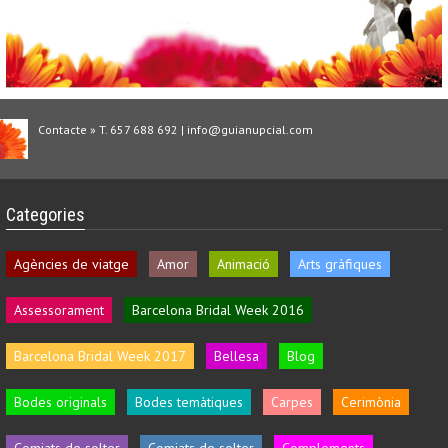
Contacte » T. 657 688 692 | info@guianupcial.com
Categories
Agències de viatge
Amor
Animació
Arts gràfiques
Assessorament
Barcelona Bridal Week 2016
Barcelona Bridal Week 2017
Bellesa
Blog
Bodes originals
Bodes temàtiques
Carpes
Cerimònia
Comiats de solter
Comiats de solter
Complements