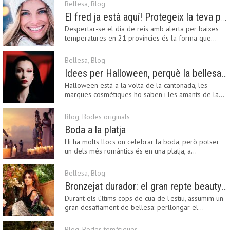
Bellesa
,
Blog
El fred ja està aquí! Protegeix la teva pell amb els nostres consells i propostes
Despertar-se el dia de reis amb alerta per baixes
temperatures en 21 províncies és la forma que…
Bellesa
,
Blog
Idees per Halloween, perquè la bellesa pot ser terrorífica
Halloween està a la volta de la cantonada, les
marques cosmètiques ho saben i les amants de la…
Blog
,
Bodes originals
Boda a la platja
Hi ha molts llocs on celebrar la boda, però potser
un dels més romàntics és en una platja, a…
Bellesa
,
Blog
Bronzejat durador: el gran repte beauty del final de l’estiu
Durant els últims cops de cua de l'estiu, assumim un
gran desafiament de bellesa: perllongar el…
Blog
,
Bodes temàtiques