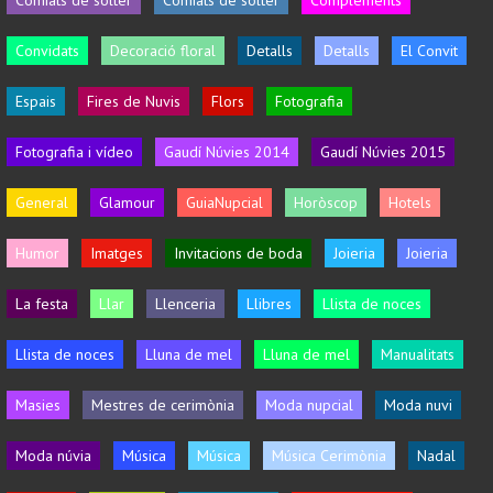
Convidats
Decoració floral
Detalls
Detalls
El Convit
Espais
Fires de Nuvis
Flors
Fotografia
Fotografia i vídeo
Gaudí Núvies 2014
Gaudí Núvies 2015
General
Glamour
GuiaNupcial
Horòscop
Hotels
Humor
Imatges
Invitacions de boda
Joieria
Joieria
La festa
Llar
Llenceria
Llibres
Llista de noces
Llista de noces
Lluna de mel
Lluna de mel
Manualitats
Masies
Mestres de cerimònia
Moda nupcial
Moda nuvi
Moda núvia
Música
Música
Música Cerimònia
Nadal