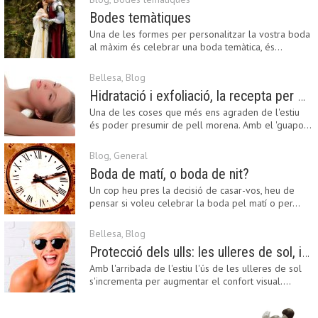
Bodes temàtiques
Una de les formes per personalitzar la vostra boda
al màxim és celebrar una boda temàtica, és…
Bellesa
,
Blog
Hidratació i exfoliació, la recepta per mantenir el bronzejat
Una de les coses que més ens agraden de l'estiu
és poder presumir de pell morena. Amb el 'guapo…
Blog
,
General
Boda de matí, o boda de nit?
Un cop heu pres la decisió de casar-vos, heu de
pensar si voleu celebrar la boda pel matí o per…
Bellesa
,
Blog
Protecció dels ulls: les ulleres de sol, imprescindibles en una boda estiuenca
Amb l'arribada de l'estiu l'ús de les ulleres de sol
s'incrementa per augmentar el confort visual.…