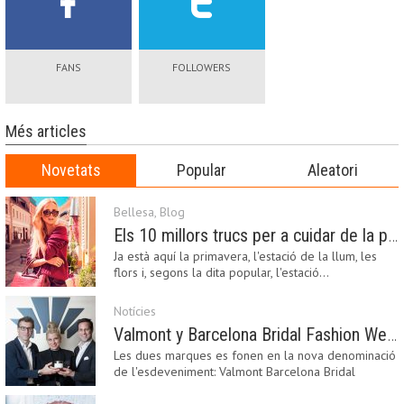
FANS
FOLLOWERS
Més articles
Novetats
Popular
Aleatori
Bellesa
,
Blog
Els 10 millors trucs per a cuidar de la pell a la primavera
Ja està aquí la primavera, l'estació de la llum, les
flors i, segons la dita popular, l'estació…
Notícies
Valmont y Barcelona Bridal Fashion Week s’uneixen per donar impuls a la creativitat, la innovació i el disseny de la moda nupcial
Les dues marques es fonen en la nova denominació
de l'esdeveniment: Valmont Barcelona Bridal
Fashion…