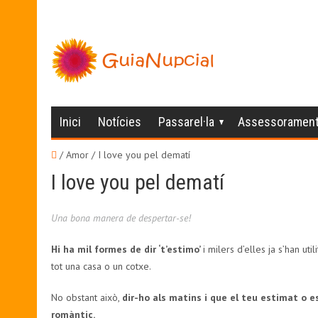
Inici
Notícies
Passarel·la
Assessoramen
/ Amor /
I love you pel dematí
I love you pel dematí
Una bona manera de despertar-se!
Hi ha mil formes de dir ‘t’estimo’
i milers d’elles ja s’han u
tot una casa o un cotxe.
No obstant això,
dir-ho als matins i que el teu estimat o e
romàntic.