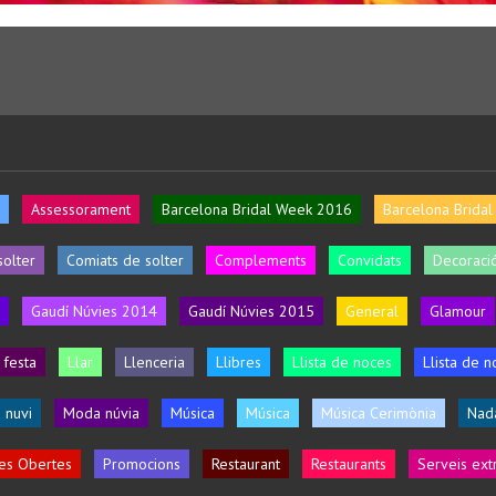
Assessorament
Barcelona Bridal Week 2016
Barcelona Brida
solter
Comiats de solter
Complements
Convidats
Decoració
Gaudí Núvies 2014
Gaudí Núvies 2015
General
Glamour
 festa
Llar
Llenceria
Llibres
Llista de noces
Llista de n
 nuvi
Moda núvia
Música
Música
Música Cerimònia
Nad
es Obertes
Promocions
Restaurant
Restaurants
Serveis ext