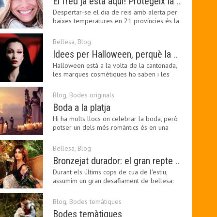
El fred ja està aquí! Protegeix la teva pell amb els nostres consells i propostes
Despertar-se el dia de reis amb alerta per
baixes temperatures en 21 províncies és la
forma que…
Bellesa
,
Blog
Idees per Halloween, perquè la bellesa pot ser terrorífica
Halloween està a la volta de la cantonada,
les marques cosmètiques ho saben i les
amants de la…
Blog
,
Bodes originals
Boda a la platja
Hi ha molts llocs on celebrar la boda, però
potser un dels més romàntics és en una
platja, a…
Bellesa
,
Blog
Bronzejat durador: el gran repte beauty del final de l’estiu
Durant els últims cops de cua de l'estiu,
assumim un gran desafiament de bellesa:
perllongar el…
Blog
,
Bodes temàtiques
Bodes temàtiques