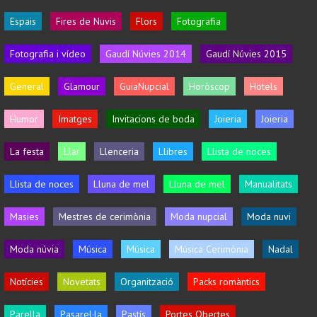
Espais
Fires de Nuvis
Flors
Fotografia
Fotografia i vídeo
Gaudí Núvies 2014
Gaudí Núvies 2015
General
Glamour
GuiaNupcial
Horòscop
Hotels
Humor
Imatges
Invitacions de boda
Joieria
Joieria
La festa
Llar
Llenceria
Llibres
Llista de noces
Llista de noces
Lluna de mel
Lluna de mel
Manualitats
Masies
Mestres de cerimònia
Moda nupcial
Moda nuvi
Moda núvia
Música
Música
Música Cerimònia
Nadal
Notícies
Novetats
Organització
Packs romàntics
Parella
Pasarel·la
Pastís
Portes Obertes