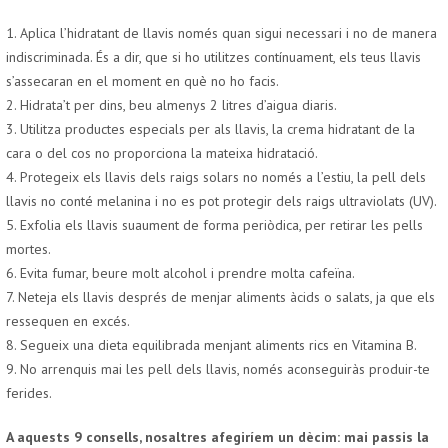
1. Aplica l’hidratant de llavis només quan sigui necessari i no de manera
indiscriminada. És a dir, que si ho utilitzes contínuament, els teus llavis
s’assecaran en el moment en què no ho facis.
2. Hidrata’t per dins, beu almenys 2 litres d’aigua diaris.
3. Utilitza productes especials per als llavis, la crema hidratant de la
cara o del cos no proporciona la mateixa hidratació.
4. Protegeix els llavis dels raigs solars no només a l’estiu, la pell dels
llavis no conté melanina i no es pot protegir dels raigs ultraviolats (UV).
5. Exfolia els llavis suaument de forma periòdica, per retirar les pells
mortes.
6. Evita fumar, beure molt alcohol i prendre molta cafeïna.
7. Neteja els llavis després de menjar aliments àcids o salats, ja que els
ressequen en excés.
8. Segueix una dieta equilibrada menjant aliments rics en Vitamina B.
9. No arrenquis mai les pell dels llavis, només aconseguiràs produir-te
ferides.
A aquests 9 consells, nosaltres afegiríem un dècim: mai passis la