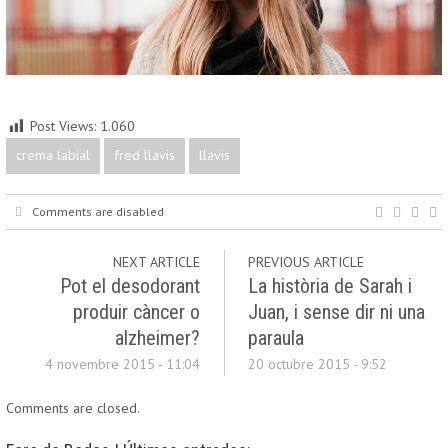
Post Views:
1.060
crema labial
fred llavis
llavis
Comments are disabled
NEXT ARTICLE
PREVIOUS ARTICLE
Pot el desodorant
La història de Sarah i
produir càncer o
Juan, i sense dir ni una
alzheimer?
paraula
4 novembre 2015 - 11:04
20 octubre 2015 - 9:52
Comments are closed.