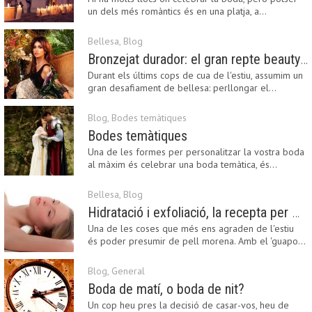
un dels més romàntics és en una platja, a…
Bellesa
,
Blog
Bronzejat durador: el gran repte beauty del final de l’estiu
Durant els últims cops de cua de l'estiu, assumim un
gran desafiament de bellesa: perllongar el…
Blog
,
Bodes temàtiques
Bodes temàtiques
Una de les formes per personalitzar la vostra boda
al màxim és celebrar una boda temàtica, és…
Bellesa
,
Blog
Hidratació i exfoliació, la recepta per mantenir el bronzejat
Una de les coses que més ens agraden de l'estiu
és poder presumir de pell morena. Amb el 'guapo…
Blog
,
General
Boda de matí, o boda de nit?
Un cop heu pres la decisió de casar-vos, heu de