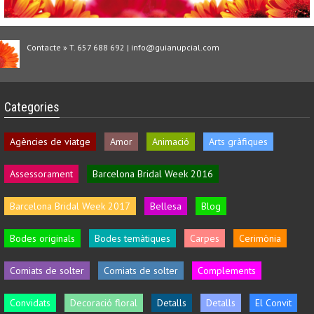
Contacte » T. 657 688 692 | info@guianupcial.com
Categories
Agències de viatge
Amor
Animació
Arts gràfiques
Assessorament
Barcelona Bridal Week 2016
Barcelona Bridal Week 2017
Bellesa
Blog
Bodes originals
Bodes temàtiques
Carpes
Cerimònia
Comiats de solter
Comiats de solter
Complements
Convidats
Decoració floral
Detalls
Detalls
El Convit