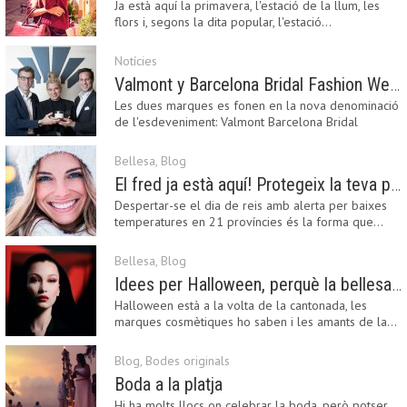
Ja està aquí la primavera, l'estació de la llum, les
flors i, segons la dita popular, l'estació…
Notícies
Valmont y Barcelona Bridal Fashion Week s’uneixen per donar impuls a la creativitat, la innovació i el disseny de la moda nupcial
Les dues marques es fonen en la nova denominació
de l'esdeveniment: Valmont Barcelona Bridal
Fashion…
Bellesa
,
Blog
El fred ja està aquí! Protegeix la teva pell amb els nostres consells i propostes
Despertar-se el dia de reis amb alerta per baixes
temperatures en 21 províncies és la forma que…
Bellesa
,
Blog
Idees per Halloween, perquè la bellesa pot ser terrorífica
Halloween està a la volta de la cantonada, les
marques cosmètiques ho saben i les amants de la…
Blog
,
Bodes originals
Boda a la platja
Hi ha molts llocs on celebrar la boda, però potser