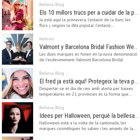
Bellesa
,
Blog
Els 10 millors trucs per a cuidar de la pell a la primavera
Ja està aquí la primavera, l'estació de la llum, les
flors i, segons la dita popular, l'estació…
Notícies
Valmont y Barcelona Bridal Fashion Week s’uneixen per donar impuls a la creativitat, la innovació i el disseny de la moda nupcial
Les dues marques es fonen en la nova denominació
de l'esdeveniment: Valmont Barcelona Bridal
Fashion…
Bellesa
,
Blog
El fred ja està aquí! Protegeix la teva pell amb els nostres consells i propostes
Despertar-se el dia de reis amb alerta per baixes
temperatures en 21 províncies és la forma que…
Bellesa
,
Blog
Idees per Halloween, perquè la bellesa pot ser terrorífica
Halloween està a la volta de la cantonada, les
marques cosmètiques ho saben i les amants de la…