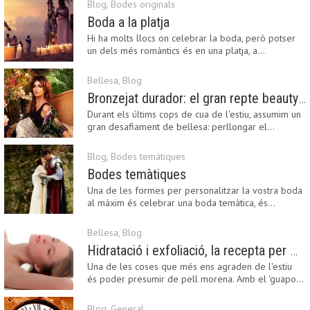
Blog
,
Bodes originals
Boda a la platja
Hi ha molts llocs on celebrar la boda, però potser
un dels més romàntics és en una platja, a…
Bellesa
,
Blog
Bronzejat durador: el gran repte beauty del final de l’estiu
Durant els últims cops de cua de l'estiu, assumim un
gran desafiament de bellesa: perllongar el…
Blog
,
Bodes temàtiques
Bodes temàtiques
Una de les formes per personalitzar la vostra boda
al màxim és celebrar una boda temàtica, és…
Bellesa
,
Blog
Hidratació i exfoliació, la recepta per mantenir el bronzejat
Una de les coses que més ens agraden de l'estiu
és poder presumir de pell morena. Amb el 'guapo…
Blog
,
General