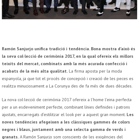
Ramón Sanjurjo unifica tradició i tendència. Bona mostra d’això és
la seva col·lecció de cerimònia 2017, en la qual ofereix els millors
teixits del mercat, combinats amb la més acurada confecció i
acabats de la més alta qualitat.
La firma aposta per la moda
espanyola, ja que tot el procés de concepció i creació de les peces es
realitza minuciosament a La Corunya des de fa més de dues dècades.
La nova col·lecció de cerimònia 2017 ofereix a l’home l’eina perfecta
per a un esdeveniment perfecte, combinant línies definides i patrons
ajustats, encarregats d’estilitzar el look per a aquest gran moment.
Les
noves tendències afegeixen a les clàssiques gammes de colors
negres i blaus, juntament amb una selecta gamma de verds i
granats.
A Ramón Sanjurjo som conscients de les exigències del