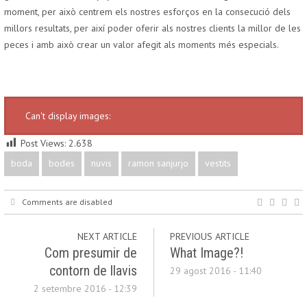
moment, per això centrem els nostres esforços en la consecució dels
millors resultats, per així poder oferir als nostres clients la millor de les
peces i amb això crear un valor afegit als moments més especials.
Can't display images:
Post Views:
2.638
boda
bodes
nuvis
ramon sanjurjo
vestits
Comments are disabled
NEXT ARTICLE
PREVIOUS ARTICLE
Com presumir de
What Image?!
contorn de llavis
29 agost 2016 - 11:40
2 setembre 2016 - 12:39