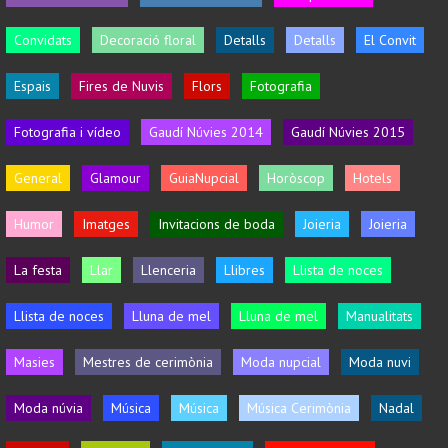
Convidats
Decoració floral
Detalls
Detalls
El Convit
Espais
Fires de Nuvis
Flors
Fotografia
Fotografia i vídeo
Gaudí Núvies 2014
Gaudí Núvies 2015
General
Glamour
GuiaNupcial
Horòscop
Hotels
Humor
Imatges
Invitacions de boda
Joieria
Joieria
La festa
Llar
Llenceria
Llibres
Llista de noces
Llista de noces
Lluna de mel
Lluna de mel
Manualitats
Masies
Mestres de cerimònia
Moda nupcial
Moda nuvi
Moda núvia
Música
Música
Música Cerimònia
Nadal