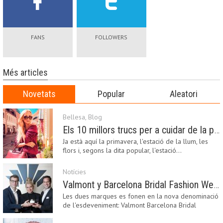
FANS
FOLLOWERS
Més articles
Novetats
Popular
Aleatori
Bellesa
,
Blog
Els 10 millors trucs per a cuidar de la pell a la primavera
Ja està aquí la primavera, l'estació de la llum, les
flors i, segons la dita popular, l'estació…
Notícies
Valmont y Barcelona Bridal Fashion Week s’uneixen per donar impuls a la creativitat, la innovació i el disseny de la moda nupcial
Les dues marques es fonen en la nova denominació
de l'esdeveniment: Valmont Barcelona Bridal
Fashion…