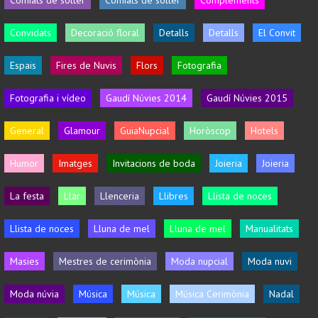
Convidats
Decoració floral
Detalls
Detalls
El Convit
Espais
Fires de Nuvis
Flors
Fotografia
Fotografia i vídeo
Gaudí Núvies 2014
Gaudí Núvies 2015
General
Glamour
GuiaNupcial
Horòscop
Hotels
Humor
Imatges
Invitacions de boda
Joieria
Joieria
La festa
Llar
Llenceria
Llibres
Llista de noces
Llista de noces
Lluna de mel
Lluna de mel
Manualitats
Masies
Mestres de cerimònia
Moda nupcial
Moda nuvi
Moda núvia
Música
Música
Música Cerimònia
Nadal