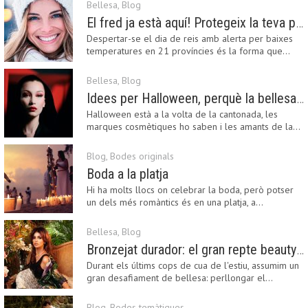
Bellesa
,
Blog
El fred ja està aquí! Protegeix la teva pell amb els nostres consells i propostes
Despertar-se el dia de reis amb alerta per baixes
temperatures en 21 províncies és la forma que…
Bellesa
,
Blog
Idees per Halloween, perquè la bellesa pot ser terrorífica
Halloween està a la volta de la cantonada, les
marques cosmètiques ho saben i les amants de la…
Blog
,
Bodes originals
Boda a la platja
Hi ha molts llocs on celebrar la boda, però potser
un dels més romàntics és en una platja, a…
Bellesa
,
Blog
Bronzejat durador: el gran repte beauty del final de l’estiu
Durant els últims cops de cua de l'estiu, assumim un
gran desafiament de bellesa: perllongar el…
Blog
,
Bodes temàtiques