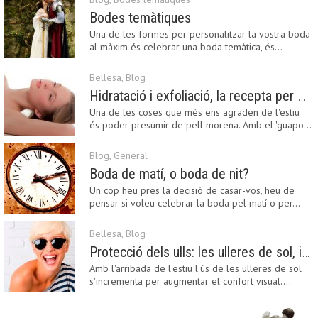
Bodes temàtiques
Una de les formes per personalitzar la vostra boda
al màxim és celebrar una boda temàtica, és…
Bellesa
,
Blog
Hidratació i exfoliació, la recepta per mantenir el bronzejat
Una de les coses que més ens agraden de l'estiu
és poder presumir de pell morena. Amb el 'guapo…
Blog
,
General
Boda de matí, o boda de nit?
Un cop heu pres la decisió de casar-vos, heu de
pensar si voleu celebrar la boda pel matí o per…
Bellesa
,
Blog
Protecció dels ulls: les ulleres de sol, imprescindibles en una boda estiuenca
Amb l'arribada de l'estiu l'ús de les ulleres de sol
s'incrementa per augmentar el confort visual.…