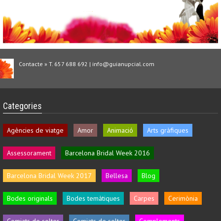
Contacte » T. 657 688 692 | info@guianupcial.com
Categories
Agències de viatge
Amor
Animació
Arts gràfiques
Assessorament
Barcelona Bridal Week 2016
Barcelona Bridal Week 2017
Bellesa
Blog
Bodes originals
Bodes temàtiques
Carpes
Cerimònia
Comiats de solter
Comiats de solter
Complements