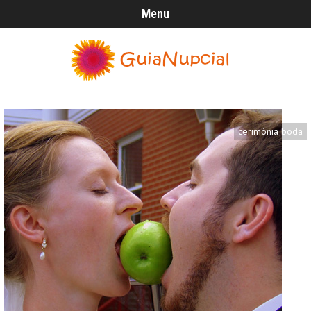
Menu
cerimònia boda