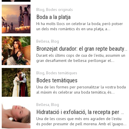
Blog
,
Bodes originals
Boda a la platja
Hi ha molts llocs on celebrar la boda, però potser
un dels més romàntics és en una platja, a…
Bellesa
,
Blog
Bronzejat durador: el gran repte beauty del final de l’estiu
Durant els últims cops de cua de l'estiu, assumim un
gran desafiament de bellesa: perllongar el…
Blog
,
Bodes temàtiques
Bodes temàtiques
Una de les formes per personalitzar la vostra boda
al màxim és celebrar una boda temàtica, és…
Bellesa
,
Blog
Hidratació i exfoliació, la recepta per mantenir el bronzejat
Una de les coses que més ens agraden de l'estiu
és poder presumir de pell morena. Amb el 'guapo…