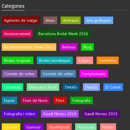
Categories
Agències de viatge
Amor
Animació
Arts gràfiques
Assessorament
Barcelona Bridal Week 2016
Barcelona Bridal Week 2017
Bellesa
Blog
Bodes originals
Bodes temàtiques
Carpes
Cerimònia
Comiats de solter
Comiats de solter
Complements
Convidats
Decoració floral
Detalls
Detalls
El Convit
Espais
Fires de Nuvis
Flors
Fotografia
Fotografia i vídeo
Gaudí Núvies 2014
Gaudí Núvies 2015
General
Glamour
GuiaNupcial
Horòscop
Hotels