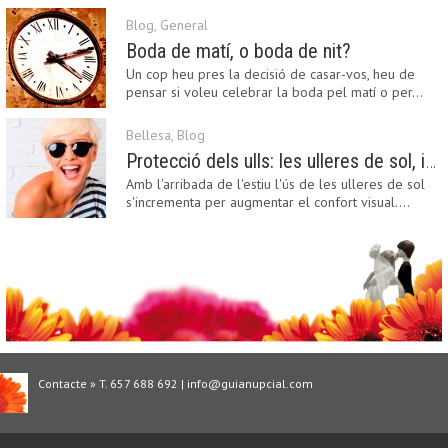
Blog
,
General
Boda de matí, o boda de nit?
Un cop heu pres la decisió de casar-vos, heu de
pensar si voleu celebrar la boda pel matí o per…
Bellesa
,
Blog
Protecció dels ulls: les ulleres de sol, imprescindibles en una boda estiuenca
Amb l'arribada de l'estiu l'ús de les ulleres de sol
s'incrementa per augmentar el confort visual.…
Contacte » T. 657 688 692 | info@guianupcial.com