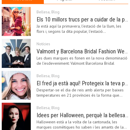
Bellesa
,
Blog
Els 10 millors trucs per a cuidar de la pell a la primavera
Ja està aquí la primavera, l'estació de la llum, les
flors i, segons la dita popular, l'estació…
Notícies
Valmont y Barcelona Bridal Fashion Week s’uneixen per donar impuls a la creativitat, la innovació i el disseny de la moda nupcial
Les dues marques es fonen en la nova denominació
de l'esdeveniment: Valmont Barcelona Bridal
Fashion…
Bellesa
,
Blog
El fred ja està aquí! Protegeix la teva pell amb els nostres consells i propostes
Despertar-se el dia de reis amb alerta per baixes
temperatures en 21 províncies és la forma que…
Bellesa
,
Blog
Idees per Halloween, perquè la bellesa pot ser terrorífica
Halloween està a la volta de la cantonada, les
marques cosmètiques ho saben i les amants de la…