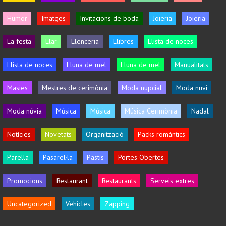
Humor
Imatges
Invitacions de boda
Joieria
Joieria
La festa
Llar
Llenceria
Llibres
Llista de noces
Llista de noces
Lluna de mel
Lluna de mel
Manualitats
Masies
Mestres de cerimònia
Moda nupcial
Moda nuvi
Moda núvia
Música
Música
Música Cerimònia
Nadal
Notícies
Novetats
Organització
Packs romàntics
Parella
Pasarel·la
Pastís
Portes Obertes
Promocions
Restaurant
Restaurants
Serveis extres
Uncategorized
Vehicles
Zapping