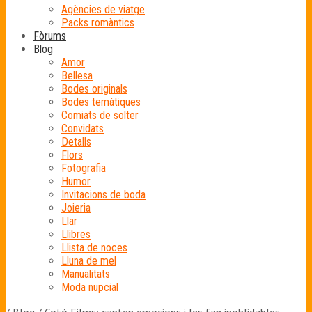
Agències de viatge
Packs romàntics
Fòrums
Blog
Amor
Bellesa
Bodes originals
Bodes temàtiques
Comiats de solter
Convidats
Detalls
Flors
Fotografia
Humor
Invitacions de boda
Joieria
Llar
Llibres
Llista de noces
Lluna de mel
Manualitats
Moda nupcial