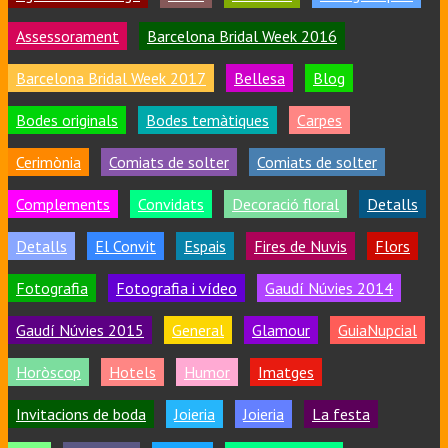
Assessorament
Barcelona Bridal Week 2016
Barcelona Bridal Week 2017
Bellesa
Blog
Bodes originals
Bodes temàtiques
Carpes
Cerimònia
Comiats de solter
Comiats de solter
Complements
Convidats
Decoració floral
Detalls
Detalls
El Convit
Espais
Fires de Nuvis
Flors
Fotografia
Fotografia i vídeo
Gaudí Núvies 2014
Gaudí Núvies 2015
General
Glamour
GuiaNupcial
Horòscop
Hotels
Humor
Imatges
Invitacions de boda
Joieria
Joieria
La festa