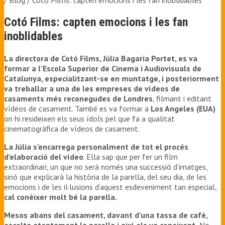
/ Blog /
Cotó Films: capten emocions i les fan inoblidables
Cotó Films: capten emocions i les fan
inoblidables
La directora de Cotó Films, Júlia Bagaria Portet, es va
formar a l’Escola Superior de Cinema i Audiovisuals de
Catalunya, especialitzant-se en muntatge, i posteriorment
va treballar a una de les empreses de vídeos de
casaments més reconegudes de Londres
, filmant i editant
vídeos de casament. També es va formar a
Los Angeles (EUA)
on hi resideixen els seus ídols pel que fa a qualitat
cinematogràfica de vídeos de casament.
La Júlia s’encarrega personalment de tot el procés
d’elaboració del vídeo
. Ella sap que per fer un film
extraordinari, un que no serà només una successió d’imatges,
sinó que explicarà la història de la parella, del seu dia, de les
emocions i de les il·lusions d’aquest esdeveniment tan especial,
cal conèixer molt bé la parella.
Mesos abans del casament, davant d’una tassa de cafè,
escolta atentament la parella i així els va coneixent.
No