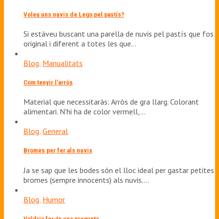
Voleu uns nuvis de Lego pel pastís?
Si estàveu buscant una parella de nuvis pel pastís que fos
original i diferent a totes les que…
Blog
,
Manualitats
Com tenyir l’arròs
Material que necessitaràs: Arròs de gra llarg. Colorant
alimentari. N'hi ha de color vermell,…
Blog
,
General
Bromes per fer als nuvis
Ja se sap que les bodes són el lloc ideal per gastar petites
bromes (sempre innocents) als nuvis.…
Blog
,
Humor
Voldria fer-te una pregunta…