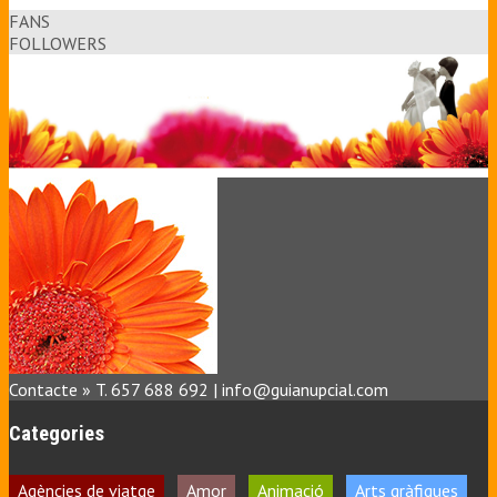
FANS
FOLLOWERS
Contacte » T. 657 688 692 | info@guianupcial.com
Categories
Agències de viatge
Amor
Animació
Arts gràfiques