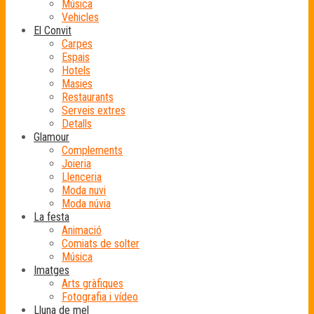
Música
Vehicles
El Convit
Carpes
Espais
Hotels
Masies
Restaurants
Serveis extres
Detalls
Glamour
Complements
Joieria
Llenceria
Moda nuvi
Moda núvia
La festa
Animació
Comiats de solter
Música
Imatges
Arts gràfiques
Fotografia i vídeo
Lluna de mel