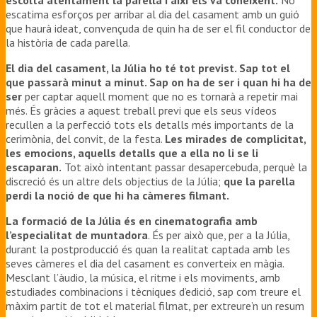
escatima esforços per arribar al dia del casament amb un guió
que haurà ideat, convençuda de quin ha de ser el fil conductor de
la història de cada parella.
El dia del casament, la Júlia ho té tot previst. Sap tot el
que passarà minut a minut. Sap on ha de ser i quan hi ha de
ser
per captar aquell moment que no es tornarà a repetir mai
més. És gràcies a aquest treball previ que els seus vídeos
recullen a la perfecció tots els detalls més importants de la
cerimònia, del convit, de la festa.
Les mirades de complicitat,
les emocions, aquells detalls que a ella no li se li
escaparan.
Tot això intentant passar desapercebuda, perquè la
discreció és un altre dels objectius de la Júlia;
que la parella
perdi la noció de que hi ha càmeres filmant.
La formació de la Júlia és en cinematografia amb
l’especialitat de muntadora
. És per això que, per a la Júlia,
durant la postproducció és quan la realitat captada amb les
seves càmeres el dia del casament es converteix en màgia.
Mesclant l’àudio, la música, el ritme i els moviments, amb
estudiades combinacions i tècniques d’edició, sap com treure el
màxim partit de tot el material filmat, per extreure’n un resum