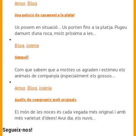
Amor
,
Blog
Una petició de casament a la platja!
Us posem en situació... Us porten fins a la platja. Pugeu
damunt d'una roca, molt pròxima a les…
Blog
,
Joieria
Gatanell
Com que sabem que a moltes us agraden i estimeu els
animals de companyia (especialment els gossos…
Amor
,
Blog
,
Joieria
Anells de compromís molt originals
El món de les noces és cada vegada més original i amb
més varietat d'idees! Avui dia, els nuvis…
Segueix-nos!