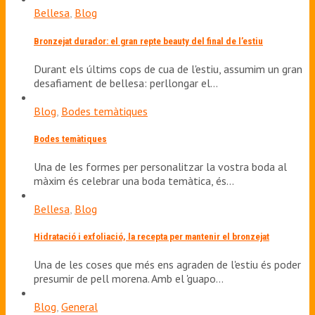
Bellesa
,
Blog
Bronzejat durador: el gran repte beauty del final de l’estiu
Durant els últims cops de cua de l'estiu, assumim un gran
desafiament de bellesa: perllongar el…
Blog
,
Bodes temàtiques
Bodes temàtiques
Una de les formes per personalitzar la vostra boda al
màxim és celebrar una boda temàtica, és…
Bellesa
,
Blog
Hidratació i exfoliació, la recepta per mantenir el bronzejat
Una de les coses que més ens agraden de l'estiu és poder
presumir de pell morena. Amb el 'guapo…
Blog
,
General