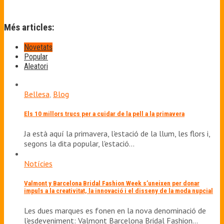
Més articles:
Novetats
Popular
Aleatori
Bellesa
,
Blog
Els 10 millors trucs per a cuidar de la pell a la primavera
Ja està aquí la primavera, l'estació de la llum, les flors i,
segons la dita popular, l'estació…
Notícies
Valmont y Barcelona Bridal Fashion Week s’uneixen per donar
impuls a la creativitat, la innovació i el disseny de la moda nupcial
Les dues marques es fonen en la nova denominació de
l'esdeveniment: Valmont Barcelona Bridal Fashion…