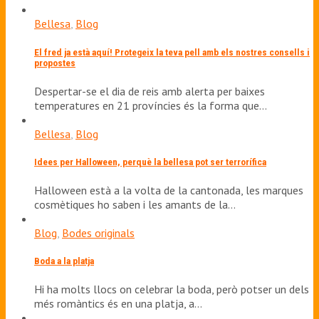
Bellesa
,
Blog
El fred ja està aquí! Protegeix la teva pell amb els nostres consells i
propostes
Despertar-se el dia de reis amb alerta per baixes
temperatures en 21 províncies és la forma que…
Bellesa
,
Blog
Idees per Halloween, perquè la bellesa pot ser terrorífica
Halloween està a la volta de la cantonada, les marques
cosmètiques ho saben i les amants de la…
Blog
,
Bodes originals
Boda a la platja
Hi ha molts llocs on celebrar la boda, però potser un dels
més romàntics és en una platja, a…