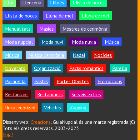
Llar
Llenceria
Llibres
Llista de noces
Llista de noces
Lluna de mel
Lluna de mel
Manualitats
Masies
Mestres de cerimònia
Moda nupcial
Moda nuvi
Moda núvia
Música
Música
Música Cerimònia
Nadal
Notícies
Novetats
Organització
Packs romàntics
Parella
Pasarel·la
Pastís
Portes Obertes
Promocions
Restaurant
Restaurants
Serveis extres
Uncategorized
Vehicles
Zapping
Disseny web:
Creacions
, GuiaNupcial és una marca registrada (C)
Tots els drets reservats. 2003-2023
Puja!