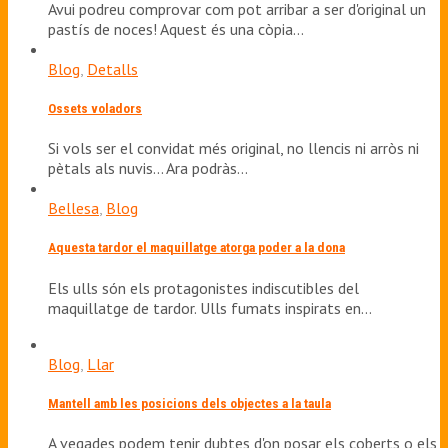
Avui podreu comprovar com pot arribar a ser d'original un
pastís de noces! Aquest és una còpia…
Blog
,
Detalls
Ossets voladors
Si vols ser el convidat més original, no llencis ni arròs ni
pètals als nuvis... Ara podràs…
Bellesa
,
Blog
Aquesta tardor el maquillatge atorga poder a la dona
Els ulls són els protagonistes indiscutibles del
maquillatge de tardor. Ulls fumats inspirats en…
Blog
,
Llar
Mantell amb les posicions dels objectes a la taula
A vegades podem tenir dubtes d'on posar els coberts o els