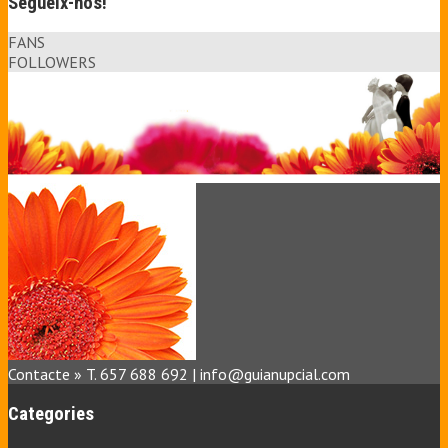
Segueix-nos!
FANS
FOLLOWERS
Contacte » T. 657 688 692 | info@guianupcial.com
Categories