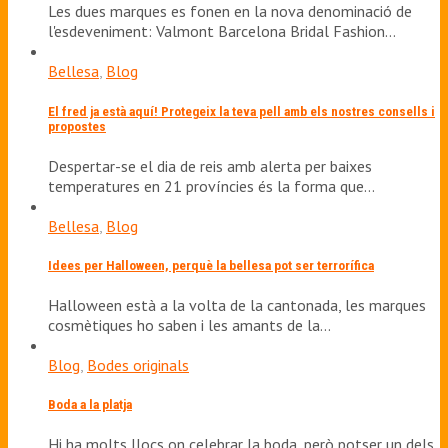
Les dues marques es fonen en la nova denominació de
l'esdeveniment: Valmont Barcelona Bridal Fashion…
Bellesa
,
Blog
El fred ja està aquí! Protegeix la teva pell amb els nostres consells i
propostes
Despertar-se el dia de reis amb alerta per baixes
temperatures en 21 províncies és la forma que…
Bellesa
,
Blog
Idees per Halloween, perquè la bellesa pot ser terrorífica
Halloween està a la volta de la cantonada, les marques
cosmètiques ho saben i les amants de la…
Blog
,
Bodes originals
Boda a la platja
Hi ha molts llocs on celebrar la boda, però potser un dels