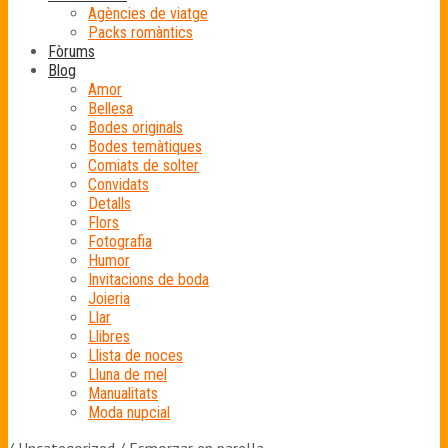
Agències de viatge
Packs romàntics
Fòrums
Blog
Amor
Bellesa
Bodes originals
Bodes temàtiques
Comiats de solter
Convidats
Detalls
Flors
Fotografia
Humor
Invitacions de boda
Joieria
Llar
Llibres
Llista de noces
Lluna de mel
Manualitats
Moda nupcial