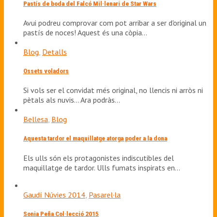
Pastís de boda del Falcó Mil·lenari de Star Wars
Avui podreu comprovar com pot arribar a ser d'original un
pastís de noces! Aquest és una còpia…
Blog
,
Detalls
Ossets voladors
Si vols ser el convidat més original, no llencis ni arròs ni
pètals als nuvis... Ara podràs…
Bellesa
,
Blog
Aquesta tardor el maquillatge atorga poder a la dona
Els ulls són els protagonistes indiscutibles del
maquillatge de tardor. Ulls fumats inspirats en…
Gaudí Núvies 2014
,
Pasarel·la
Sonia Peña Col·lecció 2015