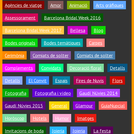
Agències de viatge
Amor
Animació
Arts gràfiques
Assessorament
Barcelona Bridal Week 2016
Barcelona Bridal Week 2017
Bellesa
Blog
Bodes originals
Bodes temàtiques
Carpes
Cerimònia
Comiats de solter
Comiats de solter
Complements
Convidats
Decoració floral
Detalls
Detalls
El Convit
Espais
Fires de Nuvis
Flors
Fotografia
Fotografia i vídeo
Gaudí Núvies 2014
Gaudí Núvies 2015
General
Glamour
GuiaNupcial
Horòscop
Hotels
Humor
Imatges
Invitacions de boda
Joieria
Joieria
La festa