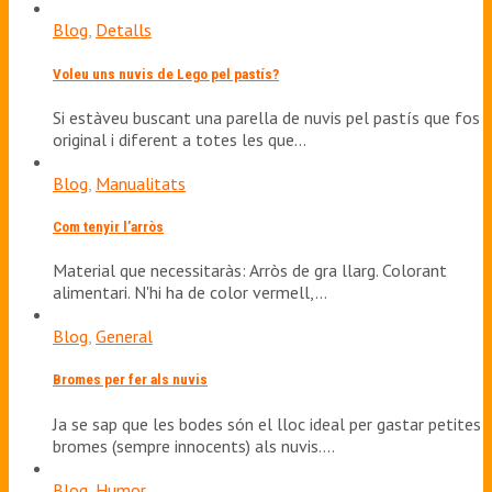
Blog
,
Detalls
Voleu uns nuvis de Lego pel pastís?
Si estàveu buscant una parella de nuvis pel pastís que fos
original i diferent a totes les que…
Blog
,
Manualitats
Com tenyir l’arròs
Material que necessitaràs: Arròs de gra llarg. Colorant
alimentari. N'hi ha de color vermell,…
Blog
,
General
Bromes per fer als nuvis
Ja se sap que les bodes són el lloc ideal per gastar petites
bromes (sempre innocents) als nuvis.…
Blog
,
Humor