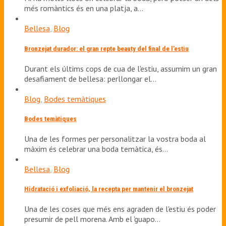
més romàntics és en una platja, a…
Bellesa
,
Blog
Bronzejat durador: el gran repte beauty del final de l’estiu
Durant els últims cops de cua de l'estiu, assumim un gran
desafiament de bellesa: perllongar el…
Blog
,
Bodes temàtiques
Bodes temàtiques
Una de les formes per personalitzar la vostra boda al
màxim és celebrar una boda temàtica, és…
Bellesa
,
Blog
Hidratació i exfoliació, la recepta per mantenir el bronzejat
Una de les coses que més ens agraden de l'estiu és poder
presumir de pell morena. Amb el 'guapo…