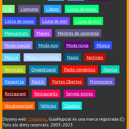
Llar
Llenceria
Llibres
Llista de noces
Llista de noces
Lluna de mel
Lluna de mel
Manualitats
Masies
Mestres de cerimònia
Moda nupcial
Moda nuvi
Moda núvia
Música
Música
Música Cerimònia
Nadal
Notícies
Novetats
Organització
Packs romàntics
Parella
Pasarel·la
Pastís
Portes Obertes
Promocions
Restaurant
Restaurants
Serveis extres
Uncategorized
Vehicles
Zapping
Disseny web:
Creacions
, GuiaNupcial és una marca registrada (C)
Tots els drets reservats. 2003-2023