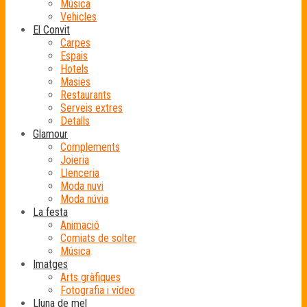
Música
Vehicles
El Convit
Carpes
Espais
Hotels
Masies
Restaurants
Serveis extres
Detalls
Glamour
Complements
Joieria
Llenceria
Moda nuvi
Moda núvia
La festa
Animació
Comiats de solter
Música
Imatges
Arts gràfiques
Fotografia i vídeo
Lluna de mel