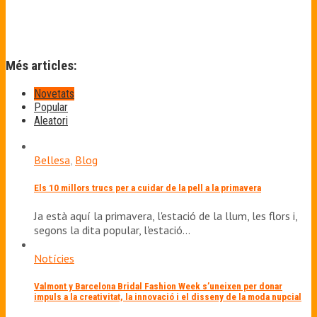
Més articles:
Novetats
Popular
Aleatori
Bellesa
,
Blog
Els 10 millors trucs per a cuidar de la pell a la primavera
Ja està aquí la primavera, l'estació de la llum, les flors i,
segons la dita popular, l'estació…
Notícies
Valmont y Barcelona Bridal Fashion Week s’uneixen per donar
impuls a la creativitat, la innovació i el disseny de la moda nupcial