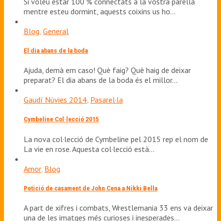
Si voleu estar 100 % connectats a la vostra parella
mentre esteu dormint, aquests coixins us ho…
Blog
,
General
El dia abans de la boda
Ajuda, demà em caso! Què faig? Què haig de deixar
preparat? El dia abans de la boda és el millor…
Gaudí Núvies 2014
,
Pasarel·la
Cymbeline Col·lecció 2015
La nova col·lecció de Cymbeline pel 2015 rep el nom de
La vie en rose. Aquesta col·lecció està…
Amor
,
Blog
Petició de casament de John Cena a Nikki Bella
A part de xifres i combats, Wrestlemania 33 ens va deixar
una de les imatges més curioses i inesperades…