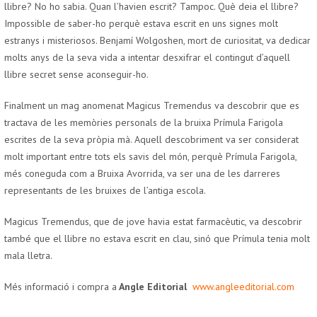
llibre? No ho sabia. Quan l’havien escrit? Tampoc. Què deia el llibre?
Impossible de saber-ho perquè estava escrit en uns signes molt
estranys i misteriosos. Benjamí Wolgoshen, mort de curiositat, va dedicar
molts anys de la seva vida a intentar desxifrar el contingut d’aquell
llibre secret sense aconseguir-ho.
Finalment un mag anomenat Magicus Tremendus va descobrir que es
tractava de les memòries personals de la bruixa Prímula Farigola
escrites de la seva pròpia mà. Aquell descobriment va ser considerat
molt important entre tots els savis del món, perquè Prímula Farigola,
més coneguda com a Bruixa Avorrida, va ser una de les darreres
representants de les bruixes de l’antiga escola.
Magicus Tremendus, que de jove havia estat farmacèutic, va descobrir
també que el llibre no estava escrit en clau, sinó que Prímula tenia molt
mala lletra.
Més informació i compra a
Angle Editorial
www.angleeditorial.com