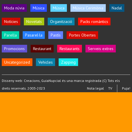
Moda núvia
Música
Música
Música Cerimònia
Nadal
Notícies
Novetats
Organització
Packs romàntics
Parella
Pasarel·la
Pastís
Portes Obertes
Promocions
Restaurant
Restaurants
Serveis extres
Uncategorized
Vehicles
Zapping
Disseny web:
Creacions
, GuiaNupcial és una marca registrada (C) Tots els
drets reservats. 2003-2023
Nota legal
TV
Puja!