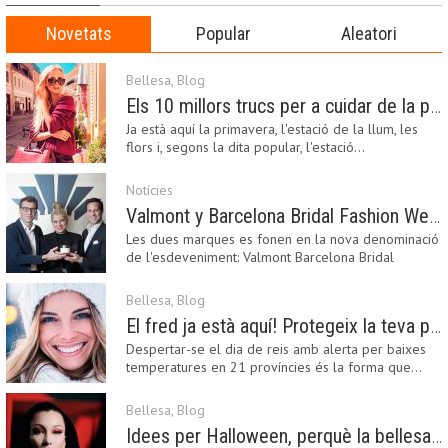
Novetats
Popular
Aleatori
Bellesa
,
Blog
Els 10 millors trucs per a cuidar de la pell a la primavera
Ja està aquí la primavera, l'estació de la llum, les
flors i, segons la dita popular, l'estació…
Notícies
Valmont y Barcelona Bridal Fashion Week s’uneixen per donar impuls a la creativitat, la innovació i el disseny de la moda nupcial
Les dues marques es fonen en la nova denominació
de l'esdeveniment: Valmont Barcelona Bridal
Fashion…
Bellesa
,
Blog
El fred ja està aquí! Protegeix la teva pell amb els nostres consells i propostes
Despertar-se el dia de reis amb alerta per baixes
temperatures en 21 províncies és la forma que…
Bellesa
,
Blog
Idees per Halloween, perquè la bellesa pot ser terrorífica