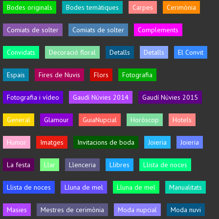
Bodes originals
Bodes temàtiques
Carpes
Cerimònia
Comiats de solter
Comiats de solter
Complements
Convidats
Decoració floral
Detalls
Detalls
El Convit
Espais
Fires de Nuvis
Flors
Fotografia
Fotografia i vídeo
Gaudí Núvies 2014
Gaudí Núvies 2015
General
Glamour
GuiaNupcial
Horòscop
Hotels
Humor
Imatges
Invitacions de boda
Joieria
Joieria
La festa
Llar
Llenceria
Llibres
Llista de noces
Llista de noces
Lluna de mel
Lluna de mel
Manualitats
Masies
Mestres de cerimònia
Moda nupcial
Moda nuvi