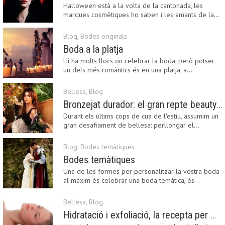
Halloween està a la volta de la cantonada, les
marques cosmètiques ho saben i les amants de la…
Blog
,
Bodes originals
Boda a la platja
Hi ha molts llocs on celebrar la boda, però potser
un dels més romàntics és en una platja, a…
Bellesa
,
Blog
Bronzejat durador: el gran repte beauty del final de l’estiu
Durant els últims cops de cua de l'estiu, assumim un
gran desafiament de bellesa: perllongar el…
Blog
,
Bodes temàtiques
Bodes temàtiques
Una de les formes per personalitzar la vostra boda
al màxim és celebrar una boda temàtica, és…
Bellesa
,
Blog
Hidratació i exfoliació, la recepta per mantenir el bronzejat