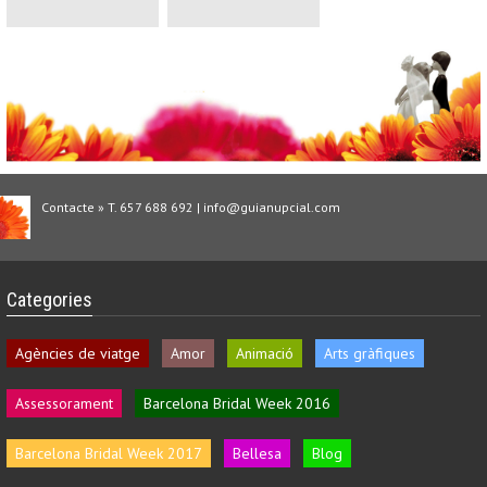
Contacte » T. 657 688 692 | info@guianupcial.com
Categories
Agències de viatge
Amor
Animació
Arts gràfiques
Assessorament
Barcelona Bridal Week 2016
Barcelona Bridal Week 2017
Bellesa
Blog