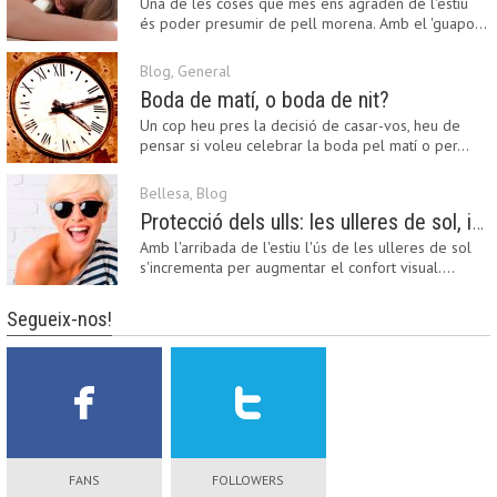
Una de les coses que més ens agraden de l'estiu
és poder presumir de pell morena. Amb el 'guapo…
Blog
,
General
Boda de matí, o boda de nit?
Un cop heu pres la decisió de casar-vos, heu de
pensar si voleu celebrar la boda pel matí o per…
Bellesa
,
Blog
Protecció dels ulls: les ulleres de sol, imprescindibles en una boda estiuenca
Amb l'arribada de l'estiu l'ús de les ulleres de sol
s'incrementa per augmentar el confort visual.…
Segueix-nos!
FANS
FOLLOWERS