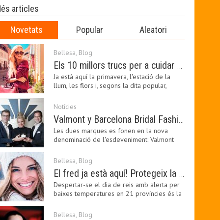
és articles
Novetats
Popular
Aleatori
Bellesa
,
Blog
Els 10 millors trucs per a cuidar de la pell a la primavera
Ja està aquí la primavera, l'estació de la
llum, les flors i, segons la dita popular,
l'estació…
Notícies
Valmont y Barcelona Bridal Fashion Week s’uneixen per donar impuls a la creativitat, la innovació i el disseny de la moda nupcial
Les dues marques es fonen en la nova
denominació de l'esdeveniment: Valmont
Barcelona Bridal Fashion…
Bellesa
,
Blog
El fred ja està aquí! Protegeix la teva pell amb els nostres consells i propostes
Despertar-se el dia de reis amb alerta per
baixes temperatures en 21 províncies és la
forma que…
Bellesa
,
Blog