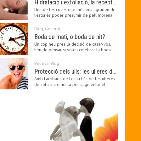
Hidratació i exfoliació, la recepta per mantenir el bronzejat
Una de les coses que més ens agraden de
l'estiu és poder presumir de pell morena.
Amb el 'guapo…
Blog
,
General
Boda de matí, o boda de nit?
Un cop heu pres la decisió de casar-vos,
heu de pensar si voleu celebrar la boda
pel matí o per…
Bellesa
,
Blog
Protecció dels ulls: les ulleres de sol, imprescindibles en una boda estiuenca
Amb l'arribada de l'estiu l'ús de les ulleres
de sol s'incrementa per augmentar el
confort visual.…