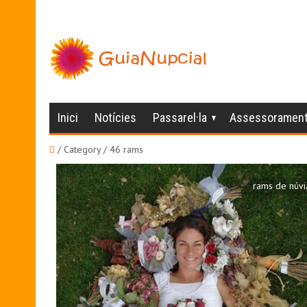
Inici
Notícies
Passarel·la
Assessoramen
/ Category / 46 rams
rams de núvi