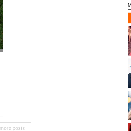
M
more posts