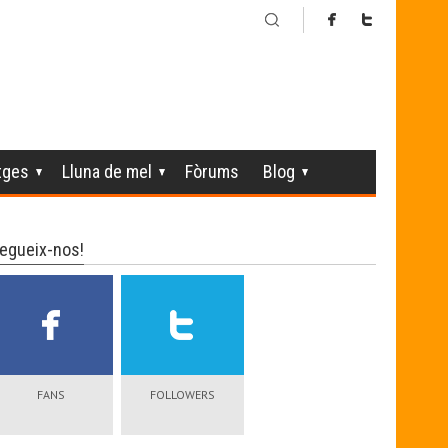
tges
Lluna de mel
Fòrums
Blog
egueix-nos!
FANS
FOLLOWERS