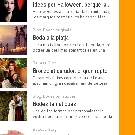
Idees per Halloween, perquè la bellesa pot ser terrorífica
Halloween està a la volta de la cantonada,
les marques cosmètiques ho saben i les
amants de la…
Blog
,
Bodes originals
Boda a la platja
Hi ha molts llocs on celebrar la boda, però
potser un dels més romàntics és en una
platja, a…
Bellesa
,
Blog
Bronzejat durador: el gran repte beauty del final de l’estiu
Durant els últims cops de cua de l'estiu,
assumim un gran desafiament de bellesa:
perllongar el…
Blog
,
Bodes temàtiques
Bodes temàtiques
Una de les formes per personalitzar la
vostra boda al màxim és celebrar una boda
temàtica, és…
Bellesa
,
Blog