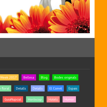
l Week 2017
Bellesa
Blog
Bodes originals
 floral
Detalls
Detalls
El Convit
Espais
GuiaNupcial
Horòscop
Hotels
Humor