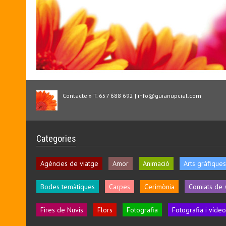
Contacte » T. 657 688 692 | info@guianupcial.com
Categories
Agències de viatge
Amor
Animació
Arts gràfiques
Bodes temàtiques
Carpes
Cerimònia
Comiats de 
Fires de Nuvis
Flors
Fotografia
Fotografia i vídeo