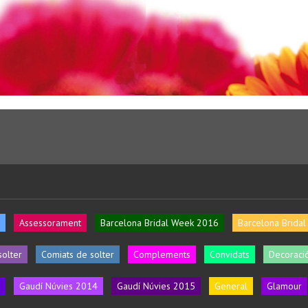
Assessorament
Barcelona Bridal Week 2016
Barcelona Brida
solter
Comiats de solter
Complements
Convidats
Decoració
Gaudí Núvies 2014
Gaudí Núvies 2015
General
Glamour