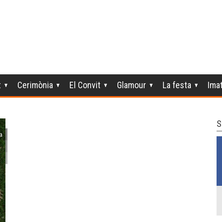
t
Cerimònia
El Convit
Glamour
La festa
Ima
S
a