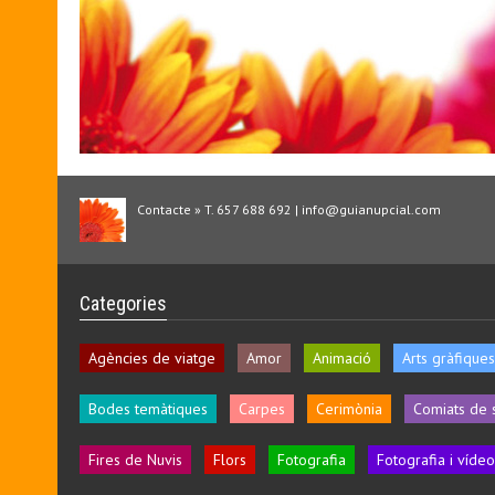
Contacte » T. 657 688 692 | info@guianupcial.com
Categories
Agències de viatge
Amor
Animació
Arts gràfiques
Bodes temàtiques
Carpes
Cerimònia
Comiats de 
Fires de Nuvis
Flors
Fotografia
Fotografia i vídeo