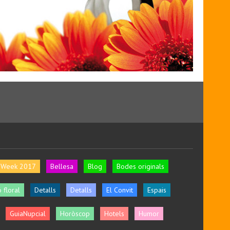
l Week 2017
Bellesa
Blog
Bodes originals
 floral
Detalls
Detalls
El Convit
Espais
GuiaNupcial
Horòscop
Hotels
Humor