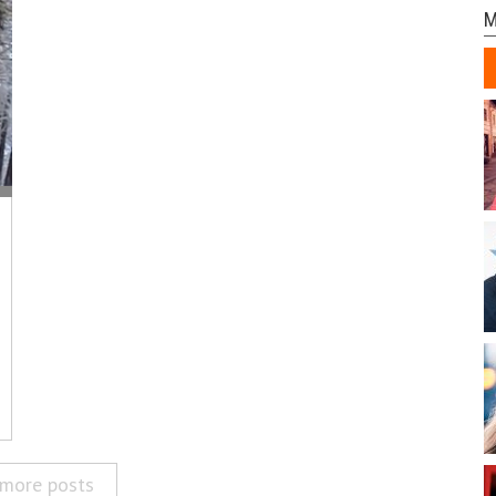
M
more posts