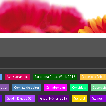
Assessorament
Barcelona Bridal Week 2016
Barcelona Brida
solter
Comiats de solter
Complements
Convidats
Decoració
Gaudí Núvies 2014
Gaudí Núvies 2015
General
Glamour