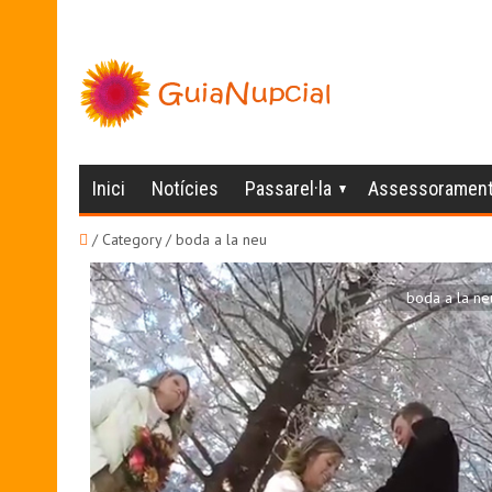
Inici
Notícies
Passarel·la
Assessoramen
/ Category / boda a la neu
boda a la ne