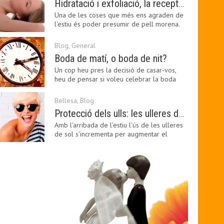
Hidratació i exfoliació, la recepta per mantenir el bronzejat
Una de les coses que més ens agraden de
l'estiu és poder presumir de pell morena.
Amb el 'guapo…
Blog
,
General
Boda de matí, o boda de nit?
Un cop heu pres la decisió de casar-vos,
heu de pensar si voleu celebrar la boda
pel matí o per…
Bellesa
,
Blog
Protecció dels ulls: les ulleres de sol, imprescindibles en una boda estiuenca
Amb l'arribada de l'estiu l'ús de les ulleres
de sol s'incrementa per augmentar el
confort visual.…