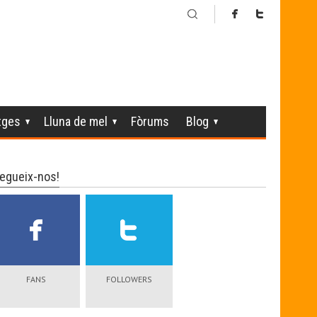
tges
Lluna de mel
Fòrums
Blog
egueix-nos!
FANS
FOLLOWERS