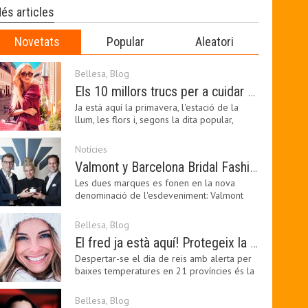
és articles
Novetats
Popular
Aleatori
Bellesa
,
Blog
Els 10 millors trucs per a cuidar de la pell a la primavera
Ja està aquí la primavera, l'estació de la
llum, les flors i, segons la dita popular,
l'estació…
Notícies
Valmont y Barcelona Bridal Fashion Week s’uneixen per donar impuls a la creativitat, la innovació i el disseny de la moda nupcial
Les dues marques es fonen en la nova
denominació de l'esdeveniment: Valmont
Barcelona Bridal Fashion…
Bellesa
,
Blog
El fred ja està aquí! Protegeix la teva pell amb els nostres consells i propostes
Despertar-se el dia de reis amb alerta per
baixes temperatures en 21 províncies és la
forma que…
Bellesa
,
Blog