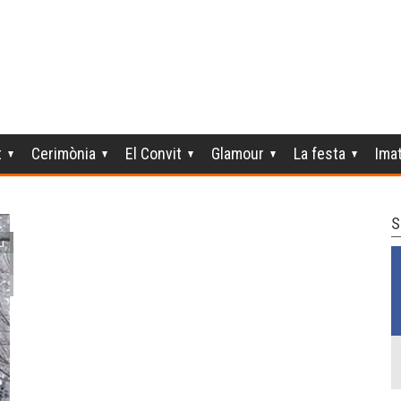
t
Cerimònia
El Convit
Glamour
La festa
Ima
S
u