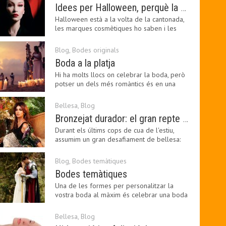
Idees per Halloween, perquè la bellesa pot ser terrorífica
Halloween està a la volta de la cantonada,
les marques cosmètiques ho saben i les
amants de la…
Blog
,
Bodes originals
Boda a la platja
Hi ha molts llocs on celebrar la boda, però
potser un dels més romàntics és en una
platja, a…
Bellesa
,
Blog
Bronzejat durador: el gran repte beauty del final de l’estiu
Durant els últims cops de cua de l'estiu,
assumim un gran desafiament de bellesa:
perllongar el…
Blog
,
Bodes temàtiques
Bodes temàtiques
Una de les formes per personalitzar la
vostra boda al màxim és celebrar una boda
temàtica, és…
Bellesa
,
Blog