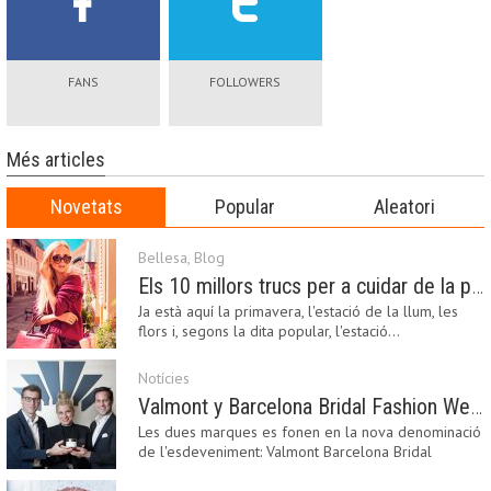
FANS
FOLLOWERS
Més articles
Novetats
Popular
Aleatori
Bellesa
,
Blog
Els 10 millors trucs per a cuidar de la pell a la primavera
Ja està aquí la primavera, l'estació de la llum, les
flors i, segons la dita popular, l'estació…
Notícies
Valmont y Barcelona Bridal Fashion Week s’uneixen per donar impuls a la creativitat, la innovació i el disseny de la moda nupcial
Les dues marques es fonen en la nova denominació
de l'esdeveniment: Valmont Barcelona Bridal
Fashion…