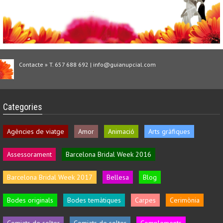
Contacte » T. 657 688 692 | info@guianupcial.com
Categories
Agències de viatge
Amor
Animació
Arts gràfiques
Assessorament
Barcelona Bridal Week 2016
Barcelona Bridal Week 2017
Bellesa
Blog
Bodes originals
Bodes temàtiques
Carpes
Cerimònia
Comiats de solter
Comiats de solter
Complements