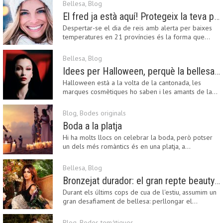
Bellesa
,
Blog
El fred ja està aquí! Protegeix la teva pell amb els nostres consells i propostes
Despertar-se el dia de reis amb alerta per baixes
temperatures en 21 províncies és la forma que…
Bellesa
,
Blog
Idees per Halloween, perquè la bellesa pot ser terrorífica
Halloween està a la volta de la cantonada, les
marques cosmètiques ho saben i les amants de la…
Blog
,
Bodes originals
Boda a la platja
Hi ha molts llocs on celebrar la boda, però potser
un dels més romàntics és en una platja, a…
Bellesa
,
Blog
Bronzejat durador: el gran repte beauty del final de l’estiu
Durant els últims cops de cua de l'estiu, assumim un
gran desafiament de bellesa: perllongar el…
Blog
,
Bodes temàtiques