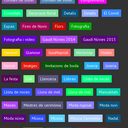
Convidats
Decoració floral
Detalls
Detalls
El Convit
Espais
Fires de Nuvis
Flors
Fotografia
Fotografia i vídeo
Gaudí Núvies 2014
Gaudí Núvies 2015
General
Glamour
GuiaNupcial
Horòscop
Hotels
Humor
Imatges
Invitacions de boda
Joieria
Joieria
La festa
Llar
Llenceria
Llibres
Llista de noces
Llista de noces
Lluna de mel
Lluna de mel
Manualitats
Masies
Mestres de cerimònia
Moda nupcial
Moda nuvi
Moda núvia
Música
Música
Música Cerimònia
Nadal