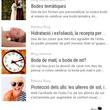
Bodes temàtiques
Una de les formes per personalitzar la vostra boda
al màxim és celebrar una boda temàtica, és…
Bellesa
,
Blog
Hidratació i exfoliació, la recepta per mantenir el bronzejat
Una de les coses que més ens agraden de l'estiu
és poder presumir de pell morena. Amb el 'guapo…
Blog
,
General
Boda de matí, o boda de nit?
Un cop heu pres la decisió de casar-vos, heu de
pensar si voleu celebrar la boda pel matí o per…
Bellesa
,
Blog
Protecció dels ulls: les ulleres de sol, imprescindibles en una boda estiuenca
Amb l'arribada de l'estiu l'ús de les ulleres de sol
s'incrementa per augmentar el confort visual.…