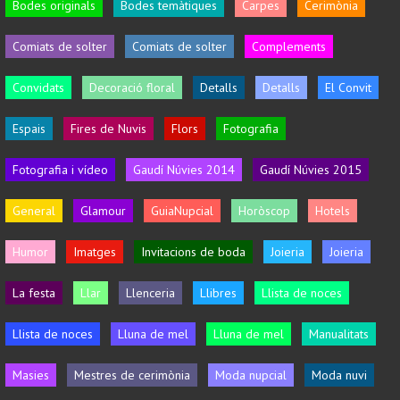
Bodes originals
Bodes temàtiques
Carpes
Cerimònia
Comiats de solter
Comiats de solter
Complements
Convidats
Decoració floral
Detalls
Detalls
El Convit
Espais
Fires de Nuvis
Flors
Fotografia
Fotografia i vídeo
Gaudí Núvies 2014
Gaudí Núvies 2015
General
Glamour
GuiaNupcial
Horòscop
Hotels
Humor
Imatges
Invitacions de boda
Joieria
Joieria
La festa
Llar
Llenceria
Llibres
Llista de noces
Llista de noces
Lluna de mel
Lluna de mel
Manualitats
Masies
Mestres de cerimònia
Moda nupcial
Moda nuvi