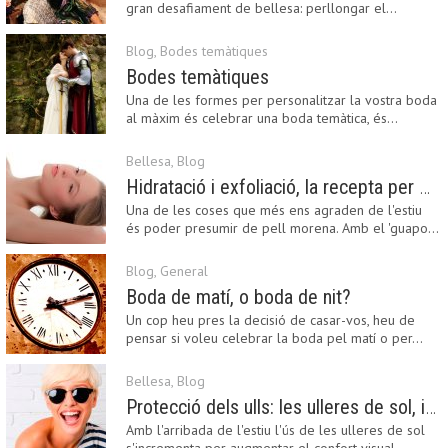
gran desafiament de bellesa: perllongar el…
Blog
,
Bodes temàtiques
Bodes temàtiques
Una de les formes per personalitzar la vostra boda
al màxim és celebrar una boda temàtica, és…
Bellesa
,
Blog
Hidratació i exfoliació, la recepta per mantenir el bronzejat
Una de les coses que més ens agraden de l'estiu
és poder presumir de pell morena. Amb el 'guapo…
Blog
,
General
Boda de matí, o boda de nit?
Un cop heu pres la decisió de casar-vos, heu de
pensar si voleu celebrar la boda pel matí o per…
Bellesa
,
Blog
Protecció dels ulls: les ulleres de sol, imprescindibles en una boda estiuenca
Amb l'arribada de l'estiu l'ús de les ulleres de sol