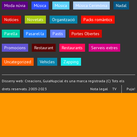
Moda núvia
Música
Música
Música Cerimònia
Nadal
Notícies
Novetats
Organització
Packs romàntics
Parella
Pasarel·la
Pastís
Portes Obertes
Promocions
Restaurant
Restaurants
Serveis extres
Uncategorized
Vehicles
Zapping
Disseny web:
Creacions
, GuiaNupcial és una marca registrada (C) Tots els
drets reservats. 2003-2023
Nota legal
TV
Puja!