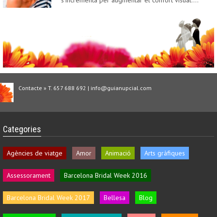
s'incrementa per augmentar el confort visual.…
Contacte » T. 657 688 692 | info@guianupcial.com
Categories
Agències de viatge
Amor
Animació
Arts gràfiques
Assessorament
Barcelona Bridal Week 2016
Barcelona Bridal Week 2017
Bellesa
Blog