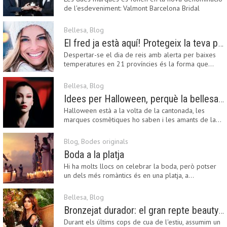
de l'esdeveniment: Valmont Barcelona Bridal
Fashion…
Bellesa
,
Blog
El fred ja està aquí! Protegeix la teva pell amb els nostres consells i propostes
Despertar-se el dia de reis amb alerta per baixes
temperatures en 21 províncies és la forma que…
Bellesa
,
Blog
Idees per Halloween, perquè la bellesa pot ser terrorífica
Halloween està a la volta de la cantonada, les
marques cosmètiques ho saben i les amants de la…
Blog
,
Bodes originals
Boda a la platja
Hi ha molts llocs on celebrar la boda, però potser
un dels més romàntics és en una platja, a…
Bellesa
,
Blog
Bronzejat durador: el gran repte beauty del final de l’estiu
Durant els últims cops de cua de l'estiu, assumim un