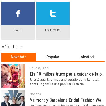
FANS
FOLLOWERS
Més articles
Novetats
Popular
Aleatori
Bellesa
,
Blog
Els 10 millors trucs per a cuidar de la pell a la primavera
Ja està aquí la primavera, l'estació de la llum, les
flors i, segons la dita popular, l'estació…
Notícies
Valmont y Barcelona Bridal Fashion Week s’uneixen per donar impuls a la creativitat, la innovació i el disseny de la moda nupcial
Les dues marques es fonen en la nova denominació