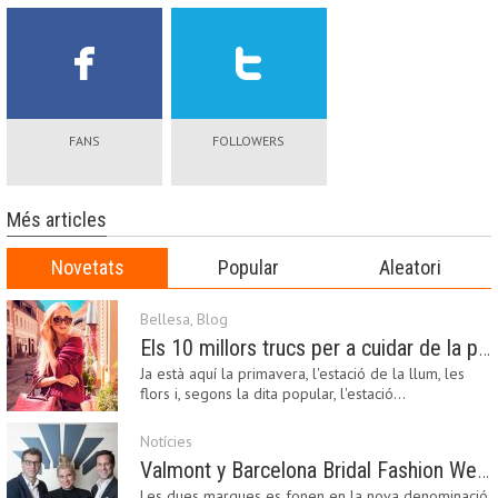
FANS
FOLLOWERS
Més articles
Novetats
Popular
Aleatori
Bellesa
,
Blog
Els 10 millors trucs per a cuidar de la pell a la primavera
Ja està aquí la primavera, l'estació de la llum, les
flors i, segons la dita popular, l'estació…
Notícies
Valmont y Barcelona Bridal Fashion Week s’uneixen per donar impuls a la creativitat, la innovació i el disseny de la moda nupcial
Les dues marques es fonen en la nova denominació