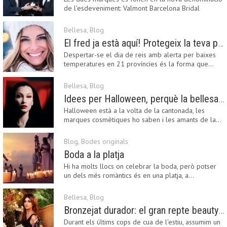
de l'esdeveniment: Valmont Barcelona Bridal
Fashion…
Bellesa
,
Blog
El fred ja està aquí! Protegeix la teva pell amb els nostres consells i propostes
Despertar-se el dia de reis amb alerta per baixes
temperatures en 21 províncies és la forma que…
Bellesa
,
Blog
Idees per Halloween, perquè la bellesa pot ser terrorífica
Halloween està a la volta de la cantonada, les
marques cosmètiques ho saben i les amants de la…
Blog
,
Bodes originals
Boda a la platja
Hi ha molts llocs on celebrar la boda, però potser
un dels més romàntics és en una platja, a…
Bellesa
,
Blog
Bronzejat durador: el gran repte beauty del final de l’estiu
Durant els últims cops de cua de l'estiu, assumim un