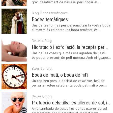
gran desafiament de bellesa: perllongar el…
Blog
,
Bodes temàtiques
Bodes temàtiques
Una de les formes per personalitzar la vostra boda
al màxim és celebrar una boda temàtica, és…
Bellesa
,
Blog
Hidratació i exfoliació, la recepta per mantenir el bronzejat
Una de les coses que més ens agraden de l'estiu
és poder presumir de pell morena. Amb el 'guapo…
Blog
,
General
Boda de matí, o boda de nit?
Un cop heu pres la decisió de casar-vos, heu de
pensar si voleu celebrar la boda pel matí o per…
Bellesa
,
Blog
Protecció dels ulls: les ulleres de sol, imprescindibles en una boda estiuenca
Amb l'arribada de l'estiu l'ús de les ulleres de sol