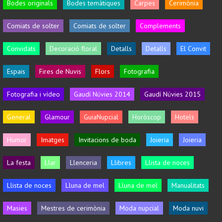
Bodes originals
Bodes temàtiques
Carpes
Cerimònia
Comiats de solter
Comiats de solter
Complements
Convidats
Decoració floral
Detalls
Detalls
El Convit
Espais
Fires de Nuvis
Flors
Fotografia
Fotografia i vídeo
Gaudí Núvies 2014
Gaudí Núvies 2015
General
Glamour
GuiaNupcial
Horòscop
Hotels
Humor
Imatges
Invitacions de boda
Joieria
Joieria
La festa
Llar
Llenceria
Llibres
Llista de noces
Llista de noces
Lluna de mel
Lluna de mel
Manualitats
Masies
Mestres de cerimònia
Moda nupcial
Moda nuvi