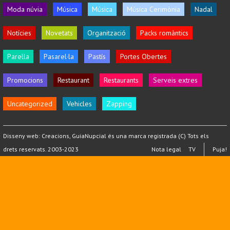
Moda núvia
Música
Música
Música Cerimònia
Nadal
Notícies
Novetats
Organització
Packs romàntics
Parella
Pasarel·la
Pastís
Portes Obertes
Promocions
Restaurant
Restaurants
Serveis extres
Uncategorized
Vehicles
Zapping
Disseny web:
Creacions
, GuiaNupcial és una marca registrada (C) Tots els
drets reservats. 2003-2023
Nota legal
TV
Puja!