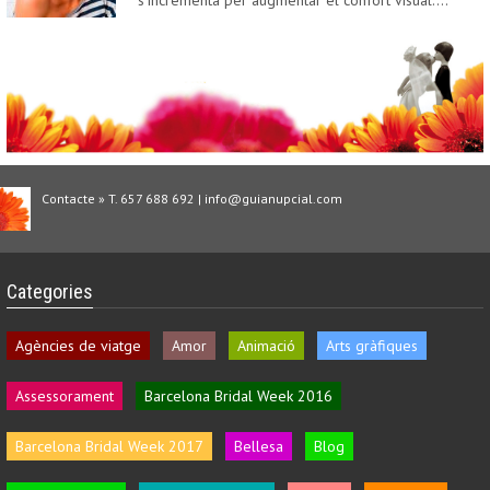
s'incrementa per augmentar el confort visual.…
Contacte » T. 657 688 692 | info@guianupcial.com
Categories
Agències de viatge
Amor
Animació
Arts gràfiques
Assessorament
Barcelona Bridal Week 2016
Barcelona Bridal Week 2017
Bellesa
Blog