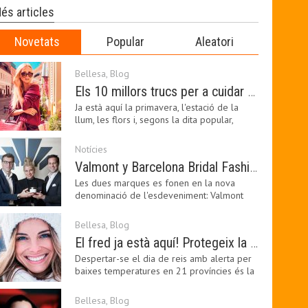
és articles
Novetats
Popular
Aleatori
Bellesa
,
Blog
Els 10 millors trucs per a cuidar de la pell a la primavera
Ja està aquí la primavera, l'estació de la
llum, les flors i, segons la dita popular,
l'estació…
Notícies
Valmont y Barcelona Bridal Fashion Week s’uneixen per donar impuls a la creativitat, la innovació i el disseny de la moda nupcial
Les dues marques es fonen en la nova
denominació de l'esdeveniment: Valmont
Barcelona Bridal Fashion…
Bellesa
,
Blog
El fred ja està aquí! Protegeix la teva pell amb els nostres consells i propostes
Despertar-se el dia de reis amb alerta per
baixes temperatures en 21 províncies és la
forma que…
Bellesa
,
Blog