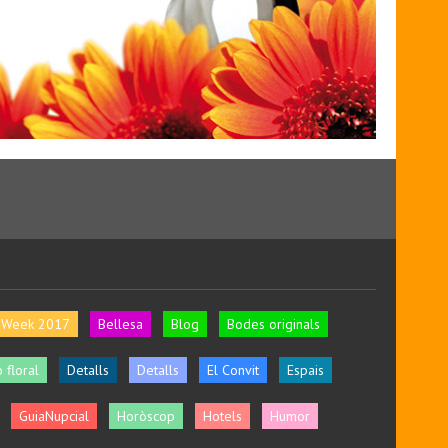
l Week 2017
Bellesa
Blog
Bodes originals
 floral
Detalls
Detalls
El Convit
Espais
GuiaNupcial
Horòscop
Hotels
Humor