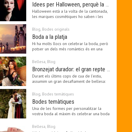
Idees per Halloween, perquè la bellesa pot ser terrorífica
Halloween està a la volta de la cantonada,
les marques cosmètiques ho saben i les
amants de la…
Blog
,
Bodes originals
Boda a la platja
Hi ha molts llocs on celebrar la boda, però
potser un dels més romàntics és en una
platja, a…
Bellesa
,
Blog
Bronzejat durador: el gran repte beauty del final de l’estiu
Durant els últims cops de cua de l'estiu,
assumim un gran desafiament de bellesa:
perllongar el…
Blog
,
Bodes temàtiques
Bodes temàtiques
Una de les formes per personalitzar la
vostra boda al màxim és celebrar una boda
temàtica, és…
Bellesa
,
Blog