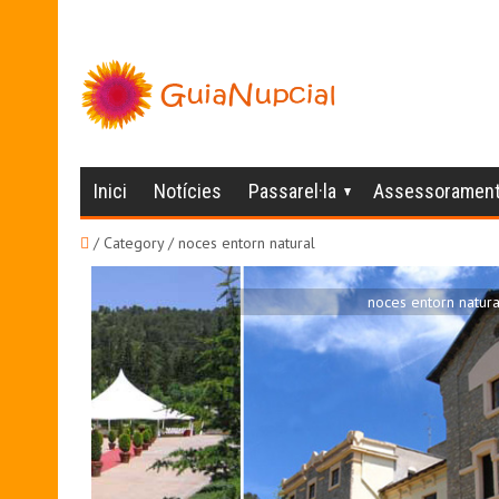
Inici
Notícies
Passarel·la
Assessoramen
/ Category / noces entorn natural
noces entorn natura