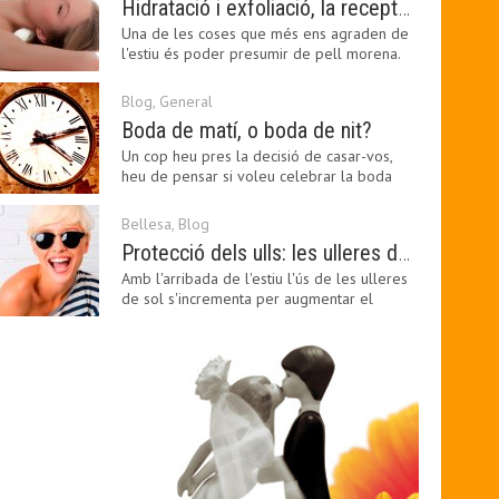
Hidratació i exfoliació, la recepta per mantenir el bronzejat
Una de les coses que més ens agraden de
l'estiu és poder presumir de pell morena.
Amb el 'guapo…
Blog
,
General
Boda de matí, o boda de nit?
Un cop heu pres la decisió de casar-vos,
heu de pensar si voleu celebrar la boda
pel matí o per…
Bellesa
,
Blog
Protecció dels ulls: les ulleres de sol, imprescindibles en una boda estiuenca
Amb l'arribada de l'estiu l'ús de les ulleres
de sol s'incrementa per augmentar el
confort visual.…