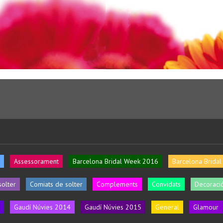
Assessorament
Barcelona Bridal Week 2016
Barcelona Brida
solter
Comiats de solter
Complements
Convidats
Decoració
Gaudí Núvies 2014
Gaudí Núvies 2015
General
Glamour