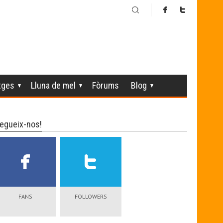
tges
Lluna de mel
Fòrums
Blog
egueix-nos!
FANS
FOLLOWERS