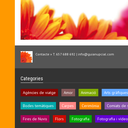
Contacte » T. 657 688 692 | info@guianupcial.com
Categories
Agències de viatge
Amor
Animació
Arts gràfiques
Bodes temàtiques
Carpes
Cerimònia
Comiats de 
Fires de Nuvis
Flors
Fotografia
Fotografia i vídeo