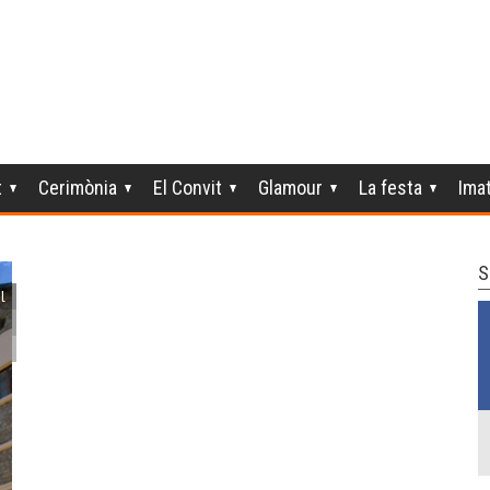
t
Cerimònia
El Convit
Glamour
La festa
Ima
S
l