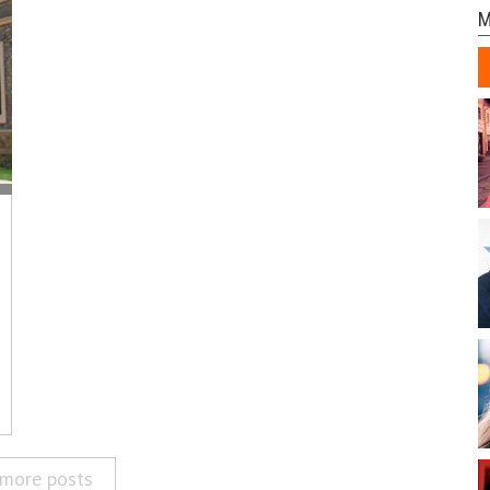
M
more posts